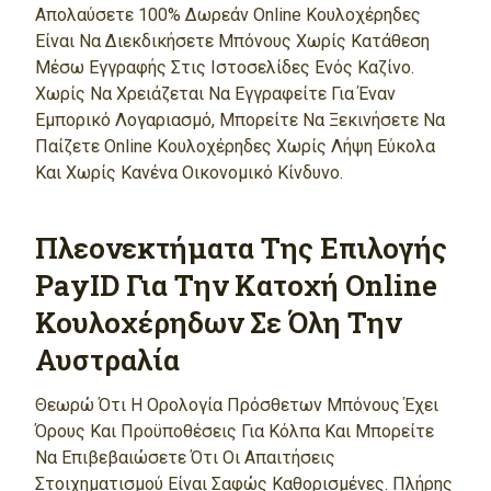
Απολαύσετε 100% Δωρεάν Online Κουλοχέρηδες
Είναι Να Διεκδικήσετε Μπόνους Χωρίς Κατάθεση
Μέσω Εγγραφής Στις Ιστοσελίδες Ενός Καζίνο.
Χωρίς Να Χρειάζεται Να Εγγραφείτε Για Έναν
Εμπορικό Λογαριασμό, Μπορείτε Να Ξεκινήσετε Να
Παίζετε Online Κουλοχέρηδες Χωρίς Λήψη Εύκολα
Και Χωρίς Κανένα Οικονομικό Κίνδυνο.
Πλεονεκτήματα Της Επιλογής
PayID Για Την Κατοχή Online
Κουλοχέρηδων Σε Όλη Την
Αυστραλία
Θεωρώ Ότι Η Ορολογία Πρόσθετων Μπόνους Έχει
Όρους Και Προϋποθέσεις Για Κόλπα Και Μπορείτε
Να Επιβεβαιώσετε Ότι Οι Απαιτήσεις
Στοιχηματισμού Είναι Σαφώς Καθορισμένες. Πλήρης