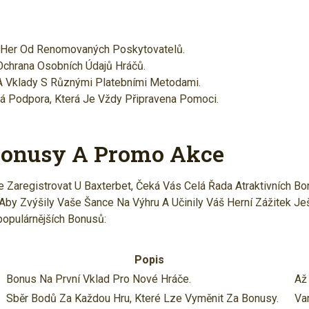
 Her Od Renomovaných Poskytovatelů.
chrana Osobních Údajů Hráčů.
A Vklady S Různými Platebními Metodami.
á Podpora, Která Je Vždy Připravena Pomoci.
Bonusy A Promo Akce
Zaregistrovat U Baxterbet, Čeká Vás Celá Řada Atraktivních Bo
Aby Zvýšily Vaše Šance Na Výhru A Učinily Váš Herní Zážitek Ješ
opulárnějších Bonusů:
Popis
Bonus Na První Vklad Pro Nové Hráče.
Až
Sběr Bodů Za Každou Hru, Které Lze Vyměnit Za Bonusy.
Var