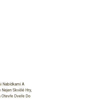
mi Nabídkami A
e Nejen Skvělé Hry,
m Otevře Dveře Do