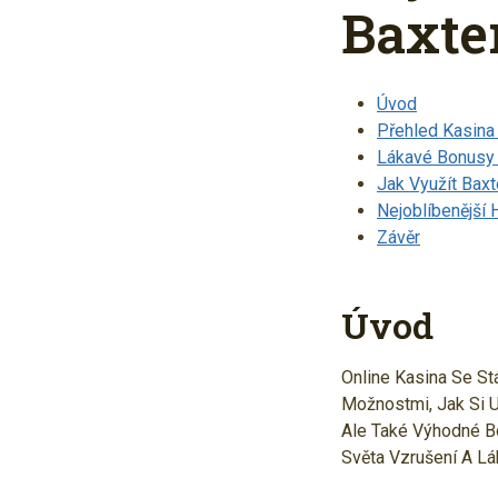
Baxte
Úvod
Přehled Kasina
Lákavé Bonusy
Jak Využít Bax
Nejoblíbenější 
Závěr
Úvod
Online Kasina Se St
Možnostmi, Jak Si U
Ale Také Výhodné 
Světa Vzrušení A L