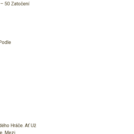
 – 50 Zatočení
Podle
dého Hráče. Ať Už
te. Mezi