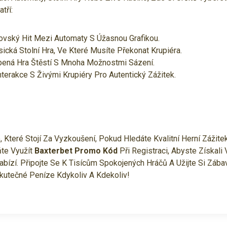
tří:
vský Hit Mezi Automaty S Úžasnou Grafikou.
ická Stolní Hra, Ve Které Musíte Překonat Krupiéra.
bená Hra Štěstí S Mnoha Možnostmi Sázení.
nterakce S Živými Krupiéry Pro Autentický Zážitek.
, Které Stojí Za Vyzkoušení, Pokud Hledáte Kvalitní Herní Zážit
te Využít
Baxterbet Promo Kód
Při Registraci, Abyste Získali
bízí. Připojte Se K Tisícům Spokojených Hráčů A Užijte Si Zába
kutečné Peníze Kdykoliv A Kdekoliv!