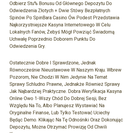
Odbierz Stu% Bonusu Od Głównego Depozytu Do
Odwiedzenia Złotych + Dwie Stówy Bezpłatnych
Spinów Po SpinBara Casino Ów Podest Przedstawia
Najkorzystniejsze Kasyna Internetowego W Celu
Lokalnych Fanów, Żebyś Mógł Powziąć Świadomą
Uchwałę Poprzednio Doborem Punktu Do
Odwiedzenia Gry.
Ostatecznie Dobre I Sprawdzone, Jednak
Równocześnie Nieustawowe W Naszym Kraju. Wbrew
Pozorom, Nie Chodzi W Nim Jedynie Na Temat
Sprawy Schludno Prawne, Jednakże Również Sprawy
Jak Najbardziej Praktyczne. Dobra Weryfikacja Kasyna
Online Owo 1-Wszy Chód Do Dobrej Sesji, Bez
Względu Na To, Albo Planujesz Wystawiać Na
Oryginalne Finanse, Lub Tylko Testować Uciechy
Będąc Demo. Klikając Na Tę Odnośniki Oraz Dokonując
Depozytu, Można Otrzymać Prowizję Od Chwili