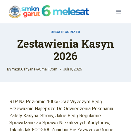
Skip
To
Content
UNCATEGORIZED
Zestawienia Kasyn
2026
By
Ya2n.cahyana@gmail.com
Juli 9, 2026
RTP Na Poziomie 100% Oraz Wyższym Będą
Przeważnie Najlepsze Do Odwiedzenia Pokonania
Zalety Kasyna. Strony, Jakie Będą Regularnie
Sprawdzane Za Sprawą Niezależnych Audytorów,
Takich Jak ECOGRA, Znajdują Się Zazwyczaj Godne