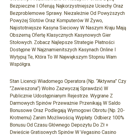
Bezpieczne I Oferują Najkorzystniejsze Uciechy Oraz
Bezproblemowe Sprawy. Niezależnie Od Powyższych
Powyżej Slotów Oraz Komputerów W Żywo,
Najistotniejsze Kasyna Sieciowy W Naszym Kraju Mają
Obszerną Ofertę Klasycznych Kasynowych Gier
Stołowych. Zobacz Najlepsze Strategie Płatności
Dostępne W Najznamienitszych Kasynach Online I
Wytypuj Te, Która To W Największym Stopniu Wam
Współgra.
Stan Licencji Wiadomego Operatora (np. “aktywna” Czy
“zawieszona”) Wolno Zazwyczaj Sprawdzić W
Publicznie Udostępnianym Rejestrze. Wygrane Z
Darmowych Spinów Przeważnie Przenikają W Saldo
Bonusowe Oraz Podlegają Wymogowi Obrotu (np. 20-
Krotnemu) Zanim Możliwością Wypłaty. Odbierz 100%
Bonusu Od Czasu Głównego Depozytu Do Zł +
Dwieście Gratisowych Spinów W Vegasino Casino