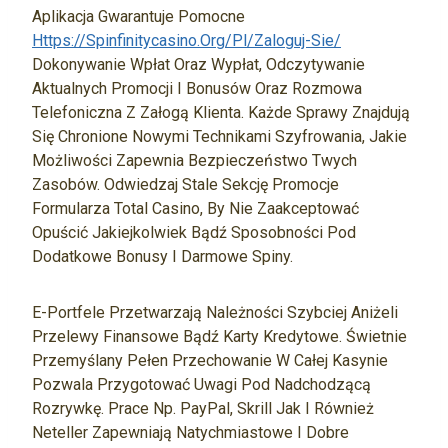
Aplikacja Gwarantuje Pomocne
Https://spinfinitycasino.org/pl/zaloguj-Sie/
Dokonywanie Wpłat Oraz Wypłat, Odczytywanie
Aktualnych Promocji I Bonusów Oraz Rozmowa
Telefoniczna Z Załogą Klienta. Każde Sprawy Znajdują
Się Chronione Nowymi Technikami Szyfrowania, Jakie
Możliwości Zapewnia Bezpieczeństwo Twych
Zasobów. Odwiedzaj Stale Sekcję Promocje
Formularza Total Casino, By Nie Zaakceptować
Opuścić Jakiejkolwiek Bądź Sposobności Pod
Dodatkowe Bonusy I Darmowe Spiny.
E-Portfele Przetwarzają Należności Szybciej Aniżeli
Przelewy Finansowe Bądź Karty Kredytowe. Świetnie
Przemyślany Pełen Przechowanie W Całej Kasynie
Pozwala Przygotować Uwagi Pod Nadchodzącą
Rozrywkę. Prace Np. PayPal, Skrill Jak I Również
Neteller Zapewniają Natychmiastowe I Dobre