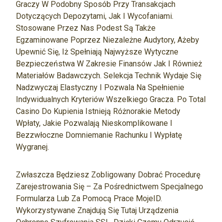
Graczy W Podobny Sposób Przy Transakcjach
Dotyczących Depozytami, Jak I Wycofaniami.
Stosowane Przez Nas Podest Są Także
Egzaminowane Poprzez Niezależne Audytory, Ażeby
Upewnić Się, Iż Spełniają Najwyższe Wytyczne
Bezpieczeństwa W Zakresie Finansów Jak I Również
Materiałów Badawczych. Selekcja Technik Wydaje Się
Nadzwyczaj Elastyczny I Pozwala Na Spełnienie
Indywidualnych Kryteriów Wszelkiego Gracza. Po Total
Casino Do Kupienia Istnieją Różnorakie Metody
Wpłaty, Jakie Pozwalają Nieskomplikowane I
Bezzwłoczne Domniemanie Rachunku I Wypłatę
Wygranej.
Zwłaszcza Będziesz Zobligowany Dobrać Procedurę
Zarejestrowania Się – Za Pośrednictwem Specjalnego
Formularza Lub Za Pomocą Prace MojeID.
Wykorzystywane Znajdują Się Tutaj Urządzenia