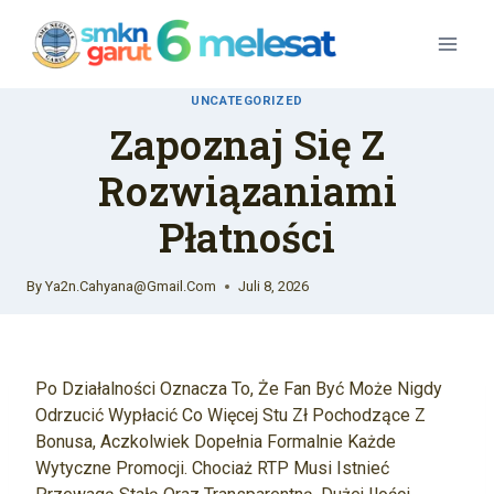
Skip
To
Content
UNCATEGORIZED
Zapoznaj Się Z
Rozwiązaniami
Płatności
By
Ya2n.cahyana@gmail.com
Juli 8, 2026
Po Działalności Oznacza To, Że Fan Być Może Nigdy
Odrzucić Wypłacić Co Więcej Stu Zł Pochodzące Z
Bonusa, Aczkolwiek Dopełnia Formalnie Każde
Wytyczne Promocji. Chociaż RTP Musi Istnieć