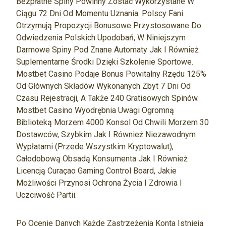
Bezpłatne Spiny Powinny Zostać Wykorzystane W
Ciągu 72 Dni Od Momentu Uznania. Polscy Fani
Otrzymują Propozycji Bonusowe Przystosowane Do
Odwiedzenia Polskich Upodobań, W Niniejszym
Darmowe Spiny Pod Znane Automaty Jak I Również
Suplementarne Środki Dzięki Szkolenie Sportowe.
Mostbet Casino Podaje Bonus Powitalny Rzędu 125%
Od Głównych Składów Wykonanych Zbyt 7 Dni Od
Czasu Rejestracji, A Także 240 Gratisowych Spinów.
Mostbet Casino Wyodrębnia Uwagi Ogromną
Biblioteką Morzem 4000 Konsol Od Chwili Morzem 30
Dostawców, Szybkim Jak I Również Niezawodnym
Wypłatami (przede Wszystkim Kryptowalut),
Całodobową Obsadą Konsumenta Jak I Również
Licencją Curaçao Gaming Control Board, Jakie
Możliwości Przynosi Ochrona Życia I Zdrowia I
Uczciwość Partii.
Po Ocenie Danych Każde Zastrzeżenia Konta Istnieją