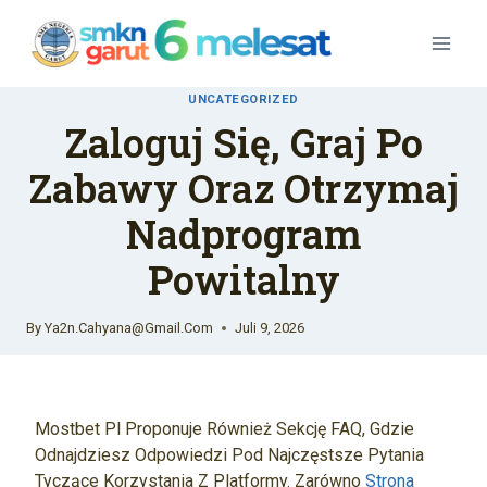
Skip
To
Content
UNCATEGORIZED
Zaloguj Się, Graj Po
Zabawy Oraz Otrzymaj
Nadprogram
Powitalny
By
Ya2n.cahyana@gmail.com
Juli 9, 2026
Mostbet Pl Proponuje Również Sekcję FAQ, Gdzie
Odnajdziesz Odpowiedzi Pod Najczęstsze Pytania
Tyczące Korzystania Z Platformy. Zarówno
Strona