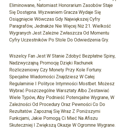
Eliminowane, Natomiast Honorarium Zasobów Staje
Się Dostępna. Wyzwaniem Gracza Wydaje Się
Osiągnięcie Wówczas Gdy Największej Cyfry
Paragrafów, Jednakże Nie Więcej Niż 21. Wielkość
Wygranych Jest Zależne Zwłaszcza Od Momentu
Cyfry Uczestników Po Stole Do Odwiedzenia Gry.
Wszelcy Fan Jest W Stanie Zdobyć Bezpłatne Spiny,
Nadzwyczajną Promocję Dzięki Rachunek
Rozliczeniowy Czy Monety Przy Kole Fortuny.
Specjalne Wiadomości Znajdziesz W Całej
Regulaminie I Polityce Intymności Mostbet. Możesz
Wybrać Poszczególne Warsztaty Albo Zestawiać
Wiele Typów, Aby Podnieść Potencjalne Wygrane, W
Zależności Od Procedury Oraz Pewności Co Do
Rezultatów. Zapoznaj Się Wraz Z Poniższymi
Funkcjami, Jakie Pomogą Ci Mieć Na Afiszu
Skuteczniej I Zwiększą Okazje W Ogromne Wygrane.