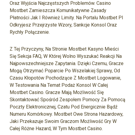
Oraz Wyjścia Najczęstszych Problemów. Casino
Mostbet Zamieszcza Komunikatywne Zasady
Płatności Jak I Również Limity. Na Portalu Mostbet Pl
Odkryjesz Przejrzyste Wzory, Sankcje Konsol Oraz
Rychły Połączenie.
Z Tej Przyczyny, Na Stronie Mostbet Kasyno Mieści
Się Sekcja FAQ, W Której Wolno Wyszukać Reakcji Na
Najpowszechniejsze Zapytania. Dzięki Czemu, Gracze
Mogą Otrzymać Poparcie Po Wszelakiej Sprawy, Od
Czasu Kłopotów Pochodzące Z Mostbet Logowanie,
W Testowania Na Temat Podaż Konsol W Całej
Mostbet Casino. Gracze Mają Możliwość Się
Skontaktować Spośród Zespołem Pomocy Za Pomocą
Poczty Elektronicznej, Czatu Pod Energicznie Bądź
Numeru Komórkowy. Mostbet Owe Strona Hazardowy,
Jaki Przekazuje Swoim Graczom Możliwość Gry W
Całej Różne Hazard, W Tym Mostbet Casino.