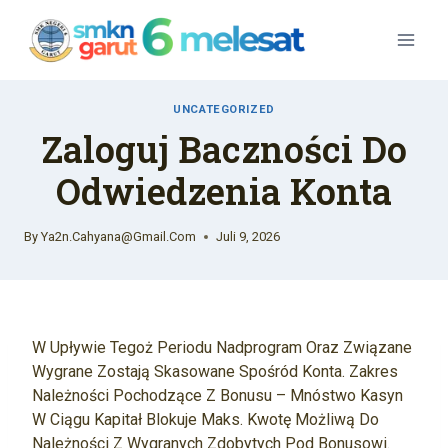
Skip
To
Content
UNCATEGORIZED
Zaloguj Baczności Do
Odwiedzenia Konta
By
Ya2n.cahyana@gmail.com
Juli 9, 2026
W Upływie Tegoż Periodu Nadprogram Oraz Związane
Wygrane Zostają Skasowane Spośród Konta. Zakres
Należności Pochodzące Z Bonusu – Mnóstwo Kasyn
W Ciągu Kapitał Blokuje Maks. Kwotę Możliwą Do
Należności Z Wygranych Zdobytych Pod Bonusowi.