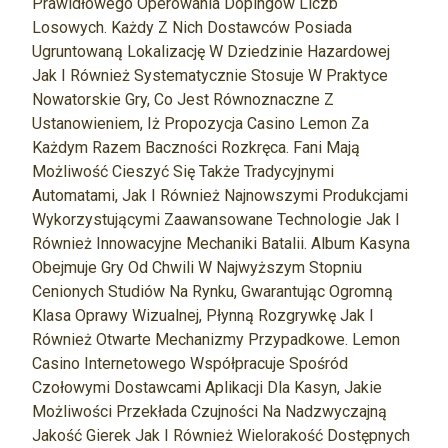
Prawidłowego Operowania Dopingów Liczb
Losowych. Każdy Z Nich Dostawców Posiada
Ugruntowaną Lokalizację W Dziedzinie Hazardowej
Jak I Również Systematycznie Stosuje W Praktyce
Nowatorskie Gry, Co Jest Równoznaczne Z
Ustanowieniem, Iż Propozycja Casino Lemon Za
Każdym Razem Baczności Rozkręca. Fani Mają
Możliwość Cieszyć Się Także Tradycyjnymi
Automatami, Jak I Również Najnowszymi Produkcjami
Wykorzystującymi Zaawansowane Technologie Jak I
Również Innowacyjne Mechaniki Batalii. Album Kasyna
Obejmuje Gry Od Chwili W Najwyższym Stopniu
Cenionych Studiów Na Rynku, Gwarantując Ogromną
Klasa Oprawy Wizualnej, Płynną Rozgrywkę Jak I
Również Otwarte Mechanizmy Przypadkowe. Lemon
Casino Internetowego Współpracuje Spośród
Czołowymi Dostawcami Aplikacji Dla Kasyn, Jakie
Możliwości Przekłada Czujności Na Nadzwyczajną
Jakość Gierek Jak I Również Wielorakość Dostępnych