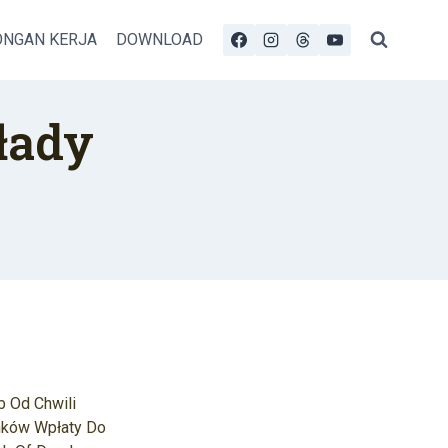
NGAN KERJA
DOWNLOAD
łady
b Od Chwili
nków Wpłaty Do