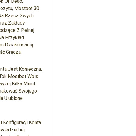
k Of Dead,
pozytu, Mostbet 30
 Na Rzecz Swych
Oraz Zakłady
odzące Z Pełnej
Na Przykład
m Działalnością
ść Gracza.
nta Jest Konieczna,
 Tok Mostbet Wpis
yżej Kilka Minut.
smakować Swojego
a Ulubione
Konfiguracji Konta
wiedzialnej