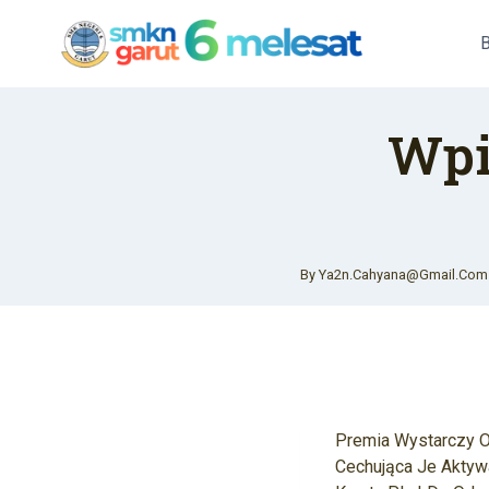
Skip
To
Content
Wpi
By
Ya2n.cahyana@gmail.com
Premia Wystarczy Ob
Cechująca Je Aktyw