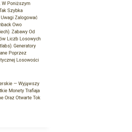
m. W Poniższym
 Tak Szybka
 Uwagi Zalogować
shback Owo
iech). Zabawy Od
rów Liczb Losowych
labs). Generatory
wane Poprzez
ntycznej Losowości
perskie — Wyjąwszy
kie Monety Trafiaja
e Oraz Otwarte Tok