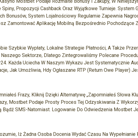
Kasyno Mostbet Podaje Rozmaite Bonusy I Zakupy, W Niniejsz
 Spiny, Propozycji Cashback Oraz Wyjątkowe Turnieje. System 
ych Bonusów, System Lojalnościowy Regularnie Zapewnia Nagro
esz Zamontować Aplikację Mobilną Bezpośrednio Pochodzące Z G
ie Szybkie Wypłaty, Lokalne Strategie Płatności, A Także Prze
Naszego Sektorze, Dlatego Zintegrowaliśmy Polecane Procedury
wy24. Każda Uciecha W Naszym Wykazu Jest Systematycznie Au
cje, Jak Umożliwia, Hdy Ogłaszane RTP (Return Owe Player) Je
iałeś Frazy, Kliknij Dzięki Alternatywę „Zapomniałeś Słowa 
azy, Mostbet Podaje Prosty Proces Tej Odzyskiwania Z Wykorz
 Bądź SMS-Natomiast. Logowanie Do Odwiedzenia Mostbet Je
Rozumie, Iż Żadna Osoba Docenia Wydać Czasu Na Wypełnianie 