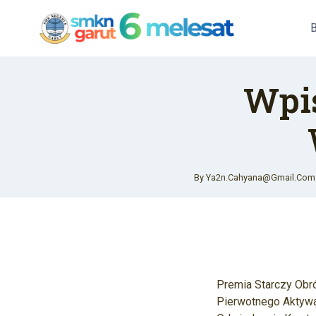
Skip
To
Content
Wpis
By
Ya2n.cahyana@gmail.com
Premia Starczy Obró
Pierwotnego Aktywa