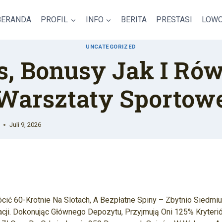
BERANDA
PROFIL
INFO
BERITA
PRESTASI
LOWO
UNCATEGORIZED
, Bonusy Jak I Ró
Warsztaty Sportow
Juli 9, 2026
cić 60-Krotnie Na Slotach, A Bezpłatne Spiny – Zbytnio Siedmi
cji. Dokonując Głównego Depozytu, Przyjmują Oni 125% Kryteri