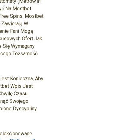
omaty (metrów.in.
zyć Na Mostbet
Free Spins. Mostbet
 Zawierają W
enie Fani Mogą
ksusowych Ofert Jak
je Się Wymagany
jącego Tożsamość
Jest Konieczna, Aby
tbet Wpis Jest
Chwilę Czasu.
knąć Swojego
bione Dyscypliny
elekcjonowane