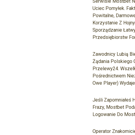
Serwisie Mostbet Ni
Uciec Pomyłek. Fak
Powitalne, Darmowe 
Korzystanie Z Hojny
Sporządzanie Łatwy
Przedsiębiorstw For
Zawodnicy Lubią Bie
Żądania Polskiego G
Przelewy24. Wszelk
Pośrednictwem Niez
Owe Player) Wydaje
Jeśli Zapomniałeś H
Frazy, Mostbet Pod
Logowanie Do Most
Operator Znakomici