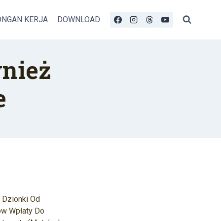
NGAN KERJA
DOWNLOAD
wnież
e
u Dzionki Od
ów Wpłaty Do