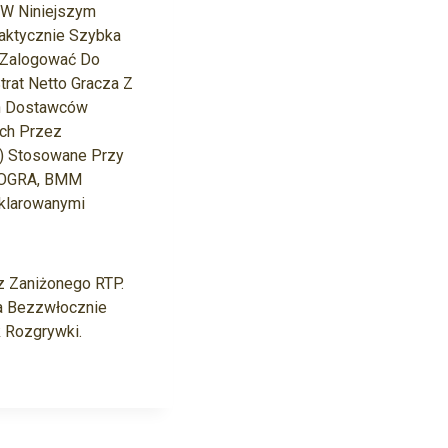
 W Niniejszym
Faktycznie Szybka
 Zalogować Do
rat Netto Gracza Z
ch Dostawców
ych Przez
G) Stosowane Przy
ECOGRA, BMM
eklarowanymi
z Zaniżonego RTP.
ja Bezzwłocznie
 Rozgrywki.