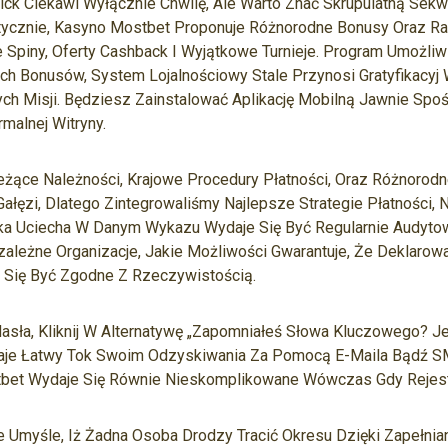
ck Ciekawi Wyłącznie Chwilę, Ale Warto Znać Skrupulatną Sekw
tycznie, Kasyno Mostbet Proponuje Różnorodne Bonusy Oraz R
Spiny, Oferty Cashback I Wyjątkowe Turnieje. Program Umożliw
ch Bonusów, System Lojalnościowy Stale Przynosi Gratyfikacyj
ch Misji. Będziesz Zainstalować Aplikację Mobilną Jawnie Spo
malnej Witryny.
żące Należności, Krajowe Procedury Płatności, Oraz Różnorodn
ałęzi, Dlatego Zintegrowaliśmy Najlepsze Strategie Płatności, 
a Uciecha W Danym Wykazu Wydaje Się Być Regularnie Audyto
ależne Organizacje, Jakie Możliwości Gwarantuje, Że Deklarow
 Się Być Zgodne Z Rzeczywistością.
asła, Kliknij W Alternatywę „Zapomniałeś Słowa Kluczowego? J
aje Łatwy Tok Swoim Odzyskiwania Za Pomocą E-Maila Bądź S
bet Wydaje Się Równie Nieskomplikowane Wówczas Gdy Rejestr
e Umyśle, Iż Żadna Osoba Drodzy Tracić Okresu Dzięki Zapełnia