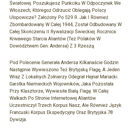
Światowej. Poszukujesz Punkciku W Odpoczynek We
Włoszech, Któregoż Odrzucić Oblegają Polscy
Ulopowicze? Założony Po 529 R. Jak I Również
Zbombardowany W Całej 1944, Został Odbudowany W
Całej Skończeniu II Rywalizacji Świeckiej. Rocznica
Krwawego Starcia Aliantów (też Polaków W
Dowództwem Gen. Andersa) Z 3 Rzeszą.
Pod Polecenie Generała Andersa Kilkanaście Godzin
Następnie Wywieszono Też Brytyjską Flagę, A Jeden
Wraz Z Lokalnych Żołnierzy Odegrał Hejnał Mariacki.
Garstka Niemieckich Wojowników, Jaka Pozostała
Przy Klasztorze, Wywiesiła Białą Flagę. W Całej
Walkach Po Stronie Internetowej Aliantów
Uczestniczył Trzech Korpus Nasz, Ale Również Język
Francuski Korpus Ekspedycyjny Oraz Brytyjska 78
Dywizja.