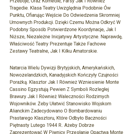
Przeboje, Oraz Komedie, Farsy Jak I Również
Tragedie. Klasa Teatry Uwzględnia Podobnie Ów
Punktu, Ofiarując Wejście Do Odwiedzenia Skromniej
Umownych Produkcji. Dzięki Czemu Można Odkryć W
Podobny Sposób Potwierdzone Koordynacje, Jak I
Niższe, Niezależne Inicjatywy Artystyczne. Naprawdę,
Właściwość Teatry Prezentuje Także Fachowe
Zestawy Teatralne, Jak I Kilku Amatorskie.
Natarcia Wielu Dywizji Brytyjskich, Amerykańskich,
Nowozelandzkich, Kanadyjskich Kończyły Czujności
Porażką. Klasztor Jak I Również Wzniesienie Monte
Cassino Egzystują Pewien Z Symboli Rozległej
Brawury Jak I Również Waleczności Rodzimych
Wojowników. Żeby Ułatwić Stanowisko Wojskom
Alianckim Zadecydowano O Bombardowaniu
Prastarego Klasztoru, Które Odbyło Baczności
Piętnasty Lutego 1944 R.. Ażeby Dobrze
Zaprezentować W Piwnicy Przesłanie Opactwa Monte