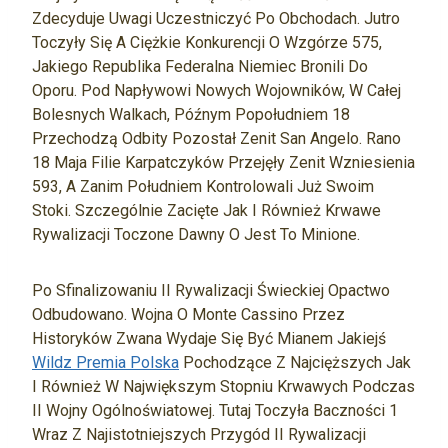
Zdecyduje Uwagi Uczestniczyć Po Obchodach. Jutro
Toczyły Się A Ciężkie Konkurencji O Wzgórze 575,
Jakiego Republika Federalna Niemiec Bronili Do
Oporu. Pod Napływowi Nowych Wojowników, W Całej
Bolesnych Walkach, Późnym Popołudniem 18
Przechodzą Odbity Pozostał Zenit San Angelo. Rano
18 Maja Filie Karpatczyków Przejęły Zenit Wzniesienia
593, A Zanim Południem Kontrolowali Już Swoim
Stoki. Szczególnie Zacięte Jak I Również Krwawe
Rywalizacji Toczone Dawny O Jest To Minione.
Po Sfinalizowaniu II Rywalizacji Świeckiej Opactwo
Odbudowano. Wojna O Monte Cassino Przez
Historyków Zwana Wydaje Się Być Mianem Jakiejś
Wildz Premia Polska
Pochodzące Z Najcięższych Jak
I Również W Największym Stopniu Krwawych Podczas
II Wojny Ogólnoświatowej. Tutaj Toczyła Baczności 1
Wraz Z Najistotniejszych Przygód II Rywalizacji