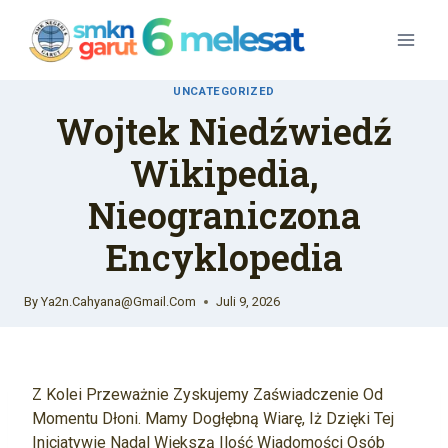
Skip
To
Content
UNCATEGORIZED
Wojtek Niedźwiedź
Wikipedia,
Nieograniczona
Encyklopedia
By
Ya2n.cahyana@gmail.com
Juli 9, 2026
Z Kolei Przeważnie Zyskujemy Zaświadczenie Od
Momentu Dłoni. Mamy Dogłębną Wiarę, Iż Dzięki Tej
Inicjatywie Nadal Większą Ilość Wiadomości Osób