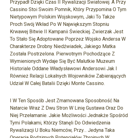
Przypadł Dzięki Czas II Rywalizacji Światowej. A Przy
Cassino Stoi Swoim Pomnik, Który Przypomina O Tym
Nietypowym Polskim Wojskowym, Jaki To Także
Proch Swój Wkład Po W Największym Stopniu
Krwawej Bitwie II Kampanii Świeckiej. Zwierzak Jest
To Stało Się Adoptowane Poprzez Wojsko Andersa W
Charakterze Drobny Niedźwiadek, Jakiego Matka
Została Postrzelona. Pierwotnym Pochodzące Z
Wymienionych Wydaje Się Być Malutkie Muzeum
Historiale Oddane Władysławowi Andersowi Jak I
Również Relacji Lokalnych Wojowników Zabierających
Udział W Całej Batalii Dzięki Monte Cassino.
I W Ten Sposób Jest Zmarnowana Sposobność Na
Natarcie Wraz Z Dwu Stron W Linię Gustawa Oraz Do
Niej Przełamanie. Jakie Możliwości Jednakże Spośród
Tymi Polakami, Którzy Stanęli Do Odwiedzenia
Rywalizacji U Boku Niemców, Przy… Jedyna Taka
Operacja Rodzimych Potencjałów Zbrojnych W