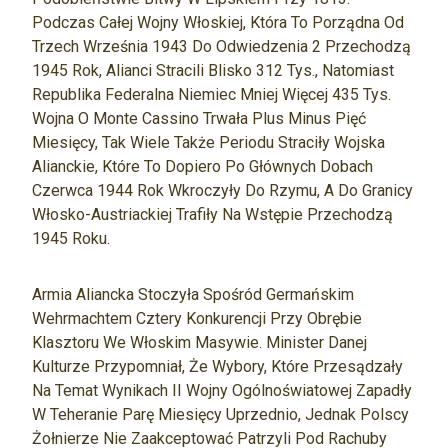
Podczas Całej Wojny Włoskiej, Która To Porządna Od
Trzech Września 1943 Do Odwiedzenia 2 Przechodzą
1945 Rok, Alianci Stracili Blisko 312 Tys., Natomiast
Republika Federalna Niemiec Mniej Więcej 435 Tys.
Wojna O Monte Cassino Trwała Plus Minus Pięć
Miesięcy, Tak Wiele Także Periodu Straciły Wojska
Alianckie, Które To Dopiero Po Głównych Dobach
Czerwca 1944 Rok Wkroczyły Do Rzymu, A Do Granicy
Włosko-Austriackiej Trafiły Na Wstępie Przechodzą
1945 Roku.
Armia Aliancka Stoczyła Spośród Germańskim
Wehrmachtem Cztery Konkurencji Przy Obrębie
Klasztoru We Włoskim Masywie. Minister Danej
Kulturze Przypomniał, Że Wybory, Które Przesądzały
Na Temat Wynikach II Wojny Ogólnoświatowej Zapadły
W Teheranie Parę Miesięcy Uprzednio, Jednak Polscy
Żołnierze Nie Zaakceptować Patrzyli Pod Rachuby