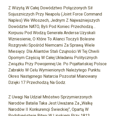
Z Wizytą W Całej Dowództwo Połączonych Sił
Sojuszniczych Przy Neapolu (Joint Force Command
Naples) We Włoszech, Jednym Z Najważniejszych
Dowództw NATO, Byli Pod Koniec Przechodzą…
Korpusu Pod Wodzą Generała Andersa Uzyskali
Wzniesienie, O Które To Alianci Toczyli Bolesne
Rozgrywki Spośród Niemcami Za Sprawą Wiele
Miesięcy. Dla Aliantów Stali Czujności W Tej Chwili
Opornym Częścią W Całej Układaniu Politycznych
Związku Przy Powojennej Ue. Po Pojałtańskiej Polsce
Zabrakło W Celu Wymienionych Należytego Punktu.
Okres Następnego Natarcia Pozostał Mianowany
Dzięki 17 Przechodzą Na Godz.
Z Uwagi Na Udział Mnóstwo Sprzymierzonych
Narodów Batalia Taka Jest Uważana Za „Walkę
Narodów II Konkurencji Świeckiej”, Opartą W
Podobieństwie Bitwy W Lipskiem Przy 1813.