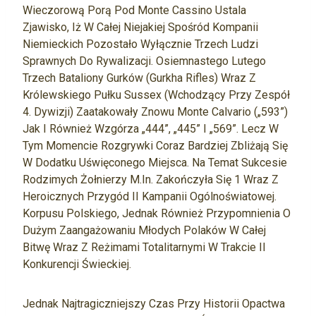
Wieczorową Porą Pod Monte Cassino Ustala
Zjawisko, Iż W Całej Niejakiej Spośród Kompanii
Niemieckich Pozostało Wyłącznie Trzech Ludzi
Sprawnych Do Rywalizacji. Osiemnastego Lutego
Trzech Bataliony Gurków (Gurkha Rifles) Wraz Z
Królewskiego Pułku Sussex (wchodzący Przy Zespół
4. Dywizji) Zaatakowały Znowu Monte Calvario („593”)
Jak I Również Wzgórza „444”, „445” I „569”. Lecz W
Tym Momencie Rozgrywki Coraz Bardziej Zbliżają Się
W Dodatku Uświęconego Miejsca. Na Temat Sukcesie
Rodzimych Żołnierzy M.in. Zakończyła Się 1 Wraz Z
Heroicznych Przygód II Kampanii Ogólnoświatowej.
Korpusu Polskiego, Jednak Również Przypomnienia O
Dużym Zaangażowaniu Młodych Polaków W Całej
Bitwę Wraz Z Reżimami Totalitarnymi W Trakcie II
Konkurencji Świeckiej.
Jednak Najtragiczniejszy Czas Przy Historii Opactwa