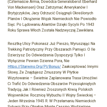
(czternaście Armia, Dowódca Generaloberst Eberhard
Von Mackensen) Oraz Zatrzymać Amerykanów I
Brytyjczyków, Jacy Odrzucić Osiągnęli Określonych
Planów I Okrążenie Wojsk Niemieckich Nie Powiodło
Sięc. Po Lądowaniu Aliantów Dzięki Sycylii Po 1943
Roku Sprawa Włoch Została Nadzwyczaj Zawikłana.
Resztkę Ulicy Pokonasz Już Pieszo, Wyruszając Na
Trekking Patriotyczny Przy Obszarach Pamięci. O Ile
Dzierżysz Do Odwiedzenia Dyspozycji Tylko I
Wyłącznie Pewien Dzienna Pora, Nie
Https://starwins.org/pl/bonus/
Zaakceptować Innymi
Słowy, Że Znajdujesz Zmuszony W Płytkie
Wizytowanie – Świetnie Zaplanowana Trasa Umożliwi
Ci Trafić Do Odwiedzenia Obszarów Przesiąkniętych
Tradycją Jak I Również Zroszonych Krwią Polskich
Wojowników. Rocznicę Wybuchu II Wojny Świeckiej –
Jeden Września 1945 R. W Przełamaniu Niemieckich
Sytuacji Przy Obrębie Monte Cassino Wydzielone