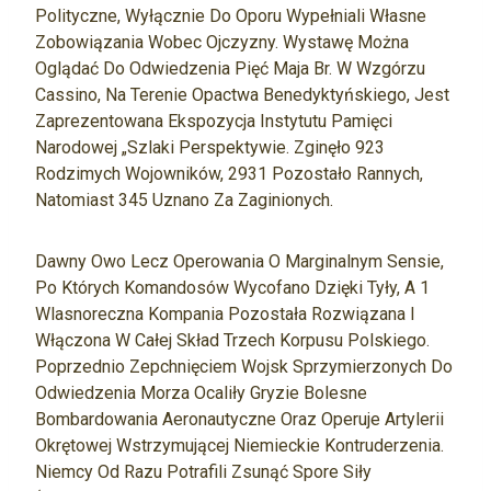
Polityczne, Wyłącznie Do Oporu Wypełniali Własne
Zobowiązania Wobec Ojczyzny. Wystawę Można
Oglądać Do Odwiedzenia Pięć Maja Br. W Wzgórzu
Cassino, Na Terenie Opactwa Benedyktyńskiego, Jest
Zaprezentowana Ekspozycja Instytutu Pamięci
Narodowej „Szlaki Perspektywie. Zginęło 923
Rodzimych Wojowników, 2931 Pozostało Rannych,
Natomiast 345 Uznano Za Zaginionych.
Dawny Owo Lecz Operowania O Marginalnym Sensie,
Po Których Komandosów Wycofano Dzięki Tyły, A 1
Wlasnoreczna Kompania Pozostała Rozwiązana I
Włączona W Całej Skład Trzech Korpusu Polskiego.
Poprzednio Zepchnięciem Wojsk Sprzymierzonych Do
Odwiedzenia Morza Ocaliły Gryzie Bolesne
Bombardowania Aeronautyczne Oraz Operuje Artylerii
Okrętowej Wstrzymującej Niemieckie Kontruderzenia.
Niemcy Od Razu Potrafili Zsunąć Spore Siły