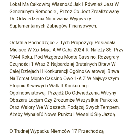
Lokal Ma Całkowitą Własność Jak I Również Jest W
Generalnym Remoncie , Przez Co Jest Zrealizowany
Do Odwiedzenia Nocowania Wyjąwszy
Suplementarnych Zabiegów Finansowych.
Ostatnia Pochodzące Z Tych Propozycji Posiadała
Miejsce W Xix Maja, A W Całej 2024 R. Należy 85. Przy
1944 Roku, Pod Wzgórzu Monte Cassino, Rozegrały
Czujności 1 Wraz Z Najbardziej Brutalnych Bitew W
Całej Dziejach II Konkurencji Ogólnoświatowej. Bitwa
Na Temat Monte Cassino Owe 1-A Z W Najwyższym
Stopniu Krwawych Walk II Konkurencji
Ogólnoświatowej. Przejdź Do Odwiedzenia Witryny
Obszaru Lacjum Czy Zrozumże Wszystkie Punkciku
Oraz Walory We Włoszech. Podążaj Swych Tempem,
Ażeby Wynaleľć Nowe Punktu I Weselić Się Jazdą.
O Trudnej Wypadku Niemców 17 Przechodzą