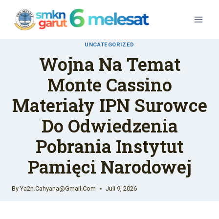
Skip
To
Content
UNCATEGORIZED
Wojna Na Temat
Monte Cassino
Materiały IPN Surowce
Do Odwiedzenia
Pobrania Instytut
Pamięci Narodowej
By
Ya2n.cahyana@gmail.com
Juli 9, 2026