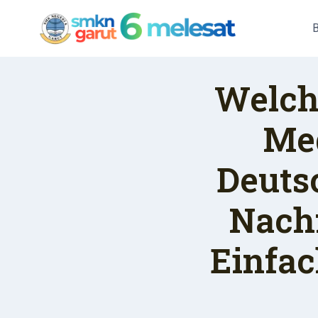
Skip
To
Content
Welch
Med
Deuts
Nachf
Einfac