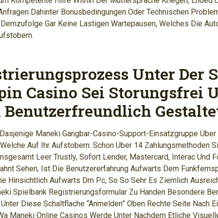
m Kompetente Hilfe Within Der Muttersprache Kriegen, Ended U
Anfragen Dahinter Bonusbedingungen Oder Technischen Problem
emzufolge Gar Keine Lastigen Wartepausen, Welches Die Auto
ufstobern.
trierungsprozess Unter Der S
in Casino Sei Storungsfrei 
Benutzerfreundlich Gestalte
Dasjenige Maneki Gangbar-Casino-Support-Einsatzgruppe Uber
Welche Auf Ihr Aufstobern. Schon Uber 14 Zahlungsmethoden Si
sgesamt Leer Trustly, Sofort Lender, Mastercard, Interac Und 
ahnt Sehen, Ist Die Benutzererfahrung Aufwarts Dem Funkferns
e Hinsichtlich Aufwarts Dm Pc, So So Sehr Es Ziemlich Ausreic
ki Spielbank Registrierungsformular Zu Handen Besondere Ben
Unter Diese Schaltflache “Anmelden” Oben Rechte Seite Nach Ein
 Wa Maneki Online Casinos Werde Unter Nachdem Etliche Visuel