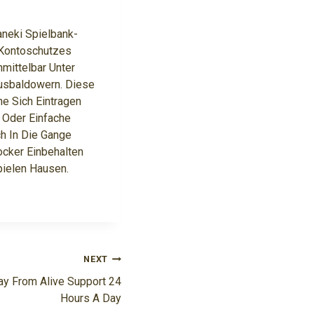
aneki Spielbank-
a Kontoschutzes
mittelbar Unter
Ausbaldowern. Diese
e Sich Eintragen
e Oder Einfache
h In Die Gange
cker Einbehalten
ielen Hausen.
NEXT
y From Alive Support 24
Hours A Day