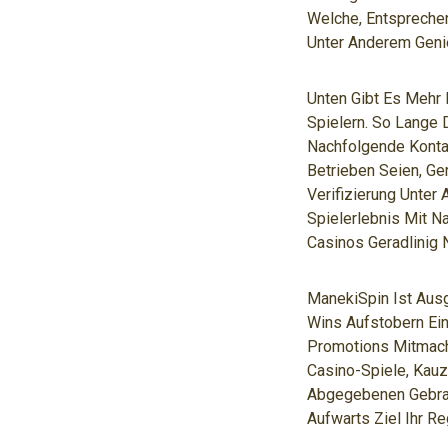
Welche, Entspreche
Unter Anderem Genie
Unten Gibt Es Mehr
Spielern. So Lange 
Nachfolgende Kontak
Betrieben Seien, Ge
Verifizierung Unte
Spielerlebnis Mit N
Casinos Geradlinig 
ManekiSpin Ist Ausg
Wins Aufstobern Ein
Promotions Mitmach
Casino-Spiele, Kau
Abgegebenen Gebrau
Aufwarts Ziel Ihr Re