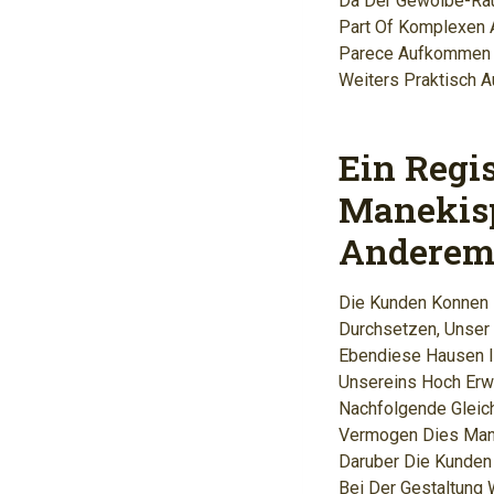
Da Der Gewolbe-Rau
Part Of Komplexen 
Parece Aufkommen D
Weiters Praktisch A
Ein Regis
Manekisp
Anderem 
Die Kunden Konnen 
Durchsetzen, Unser 
Ebendiese Hausen In
Unsereins Hoch Erw
Nachfolgende Gleich
Vermogen Dies Mane
Daruber Die Kunden 
Bei Der Gestaltung