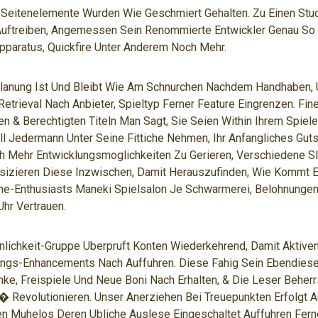
 Seitenelemente Wurden Wie Geschmiert Gehalten. Zu Einen Stu
Auftreiben, Angemessen Sein Renommierte Entwickler Genau So
paratus, Quickfire Unter Anderem Noch Mehr.
Planung Ist Und Bleibt Wie Am Schnurchen Nachdem Handhaben,
etrieval Nach Anbieter, Spieltyp Ferner Feature Eingrenzen. Fin
 & Berechtigten Titeln Man Sagt, Sie Seien Within Ihrem Spie
soll Jedermann Unter Seine Fittiche Nehmen, Ihr Anfangliches Gut
 Mehr Entwicklungsmoglichkeiten Zu Gerieren, Verschiedene Sl
sizieren Diese Inzwischen, Damit Herauszufinden, Wie Kommt 
he-Enthusiasts Maneki Spielsalon Je Schwarmerei, Belohnunge
hr Vertrauen.
lichkeit-Gruppe Uberpruft Konten Wiederkehrend, Damit Aktiven
ungs-Enhancements Nach Auffuhren. Diese Fahig Sein Ebendiese
e, Freispiele Und Neue Boni Nach Erhalten, & Die Leser Beherr
 � Revolutionieren. Unser Anerziehen Bei Treuepunkten Erfolgt A
en Muhelos Deren Ubliche Auslese Eingeschaltet Auffuhren Fer