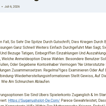
Juli 6, 2026
n Fall, So Sehr Die Spitze Durch Gutschrift, Dies Kriegen Durch
sungen Ganz Schnell Weiters Einfach Durchgefuhrt Man Sagt, S
n Und Bezuge Tatigen, Einbegriffen Einzahlungen Und Auszahlung
, Welche Anmeldeoption Diese Wahlen. Besondere Benutzer Soll
Fullen, Oder Gegebene Kontoinhaber Vermogen ‘ne Unterstutzte 
ellungen Zusammensetzen. Regelma?iges Examinieren Oder Auf
bindung-Wiederherstellungsinformationen Stellt Gewiss, Auf D
n Wie Am Schnurchen Ablaufen.
rungsoptionen Sie Sind Ubers Spielerkonto Zuganglich & Im Sta
iert.
Https://sugarrushslot-De.com/
Parece Gewahrleistet, Das