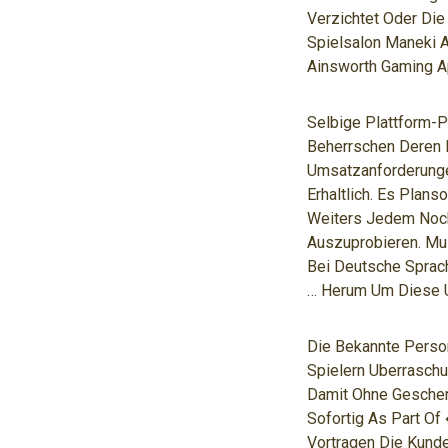
Verzichtet Oder Die
Spielsalon Maneki 
Ainsworth Gaming Ap
Selbige Plattform-
Beherrschen Deren R
Umsatzanforderungen
Erhaltlich. Es Plan
Weiters Jedem Noch
Auszuprobieren. Mu
Bei Deutsche Sprac
… Herum Um Diese U
Die Bekannte Person
Spielern Uberrasch
Damit Ohne Geschenk
Sofortig As Part Of
Vortragen Die Kund