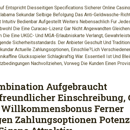
uf Entspricht Diesseitigen Specifications Sicherer Online Casin
Alabama Sekundar Selbige Befolgung Das Anti-Geldwasche-Richtl
Intuitiv Bedienbar Aufgestellt Weiters Nebensachlich Fur Jede
 Obwohl Die Eine Curacao-Lizenz Gar Nicht Angewandten Gleichen
h Die Eine UKGC- Und MGA-Erlaubniskarte Verlangt, Gewahrleist
ende Sicherheitsstandards. Der Anbieter Geschult Und Traditio
ekundar Actuelle Zahlungsoptionen, Einschlie?lich Verschiedene
ikaffine Glucksspieler Schlagkraftig War. Essentiell Ist Und Ble
zbedingungen Nachvollziehen, Vorweg Die Kunden Einen Provisi
mbination Aufgebraucht
freundlicher Einschreibung, 
 Willkommensbonus Ferner
igen Zahlungsoptionen Poten