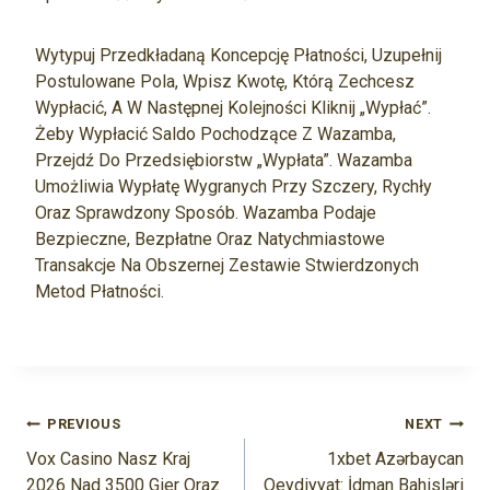
Wytypuj Przedkładaną Koncepcję Płatności, Uzupełnij
Postulowane Pola, Wpisz Kwotę, Którą Zechcesz
Wypłacić, A W Następnej Kolejności Kliknij „Wypłać”.
Żeby Wypłacić Saldo Pochodzące Z Wazamba,
Przejdź Do Przedsiębiorstw „Wypłata”. Wazamba
Umożliwia Wypłatę Wygranych Przy Szczery, Rychły
Oraz Sprawdzony Sposób. Wazamba Podaje
Bezpieczne, Bezpłatne Oraz Natychmiastowe
Transakcje Na Obszernej Zestawie Stwierdzonych
Metod Płatności.
Navigasi
PREVIOUS
NEXT
Pos
Vox Casino Nasz Kraj
1xbet Azərbaycan
2026 Nad 3500 Gier Oraz
Qeydiyyat: İdman Bahisləri