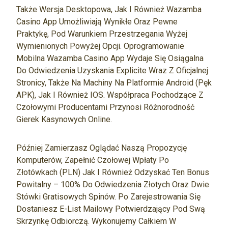
Także Wersja Desktopowa, Jak I Również Wazamba
Casino App Umożliwiają Wynikłe Oraz Pewne
Praktykę, Pod Warunkiem Przestrzegania Wyżej
Wymienionych Powyżej Opcji. Oprogramowanie
Mobilna Wazamba Casino App Wydaje Się Osiągalna
Do Odwiedzenia Uzyskania Explicite Wraz Z Oficjalnej
Stronicy, Także Na Machiny Na Platformie Android (pęk
APK), Jak I Również IOS. Współpraca Pochodzące Z
Czołowymi Producentami Przynosi Różnorodność
Gierek Kasynowych Online.
Później Zamierzasz Oglądać Naszą Propozycję
Komputerów, Zapełnić Czołowej Wpłaty Po
Złotówkach (PLN) Jak I Również Odzyskać Ten Bonus
Powitalny – 100% Do Odwiedzenia Złotych Oraz Dwie
Stówki Gratisowych Spinów. Po Zarejestrowania Się
Dostaniesz E-List Mailowy Potwierdzający Pod Swą
Skrzynkę Odbiorczą. Wykonujemy Całkiem W