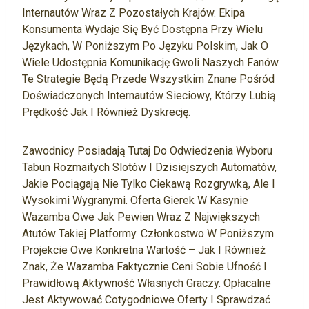
Internautów Wraz Z Pozostałych Krajów. Ekipa
Konsumenta Wydaje Się Być Dostępna Przy Wielu
Językach, W Poniższym Po Języku Polskim, Jak O
Wiele Udostępnia Komunikację Gwoli Naszych Fanów.
Te Strategie Będą Przede Wszystkim Znane Pośród
Doświadczonych Internautów Sieciowy, Którzy Lubią
Prędkość Jak I Również Dyskrecję.
Zawodnicy Posiadają Tutaj Do Odwiedzenia Wyboru
Tabun Rozmaitych Slotów I Dzisiejszych Automatów,
Jakie Pociągają Nie Tylko Ciekawą Rozgrywką, Ale I
Wysokimi Wygranymi. Oferta Gierek W Kasynie
Wazamba Owe Jak Pewien Wraz Z Największych
Atutów Takiej Platformy. Członkostwo W Poniższym
Projekcie Owe Konkretna Wartość – Jak I Również
Znak, Że Wazamba Faktycznie Ceni Sobie Ufność I
Prawidłową Aktywność Własnych Graczy. Opłacalne
Jest Aktywować Cotygodniowe Oferty I Sprawdzać