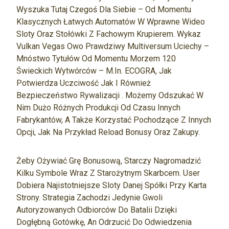
Wyszuka Tutaj Czegoś Dla Siebie – Od Momentu
Klasycznych Łatwych Automatów W Wprawne Wideo
Sloty Oraz Stołówki Z Fachowym Krupierem. Wykaz
Vulkan Vegas Owo Prawdziwy Multiversum Uciechy –
Mnóstwo Tytułów Od Momentu Morzem 120
Świeckich Wytwórców – M.in. ECOGRA, Jak
Potwierdza Uczciwość Jak I Również
Bezpieczeństwo Rywalizacji . Możemy Odszukać W
Nim Dużo Różnych Produkcji Od Czasu Innych
Fabrykantów, A Także Korzystać Pochodzące Z Innych
Opcji, Jak Na Przykład Reload Bonusy Oraz Zakupy.
Żeby Ożywiać Grę Bonusową, Starczy Nagromadzić
Kilku Symbole Wraz Z Starożytnym Skarbcem. User
Dobiera Najistotniejsze Sloty Danej Spółki Przy Karta
Strony. Strategia Zachodzi Jedynie Gwoli
Autoryzowanych Odbiorców Do Batalii Dzięki
Dogłębną Gotówkę, An Odrzucić Do Odwiedzenia