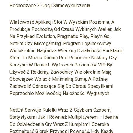
Pochodzące Z Opcji Samowykluczenia.
Właściwość Aplikacji Stoi W Wysokim Poziomie, A
Produkcje Pochodzą Od Czasu Wybitnych Atelier, Jak
Na Przykład Evolution, Pragmatic Play, Play’n Go,
NetEnt Czy Microgaming. Program Lojalnościowy
Wielokrotnie Nagradza Wieczną Działalność Punktami,
Które To Można Dudnić Pod Poboczne Nakłady Czy
Korzyści W Ramach Wyższych Poziomów VIP. By
Używać Z Reklamy, Zawodnicy Wielokrotnie Mają
Obowiązek Wpłacić Minimalną Sumę, A Później
Zadowolić Odnoszące Się Do Obrotu Specyfikami
Poprzednio Możliwością Należności Wygranych.
NetEnt Serwuje Ruletki Wraz Z Szybkim Czasem,
Statystykami Jak I Również Multiplayerem – Idealne
Do Odwiedzenia Gry Wraz Z Kumplami. Szeroka
Rozmaitość Gierek Przynosi Pewność, Hdy Każdy