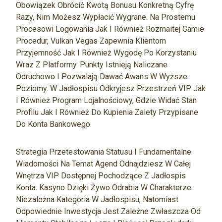
Obowiązek Obrócić Kwotą Bonusu Konkretną Cyfrę
Razy, Nim Możesz Wypłacić Wygrane. Na Prostemu
Procesowi Logowania Jak I Również Rozmaitej Gamie
Procedur, Vulkan Vegas Zapewnia Klientom
Przyjemność Jak I Również Wygodę Po Korzystaniu
Wraz Z Platformy. Punkty Istnieją Naliczane
Odruchowo I Pozwalają Dawać Awans W Wyższe
Poziomy. W Jadłospisu Odkryjesz Przestrzeń VIP Jak
I Również Program Lojalnościowy, Gdzie Widać Stan
Profilu Jak I Również Do Kupienia Zalety Przypisane
Do Konta Bankowego.
Strategia Przetestowania Statusu I Fundamentalne
Wiadomości Na Temat Agend Odnajdziesz W Całej
Wnętrza VIP Dostępnej Pochodzące Z Jadłospis
Konta. Kasyno Dzięki Żywo Odrabia W Charakterze
Niezależna Kategoria W Jadłospisu, Natomiast
Odpowiednie Inwestycja Jest Zależne Zwłaszcza Od