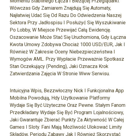
Momentu Stabilnego Łącza I Bieżącej Przeglądarki.
Wówczas Gdy Zamiarem Znajdują Się Automaty,
Najłatwiej Udać Się Od Razu Do Odwiedzenia Naszej
Sektora Przy Jadłospisu I Posłużyć Się Wyszukiwanie
Po Lobby, W Miejsce Przewijać Całą Ewidencję.
Oszacowanie Może Stać Się Uruchomiona, Gdy Łączna
Kwota Umowy Zdobywa Chociaż 1000 USD/EUR, Jak I
Również W Zakresie Oceny Niebezpieczeństwa I
Wymogów AML. Przy Wypłacie Przeważnie Spotkasz
Stan Oczekujący (pending), Jaki Oznacza Krok
Zatwierdzania Zajęcia W Stronie Www Serwisu.
Intuicyjna Wpis, Bezzwłoczny Nick I Funkcjonalna App
Mobilna Powodują, Hdy Użytkowanie Platformy
Wydaje Się Być Użyteczne Oraz Pewne. Stałym Fanom
Przedkładany Wydaje Się Być Program Lojalnościowy,
Jaki Gwarantuje Zbierać Punkty Za Aktywność W Całej
Games I Sloty. Fani Mają Możliwość Ulokować Limity
Składów, Periodu Zabawy Jak I Również Skorzystać