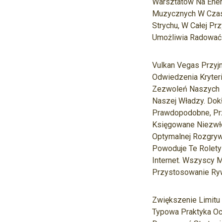
Warsztatów Na Ener
Muzycznych W Czasi
Strychu, W Całej Pr
Umożliwia Radować 
Vulkan Vegas Przyj
Odwiedzenia Kryter
Zezwoleń Naszych D
Naszej Władzy. Dokł
Prawdopodobne, Prz
Księgowane Niezwło
Optymalnej Rozgryw
Powoduje Te Rolety
Internet. Wszyscy 
Przystosowanie Ryw
Zwiększenie Limit
Typowa Praktyka Oc