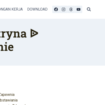
NGAN KERJA
DOWNLOAD
tryna ᐉ
nie
 Zapewnia
bstawiania