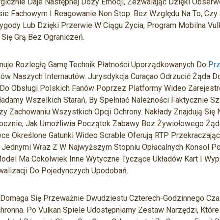
gicznie Daje Następnej Dozy Emocji, Zezwalając Dzięki Obser
e Fachowym I Reagowanie Non Stop. Bez Względu Na To, Czy 
zygody Lub Dzięki Przerwie W Ciągu Życia, Program Mobilna Vu
Się Grą Bez Ograniczeń.
muje Rozległą Gamę Technik Płatności Uporządkowanych Do
Prz
iów Naszych Internautów. Jurysdykcja Curaçao Odrzucić Żąda 
o Obsługi Polskich Fanów Poprzez Platformy Wideo Zarejestr
adamy Wszelkich Starań, By Spełniać Należności Faktycznie Sz
y Zachowaniu Wszystkich Opcji Ochrony. Nakłady Znajdują Się N
cznie, Jak Umożliwia Początek Zabawy Bez Żywiołowego Żąda
ce Określone Gatunki Wideo Scrable Oferują RTP Przekraczające
 Jednymi Wraz Z W Najwyższym Stopniu Opłacalnych Konsol P
Model Ma Cokolwiek Inne Wytyczne Tyczące Układów Kart I Wyp
alizacji Do Pojedynczych Upodobań.
u Domaga Się Przeważnie Dwudziestu Czterech-Godzinnego Cz
hronna. Po Vulkan Spiele Udostępniamy Zestaw Narzędzi, Które