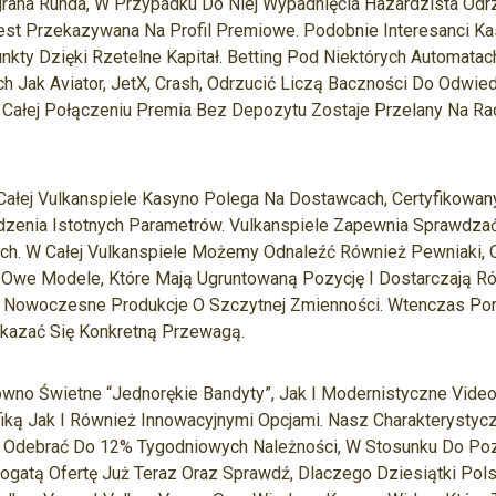
grana Runda, W Przypadku Do Niej Wypadnięcia Hazardzista Odr
st Przekazywana Na Profil Premiowe. Podobnie Interesanci Ka
kty Dzięki Rzetelne Kapitał. Betting Pod Niektórych Automatac
h Jak Aviator, JetX, Crash, Odrzucić Liczą Baczności Do Odwi
 Całej Połączeniu Premia Bez Depozytu Zostaje Przelany Na R
Całej Vulkanspiele Kasyno Polega Na Dostawcach, Certyfikowan
zenia Istotnych Parametrów. Vulkanspiele Zapewnia Sprawdz
ach. W Całej Vulkanspiele Możemy Odnaleźć Również Pewniaki, 
Owe Modele, Które Mają Ugruntowaną Pozycję I Dostarczają R
eż Nowoczesne Produkcje O Szczytnej Zmienności. Wtenczas P
kazać Się Konkretną Przewagą.
ówno Świetne “jednorękie Bandyty”, Jak I Modernistyczne Vide
ką Jak I Również Innowacyjnymi Opcjami. Nasz Charakterystyc
Odebrać Do 12% Tygodniowych Należności, W Stosunku Do Poz
Bogatą Ofertę Już Teraz Oraz Sprawdź, Dlaczego Dziesiątki Po