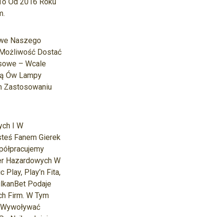
 To Od 2016 Roku
m.
owe Naszego
ą Możliwość Dostać
nsowe – Wcale
ają Ów Lampy
m Zastosowaniu
ych I W
steś Fanem Gierek
spółpracujemy
er Hazardowych W
Play, Play’n Fita,
ulkanBet Podaje
ch Firm. W Tym
ć Wywoływać