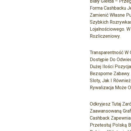
Biały Giełda – Prze
Forma Cashbacku Je
Zamienić Własne Pun
Szybkich Rozrywkac
Lojalnościowego. W
Rozliczeniowy.
Transparentność W 
Dostępie Do Odwied
Dużej Ilości Pozycj
Bezsporne Zabawy. 
Sloty, Jak I Równi
Rywalizacja Może O
Odkryjesz Tutaj Zar
Zaawansowaną Grafi
Cashback Zapewnia 
Przetestuj Polską 