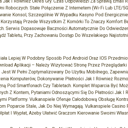
a Jak I Również Okres Gry. Czas Odpowiedzi Za Sprawą Email 
ni Roboczych. Stałe Połączenie Z Internetem (Wi-Fi Lub LTE/5
wanie Konsol, Szczególnie W Wypadku Kasyno Pod Energicznie
zy Korzystają Przede Wszystkim Z Komórki To Znaczy Komfort 
ych. Serwis Dopasowuje Baczności Automatycznie Do Odwiedzen
ądź Tabletu, Przy Zachowaniu Dostęp Do Wszelakiego Najistotn
iała Lepiej W Podobny Sposób Pod Android Oraz IOS Przedmiot
wnload Aplikacji – Należy Wizytować Stronę Przez Przeglądarki 
o Jest W Pełni Zoptymalizowany Do Użytku Mobilnego, Zapewni
enia Komputerów, Dokonywanie Płatności Jak I Również Rozmo
zną Pod Smartfonach Czy Tabletach. Komplet Wsparcia Być M
ch Z Kontem, Pytaniami Odnoszącymi Się Do Płatności Jak I 
ymi Platformy. Vulkanspiele Oferuje Całodobową Obsługę Kontr
m Poparcie Stale, Jak Do Niej Wymagają. Vulkanspiele Casino 
Wpłat I Wypłat, Ażeby Ułatwić Graczom Kierowanie Swoimi Włas