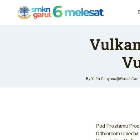
Skip
To
Content
Vulkan
Vu
By
Ya2n.cahyana@gmail.com
Pod Prostemu Proce
Odbiorcom Uciecha 