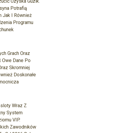
zucić Uzyska Guzik.
syna Potrafią
h Jak I Również
edzenia Programu
achunek
ych Grach Oraz
ać Owe Dane Po
Oraz Skromniej
ównież Doskonałe
omocnicza
osloty Wraz Z
zny System
iomu VIP.
lskich Zawodników