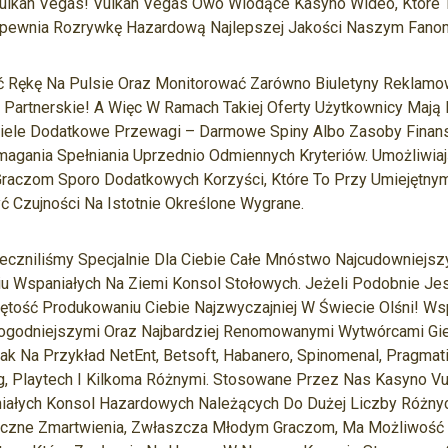
Vulkan Vegas! Vulkan Vegas Owo Wiodące Kasyno Wideo, Które
pewnia Rozrywkę Hazardową Najlepszej Jakości Naszym Fano
ć Rękę Na Pulsie Oraz Monitorować Zarówno Biuletyny Reklam
y Partnerskie! A Więc W Ramach Takiej Oferty Użytkownicy Maj
piele Dodatkowe Przewagi – Darmowe Spiny Albo Zasoby Fina
magania Spełniania Uprzednio Odmiennych Kryteriów. Umożliwi
aczom Sporo Dodatkowych Korzyści, Które To Przy Umiejętny
 Czujności Na Istotnie Określone Wygrane.
eczniliśmy Specjalnie Dla Ciebie Całe Mnóstwo Najcudowniejsz
u Wspaniałych Na Ziemi Konsol Stołowych. Jeżeli Podobnie Je
iętość Produkowaniu Ciebie Najzwyczajniej W Świecie Olśni! W
ogodniejszymi Oraz Najbardziej Renomowanymi Wytwórcami Gi
ak Na Przykład NetEnt, Betsoft, Habanero, Spinomenal, Pragmatic 
g, Playtech I Kilkoma Różnymi. Stosowane Przez Nas Kasyno V
ałych Konsol Hazardowych Należących Do Dużej Liczby Różny
naczne Zmartwienia, Zwłaszcza Młodym Graczom, Ma Możliwoś