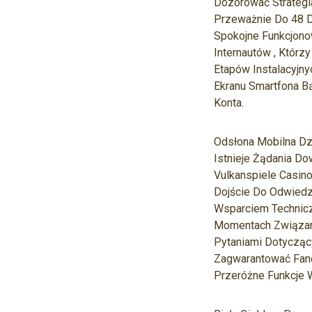
Dozorować Strategi
Przeważnie Do 48 D
Spokojne Funkcjono
Internautów , Któr
Etapów Instalacyjn
Ekranu Smartfona B
Konta.
Odsłona Mobilna Dz
Istnieje Żądania Do
Vulkanspiele Casin
Dojście Do Odwiedz
Wsparciem Technic
Momentach Związany
Pytaniami Dotycząc
Zagwarantować Fano
Przeróżne Funkcje 