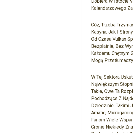
Dobiera W Istocie 
Kalendarzowego Za
Cóż, Trzeba Trzyma
Kasyna, Jak I Stron
Od Czasu Vulkan S
Bezpłatnie, Bez Wy
Każdemu Chętnym Gr
Mogą Przetłumaczyć
W Tej Sektora Uskut
Największym Stopni
Takie, Owe Ta Rozp
Pochodzące Z Najd
Dziedzinie, Takimi J
Amatic, Microgamin
Fanom Wiele Wspani
Gronie Niekiedy Z