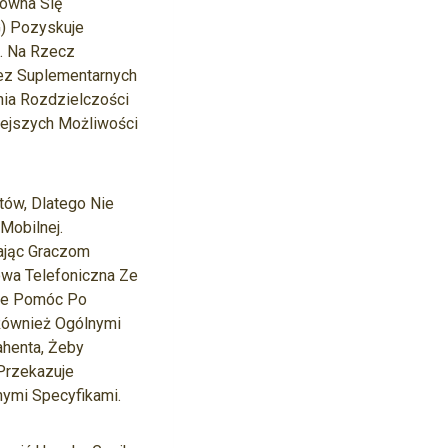
Równa Się
G) Pozyskuje
. Na Rzecz
Bez Suplementarnych
ia Rozdzielczości
iejszych Możliwości
ów, Dlatego Nie
Mobilnej.
ając Graczom
wa Telefoniczna Ze
oże Pomóc Po
Również Ogólnymi
ahenta, Żeby
Przekazuje
nymi Specyfikami.