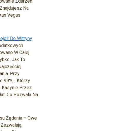
wowanie Zdarzeń
Znajdujesz Na
lkan Vegas
ejdź Do Witryny
Dodatkowych
owane W Całej
ybko, Jak To
ajczęściej
nia. Przy
 99%, , Którzy
o Kasynie Przez
łat, Co Pozwala Na
asu Żądania – Owe
 Zezwalają