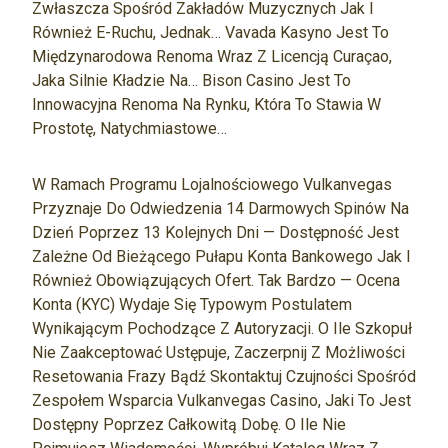
Zwłaszcza Spośród Zakładów Muzycznych Jak I
Również E-Ruchu, Jednak… Vavada Kasyno Jest To
Międzynarodowa Renoma Wraz Z Licencją Curaçao,
Jaka Silnie Kładzie Na… Bison Casino Jest To
Innowacyjna Renoma Na Rynku, Która To Stawia W
Prostotę, Natychmiastowe…
W Ramach Programu Lojalnościowego Vulkanvegas
Przyznaje Do Odwiedzenia 14 Darmowych Spinów Na
Dzień Poprzez 13 Kolejnych Dni — Dostępność Jest
Zależne Od Bieżącego Pułapu Konta Bankowego Jak I
Również Obowiązujących Ofert. Tak Bardzo — Ocena
Konta (KYC) Wydaje Się Typowym Postulatem
Wynikającym Pochodzące Z Autoryzacji. O Ile Szkopuł
Nie Zaakceptować Ustępuje, Zaczerpnij Z Możliwości
Resetowania Frazy Bądź Skontaktuj Czujności Spośród
Zespołem Wsparcia Vulkanvegas Casino, Jaki To Jest
Dostępny Poprzez Całkowitą Dobę. O Ile Nie