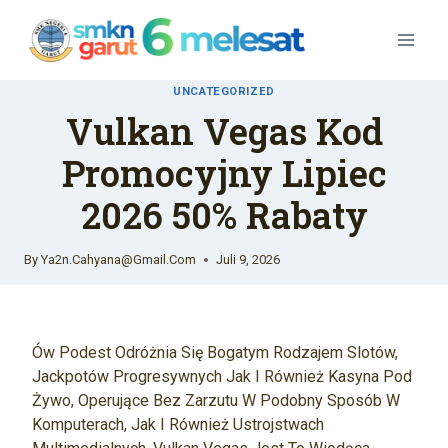
Skip
To
Content
UNCATEGORIZED
Vulkan Vegas Kod
Promocyjny Lipiec
2026 50% Rabaty
By
Ya2n.cahyana@gmail.com
Juli 9, 2026
Ów Podest Odróżnia Się Bogatym Rodzajem Slotów,
Jackpotów Progresywnych Jak I Również Kasyna Pod
Żywo, Operujące Bez Zarzutu W Podobny Sposób W
Komputerach, Jak I Również Ustrojstwach