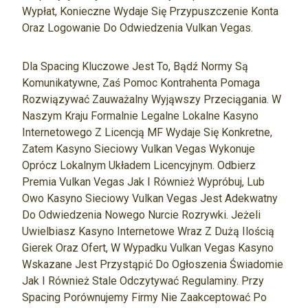
Wypłat, Konieczne Wydaje Się Przypuszczenie Konta
Oraz Logowanie Do Odwiedzenia Vulkan Vegas.
Dla Spacing Kluczowe Jest To, Bądź Normy Są
Komunikatywne, Zaś Pomoc Kontrahenta Pomaga
Rozwiązywać Zauważalny Wyjąwszy Przeciągania. W
Naszym Kraju Formalnie Legalne Lokalne Kasyno
Internetowego Z Licencją MF Wydaje Się Konkretne,
Zatem Kasyno Sieciowy Vulkan Vegas Wykonuje
Oprócz Lokalnym Układem Licencyjnym. Odbierz
Premia Vulkan Vegas Jak I Również Wypróbuj, Lub
Owo Kasyno Sieciowy Vulkan Vegas Jest Adekwatny
Do Odwiedzenia Nowego Nurcie Rozrywki. Jeżeli
Uwielbiasz Kasyno Internetowe Wraz Z Dużą Ilością
Gierek Oraz Ofert, W Wypadku Vulkan Vegas Kasyno
Wskazane Jest Przystąpić Do Ogłoszenia Świadomie
Jak I Również Stale Odczytywać Regulaminy. Przy
Spacing Porównujemy Firmy Nie Zaakceptować Po