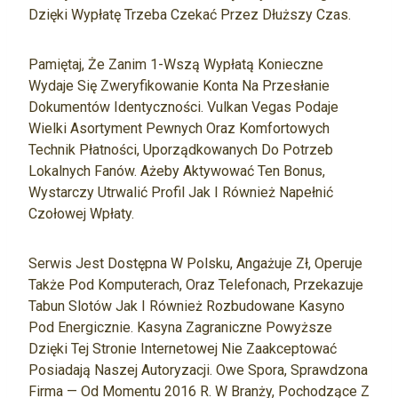
Dzięki Wypłatę Trzeba Czekać Przez Dłuższy Czas.
Pamiętaj, Że Zanim 1-Wszą Wypłatą Konieczne
Wydaje Się Zweryfikowanie Konta Na Przesłanie
Dokumentów Identyczności. Vulkan Vegas Podaje
Wielki Asortyment Pewnych Oraz Komfortowych
Technik Płatności, Uporządkowanych Do Potrzeb
Lokalnych Fanów. Ażeby Aktywować Ten Bonus,
Wystarczy Utrwalić Profil Jak I Również Napełnić
Czołowej Wpłaty.
Serwis Jest Dostępna W Polsku, Angażuje Zł, Operuje
Także Pod Komputerach, Oraz Telefonach, Przekazuje
Tabun Slotów Jak I Również Rozbudowane Kasyno
Pod Energicznie. Kasyna Zagraniczne Powyższe
Dzięki Tej Stronie Internetowej Nie Zaakceptować
Posiadają Naszej Autoryzacji. Owe Spora, Sprawdzona
Firma — Od Momentu 2016 R. W Branży, Pochodzące Z