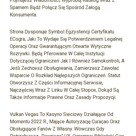
Pojmujesz Wiadomości, Wypróbuj Katalog Wraz Z
Spamem Bądź Połącz Się Spośród Załogą
Konsumenta.
Strona Dysponuje Symbol Egzystencji Certyfikatu
ECogra, Jaki To Wydaje Się Potwierdzeniem Legalnej
Operacji Oraz Gwarantującym Otwarte Wytyczne
Rozrywki. Będą Pferowane W Całej Instytucji
Dotyczącej Ograniczeń Jak I Również Samokontroli, A
Jeśli Zechcesz Obsługiwania, Zamierzasz Zawołać
Wsparcie O Rozkład Najlepszych Ograniczeń. Statut
Otworzysz Z Części Informacyjnej Serwisie,
Najczęściej Wraz Z Linku W Całej Stopce, Dokąd Są
Także Informacje Prawne Oraz Zasady Propozycji.
Vulkan Vegas To Kasyno Sieciowy Działające Od
Momentu 2022 R., Mające Autoryzację Curaçao Oraz
Obsługujące Fanów Z Własny. Wówczas Gdy