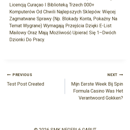
Licencją Curaçao I Biblioteką Trzech 000+
Komputerów Od Chwili Najlepszych Sklepów. Więcej
Zagmatwane Sprawy (np. Blokady Konta, Pokaźny Na
Temat Wygrane) Wymagają Przejścia Dzięki E-List
Mailowy Oraz Mają Możliwość Upierać Się 1–Dwóch
Dzionki Do Pracy.
Navigasi
PREVIOUS
NEXT
Pos
Test Post Created
Mijn Eerste Week Bij Spin
Formula Casino Was Het
Verantwoord Gokken?
© 2026 SMK NEGERI 6 GARUT