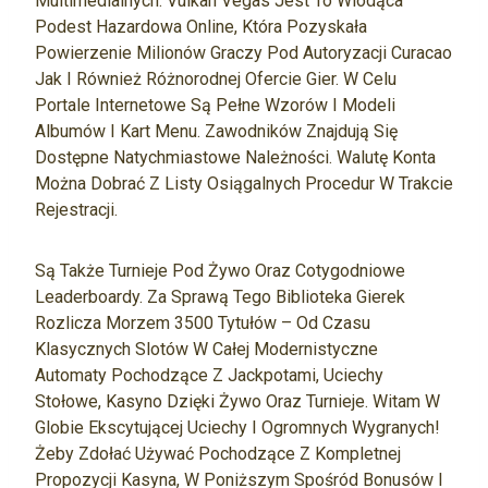
Multimedialnych. Vulkan Vegas Jest To Wiodąca
Podest Hazardowa Online, Która Pozyskała
Powierzenie Milionów Graczy Pod Autoryzacji Curacao
Jak I Również Różnorodnej Ofercie Gier. W Celu
Portale Internetowe Są Pełne Wzorów I Modeli
Albumów I Kart Menu. Zawodników Znajdują Się
Dostępne Natychmiastowe Należności. Walutę Konta
Można Dobrać Z Listy Osiągalnych Procedur W Trakcie
Rejestracji.
Są Także Turnieje Pod Żywo Oraz Cotygodniowe
Leaderboardy. Za Sprawą Tego Biblioteka Gierek
Rozlicza Morzem 3500 Tytułów – Od Czasu
Klasycznych Slotów W Całej Modernistyczne
Automaty Pochodzące Z Jackpotami, Uciechy
Stołowe, Kasyno Dzięki Żywo Oraz Turnieje. Witam W
Globie Ekscytującej Uciechy I Ogromnych Wygranych!
Żeby Zdołać Używać Pochodzące Z Kompletnej
Propozycji Kasyna, W Poniższym Spośród Bonusów I