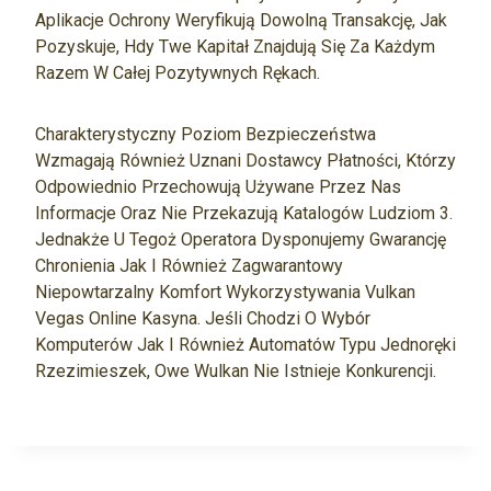
Aplikacje Ochrony Weryfikują Dowolną Transakcję, Jak
Pozyskuje, Hdy Twe Kapitał Znajdują Się Za Każdym
Razem W Całej Pozytywnych Rękach.
Charakterystyczny Poziom Bezpieczeństwa
Wzmagają Również Uznani Dostawcy Płatności, Którzy
Odpowiednio Przechowują Używane Przez Nas
Informacje Oraz Nie Przekazują Katalogów Ludziom 3.
Jednakże U Tegoż Operatora Dysponujemy Gwarancję
Chronienia Jak I Również Zagwarantowy
Niepowtarzalny Komfort Wykorzystywania Vulkan
Vegas Online Kasyna. Jeśli Chodzi O Wybór
Komputerów Jak I Również Automatów Typu Jednoręki
Rzezimieszek, Owe Wulkan Nie Istnieje Konkurencji.