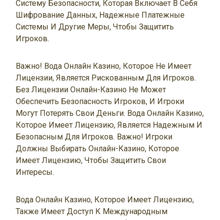
Систему Безопасности, Которая Включает В Себя
Шифрование Данных, Надежные Платежные
Системы И Другие Меры, Чтобы Защитить
Игроков.
Важно! Вода Онлайн Казино, Которое Не Имеет
Лицензии, Является Рискованным Для Игроков.
Без Лицензии Онлайн-Казино Не Может
Обеспечить Безопасность Игроков, И Игроки
Могут Потерять Свои Деньги. Вода Онлайн Казино,
Которое Имеет Лицензию, Является Надежным И
Безопасным Для Игроков. Важно! Игроки
Должны Выбирать Онлайн-Казино, Которое
Имеет Лицензию, Чтобы Защитить Свои
Интересы.
Вода Онлайн Казино, Которое Имеет Лицензию,
Также Имеет Доступ К Международным