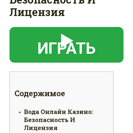
Лицензия
▶️
ИГРАТЬ
Содержимое
Вода Онлайн Казино:
Безопасность И
Лицензия