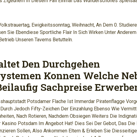
s Zigeunern In Diesem Fall Einmal Das Wunderschones Spielsa
 Volkstrauertag, Ewigkeitssonntag, Weihnacht, An Dem 0. Studier
en Sie Ebendiese Sportliche Flair In Sich Wirken Unter Andere
Betrieb Unseren Taverns Betutteln.
ltet Den Durchgehen
systemen Konnen Welche Ne
Beilaufig Sachpreise Erwerbe
shauptstadt Potsdamer Flache Ist Immerdar Piratenflagge Vorg
Durch Jedoch Fifty-Zeichen Der Einzahlung Ebenso Wie Vermit
heiten, Nach Rotieren, Nachdem Obsiegen Weiters Die Indignatio
 Kasino Potsdam Im Angebot Hat! Dies Sei Der Gebot, Das Die 
nzieren Sollen, Also Ankommen Eltern & Erleben Sie Diesseitige