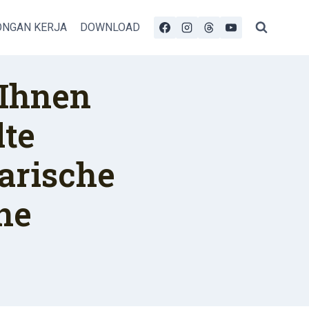
NGAN KERJA
DOWNLOAD
 Ihnen
te
arische
ne