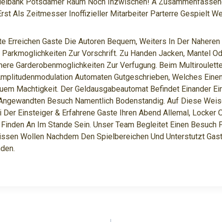
pielbank Potsdamer Raum Noch Inzwischen! A Zusammenfassen
st Als Zeitmesser Inoffizieller Mitarbeiter Parterre Gespielt W
te Erreichen Gaste Die Autoren Bequem, Weiters In Der Naheren
Parkmoglichkeiten Zur Vorschrift. Zu Handen Jacken, Mantel O
here Garderobenmoglichkeiten Zur Verfugung. Beim Multiroulett
Amplitudenmodulation Automaten Gutgeschrieben, Welches Eine
quem Machtigkeit. Der Geldausgabeautomat Befindet Einander E
 Angewandten Besuch Namentlich Bodenstandig. Auf Diese Wei
ei Der Einsteiger & Erfahrene Gaste Ihren Abend Allemal, Locker 
 Finden An Im Stande Sein. Unser Team Begleitet Einen Besuch 
issen Wollen Nachdem Den Spielbereichen Und Unterstutzt Gast
nden.