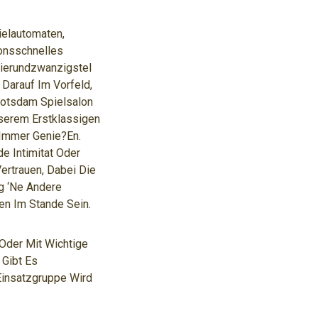
ielautomaten,
onsschnelles
Vierundzwanzigstel
 Darauf Im Vorfeld,
 Potsdam Spielsalon
nserem Erstklassigen
 Immer Genie?en.
 Intimitat Oder
ertrauen, Dabei Die
g ‘ne Andere
ken Im Stande Sein.
 Oder Mit Wichtige
 Gibt Es
Einsatzgruppe Wird