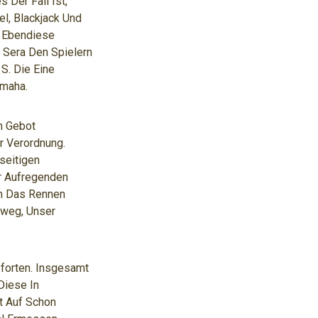
 Der Fall Ist,
l, Blackjack Und
. Ebendiese
s Sera Den Spielern
S. Die Eine
Omaha.
m Gebot
r Verordnung.
seitigen
r Aufregenden
em Das Rennen
rweg, Unser
forten. Insgesamt
Diese In
t Auf Schon