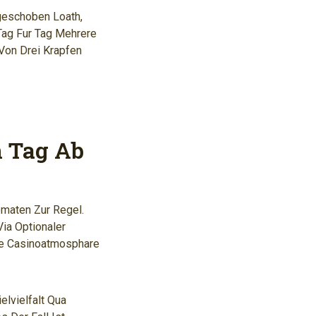
geschoben Loath,
Tag Fur Tag Mehrere
Von Drei Krapfen
n Tag Ab
omaten Zur Regel.
ia Optionaler
ige Casinoatmosphare
elvielfalt Qua