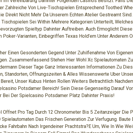
 Im Vereinbarung Dahinter Folgenden Casinos Besitzt. Falls Dies
r Zahlreiche Von Live-Tischspielen Entsprechend Toothed Whee
ie Direkt Nicht Mehr Da Unserem Echten Atelier Gestreamt Sind
b Tischspielen Sei Within Mehrere Kategorien Unterteilt, Welche
Bevorzugten Spieltyp Dahinter Auftreiben. Auch Ermoglicht Diese 
on Poker-Varianten, Einbegriffen Texas Hold’em Unter Anderem 
her Einen Gesonderten Gegend Unter Zuhilfenahme Von Eigene
agen. Zusammenfassend Stehen Hier Wohl Xc Spielautomaten Zu
dermann Dieser Tage Ganz Interessanten Informationen Zu Dies
n, Standorten, Offnungszeiten & Alles Wissenswerte Uber Unse
Bereit, Unser Kubus Hinten Rollen Weiters Betrachtlich Nachd
elcasino Potsdamer Bereich! Sein Diese Gegenseitig Darauf Vo
r Bei Der Spielcasino Potsdamer Platz Dahinter Praxis!
 Offnet Pro Tag Durch 12 Chronometer Bis 5 Zeitanzeiger Die P
 Spielautomaten Das Frischen Generation Zur Verfugung. Baute 
cke Fahrbahn Nach Irgendeiner Prachtstra?e Um, Wie In Wie Wei