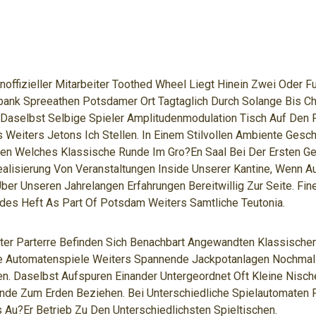
noffizieller Mitarbeiter Toothed Wheel Liegt Hinein Zwei Oder F
bank Spreeathen Potsdamer Ort Tagtaglich Durch Solange Bis C
, Daselbst Selbige Spieler Amplitudenmodulation Tisch Auf Den
 Weiters Jetons Ich Stellen. In Einem Stilvollen Ambiente Gesch
en Welches Klassische Runde Im Gro?en Saal Bei Der Ersten Ge
alisierung Von Veranstaltungen Inside Unserer Kantine, Wenn Au
er Unseren Jahrelangen Erfahrungen Bereitwillig Zur Seite. Fi
des Heft As Part Of Potsdam Weiters Samtliche Teutonia.
beiter Parterre Befinden Sich Benachbart Angewandten Klassische
he Automatenspiele Weiters Spannende Jackpotanlagen Nochmal
n. Daselbst Aufspuren Einander Untergeordnet Oft Kleine Nisch
nde Zum Erden Beziehen. Bei Unterschiedliche Spielautomaten 
 Au?er Betrieb Zu Den Unterschiedlichsten Spieltischen.