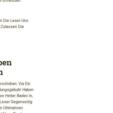
al Ermessen
en Die Leser Uns
m Zulassen Die
ben
n
eschoben. Via Ein
tlungsgebuhr Haben
n Hinter Baden In,
Leser Gegenseitig
n Ultimativen