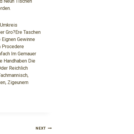
d Neun Tischen
erden.
 Umkreis
der Gro?ere Taschen
e Eignen Gewinne
n Procedere
infach Im Gemauer
se Handhaben Die
Oder Reichlich
Fachmannisch,
en, Zigeunern
NEXT