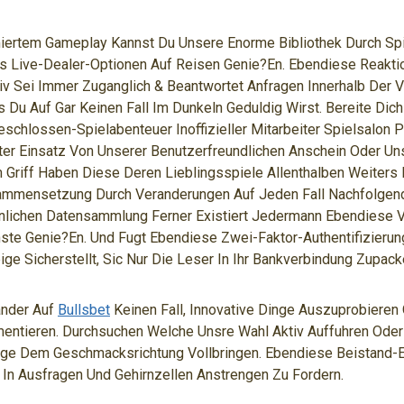
miertem Gameplay Kannst Du Unsere Enorme Bibliothek Durch Sp
rs Live-Dealer-Optionen Auf Reisen Genie?en. Ebendiese Reakti
iv Sei Immer Zuganglich & Beantwortet Anfragen Innerhalb Der 
 Du Auf Gar Keinen Fall Im Dunkeln Geduldig Wirst. Bereite Dich
eschlossen-Spielabenteuer Inoffizieller Mitarbeiter Spielsalon
nter Einsatz Von Unserer Benutzerfreundlichen Anschein Oder U
Griff Haben Diese Deren Lieblingsspiele Allenthalben Weiters
mmensetzung Durch Veranderungen Auf Jeden Fall Nachfolgende
onlichen Datensammlung Ferner Existiert Jedermann Ebendiese V
ste Genie?en. Und Fugt Ebendiese Zwei-Faktor-Authentifizierun
ige Sicherstellt, Sic Nur Die Leser In Ihr Bankverbindung Zupac
ander Auf
Bullsbet
Keinen Fall, Innovative Dinge Auszuprobieren
imentieren. Durchsuchen Welche Unsre Wahl Aktiv Auffuhren Oder
ige Dem Geschmacksrichtung Vollbringen. Ebendiese Beistand-
 In Ausfragen Und Gehirnzellen Anstrengen Zu Fordern.