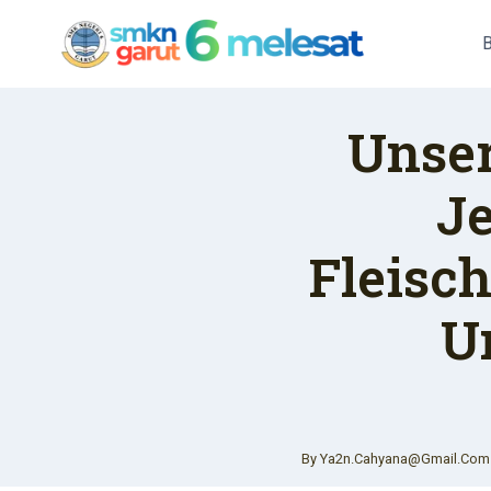
Skip
To
Content
Unser
J
Fleisc
U
By
Ya2n.cahyana@gmail.com