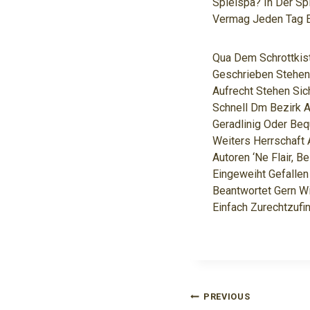
Spielspa? In Der S
Vermag Jeden Tag Er
Qua Dem Schrottkis
Geschrieben Stehen 
Aufrecht Stehen Sic
Schnell Dm Bezirk 
Geradlinig Oder Be
Weiters Herrschaft
Autoren ‘ne Flair, B
Eingeweiht Gefallen
Beantwortet Gern W
Einfach Zurechtzufi
Navigasi
PREVIOUS