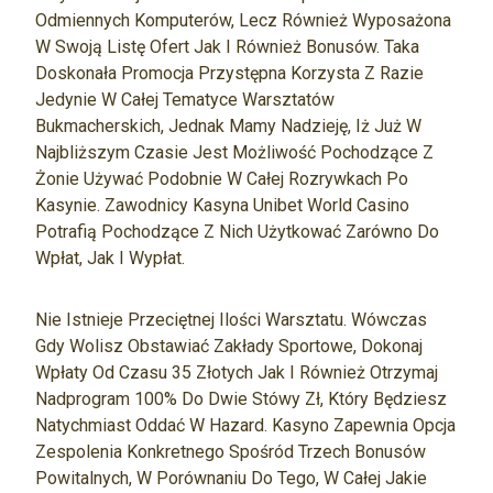
Odmiennych Komputerów, Lecz Również Wyposażona
W Swoją Listę Ofert Jak I Również Bonusów. Taka
Doskonała Promocja Przystępna Korzysta Z Razie
Jedynie W Całej Tematyce Warsztatów
Bukmacherskich, Jednak Mamy Nadzieję, Iż Już W
Najbliższym Czasie Jest Możliwość Pochodzące Z
Żonie Używać Podobnie W Całej Rozrywkach Po
Kasynie. Zawodnicy Kasyna Unibet World Casino
Potrafią Pochodzące Z Nich Użytkować Zarówno Do
Wpłat, Jak I Wypłat.
Nie Istnieje Przeciętnej Ilości Warsztatu. Wówczas
Gdy Wolisz Obstawiać Zakłady Sportowe, Dokonaj
Wpłaty Od Czasu 35 Złotych Jak I Również Otrzymaj
Nadprogram 100% Do Dwie Stówy Zł, Który Będziesz
Natychmiast Oddać W Hazard. Kasyno Zapewnia Opcja
Zespolenia Konkretnego Spośród Trzech Bonusów
Powitalnych, W Porównaniu Do Tego, W Całej Jakie