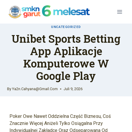
Skip
To
Content
UNCATEGORIZED
Unibet Sports Betting
App Aplikacje
Komputerowe W
Google Play
By
Ya2n.cahyana@gmail.com
Juli 9, 2026
Poker Owe Nawet Oddzielna Część Biznesu, Coś
Znacznie Więcej Aniżeli Tylko Osiągalna Przy
Indywidualnej Zakładce Oraz Odseparowana Od