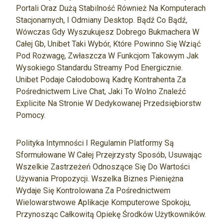
Portali Oraz Dużą Stabilność Również Na Komputerach
Stacjonarnych, I Odmiany Desktop. Bądź Co Bądź,
Wówczas Gdy Wyszukujesz Dobrego Bukmachera W
Całej Gb, Unibet Taki Wybór, Które Powinno Się Wziąć
Pod Rozwagę, Zwłaszcza W Funkcjom Takowym Jak
Wysokiego Standardu Streamy Pod Energicznie.
Unibet Podaje Całodobową Kadrę Kontrahenta Za
Pośrednictwem Live Chat, Jaki To Wolno Znaleźć
Explicite Na Stronie W Dedykowanej Przedsiębiorstw
Pomocy.
Polityka Intymności I Regulamin Platformy Są
Sformułowane W Całej Przejrzysty Sposób, Usuwając
Wszelkie Zastrzeżeń Odnoszące Się Do Wartości
Używania Propozycji. Wszelka Biznes Pieniężna
Wydaje Się Kontrolowana Za Pośrednictwem
Wielowarstwowe Aplikacje Komputerowe Spokoju,
Przynosząc Całkowitą Opiekę Środków Użytkowników.