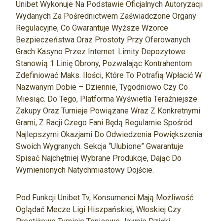
Unibet Wykonuje Na Podstawie Oficjalnych Autoryzacji
Wydanych Za Pośrednictwem Zaświadczone Organy
Regulacyjne, Co Gwarantuje Wyższe Wzorce
Bezpieczeństwa Oraz Prostoty Przy Oferowanych
Grach Kasyno Przez Internet. Limity Depozytowe
Stanowią 1 Linię Obrony, Pozwalając Kontrahentom
Zdefiniować Maks. Ilości, Które To Potrafią Wpłacić W
Nazwanym Dobie – Dziennie, Tygodniowo Czy Co
Miesiąc. Do Tego, Platforma Wyświetla Teraźniejsze
Zakupy Oraz Turnieje Powiązane Wraz Z Konkretnymi
Grami, Z Racji Czego Fani Będą Regularnie Spośród
Najlepszymi Okazjami Do Odwiedzenia Powiększenia
Swoich Wygranych. Sekcja “Ulubione” Gwarantuje
Spisać Najchętniej Wybrane Produkcje, Dając Do
Wymienionych Natychmiastowy Dojście.
Pod Funkcji Unibet Tv, Konsumenci Mają Możliwość
Oglądać Mecze Ligi Hiszpańskiej, Włoskiej Czy