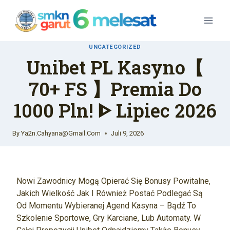
Skip
To
Content
UNCATEGORIZED
Unibet PL Kasyno【
70+ FS 】Premia Do
1000 Pln! ᐈ Lipiec 2026
By
Ya2n.cahyana@gmail.com
Juli 9, 2026
Nowi Zawodnicy Mogą Opierać Się Bonusy Powitalne,
Jakich Wielkość Jak I Również Postać Podlegać Są
Od Momentu Wybieranej Agend Kasyna – Bądź To
Szkolenie Sportowe, Gry Karciane, Lub Automaty. W