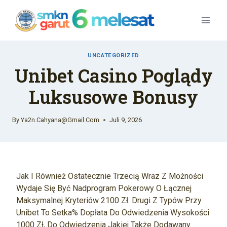
Skip
To
Content
UNCATEGORIZED
Unibet Casino Poglądy
Luksusowe Bonusy
By
Ya2n.cahyana@gmail.com
Juli 9, 2026
Jak I Również Ostatecznie Trzecią Wraz Z Możności
Wydaje Się Być Nadprogram Pokerowy O Łącznej
Maksymalnej Kryteriów 2100 Zł. Drugi Z Typów Przy
Unibet To Setka% Dopłata Do Odwiedzenia Wysokości
1000 Zł, Do Odwiedzenia Jakiej Także Dodawany