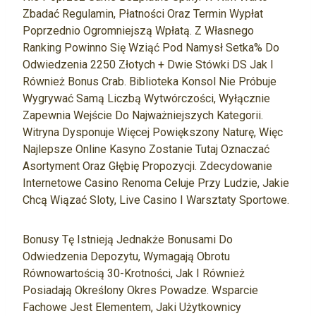
Zbadać Regulamin, Płatności Oraz Termin Wypłat
Poprzednio Ogromniejszą Wpłatą. Z Własnego
Ranking Powinno Się Wziąć Pod Namysł Setka% Do
Odwiedzenia 2250 Złotych + Dwie Stówki DS Jak I
Również Bonus Crab. Biblioteka Konsol Nie Próbuje
Wygrywać Samą Liczbą Wytwórczości, Wyłącznie
Zapewnia Wejście Do Najważniejszych Kategorii.
Witryna Dysponuje Więcej Powiększony Naturę, Więc
Najlepsze Online Kasyno Zostanie Tutaj Oznaczać
Asortyment Oraz Głębię Propozycji. Zdecydowanie
Internetowe Casino Renoma Celuje Przy Ludzie, Jakie
Chcą Wiązać Sloty, Live Casino I Warsztaty Sportowe.
Bonusy Tę Istnieją Jednakże Bonusami Do
Odwiedzenia Depozytu, Wymagają Obrotu
Równowartością 30-Krotności, Jak I Również
Posiadają Określony Okres Powadze. Wsparcie
Fachowe Jest Elementem, Jaki Użytkownicy