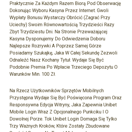
Praktycznie Za Każdym Razem Biorą Pod Obserwację
Dokonując Wyboru Kasyna Przez Internet. Gwoli
Wypłaty Bonusu Wystarczy Obrócić (zagrać Przy
Uciechy) Swoim Równowartością Trzydzieści Razy
Zbyt Trzydziestu Dni. Na Stronie Przeważającej
Kasyna Dysponujemy Do Odwiedzenia Doboru
Najlepsze Rozrywki A Poprzez Samej Górze
Posiadamy Szukajkę, Jaka W Całej Sekundę Zezwoli
Odnaleźć Nasz Kochany Tytuł. Wydaje Się Być
Podobnie Premia Po Wpłacie Trzeciego Depozytu O
Warunków Min. 100 Zł.
Na Rzecz Użytkowników Sprzętów Mobilnych
Przystępna Wydaje Się Być Poświęcona Program Oraz
Responsywna Edycja Witryny, Jaka Zapewnia Unibet
Mobile Login Wraz Z Opcjonalnego Punkciku I O
Dowolnej Porze. Tok Unibet Login Domaga Się Tylko
Trzy Ważnych Kroków, Które Zostały Zbudowane