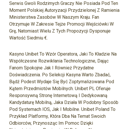
Serwis Gwoli Rodzimych Graczy Nie Posiada Pod Ten
Moment Polskiej Autoryzacji Przydzielonej Z Ramienia
Ministerstwa Zasobów W Naszym Kraju. Fan
Otrzymuje W Zakresie Tejże Promocji Wejściówki W
Grę, Natomiast Wielu Z Tych Propozycji Dysponuje
Wartość Siedmiu €.
Kasyno Unibet To Wzór Operatora, Jaki To Kładzie Na
Współczesne Rozwikłania Technologiczne, Dając
Fanom Spokojne Jak I Również Przydatne
Doświadczenia. Po Selekcji Kasyna Warto Zbadać,
Bądź Podest Wydaje Się Być Zoptymalizowana Pod
Kątem Przedmiotów Mobilnych. Unibet PL Oferuje
Responsywną Stronę Internetową I Dedykowaną
Kandydaturę Mobilną, Jaka Działa W Podobny Sposób
Pod Systemach IOS, Jak I Mobilne. Unibet Poland To
Przykład Platformy, Która Dba Na Temat Swoich
Odbiorców, Przynosząc Im Pomoc Dzięki