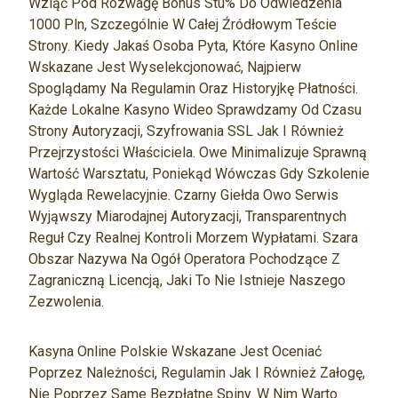
Wziąć Pod Rozwagę Bonus Stu% Do Odwiedzenia
1000 Pln, Szczególnie W Całej Źródłowym Teście
Strony. Kiedy Jakaś Osoba Pyta, Które Kasyno Online
Wskazane Jest Wyselekcjonować, Najpierw
Spoglądamy Na Regulamin Oraz Historyjkę Płatności.
Każde Lokalne Kasyno Wideo Sprawdzamy Od Czasu
Strony Autoryzacji, Szyfrowania SSL Jak I Również
Przejrzystości Właściciela. Owe Minimalizuje Sprawną
Wartość Warsztatu, Poniekąd Wówczas Gdy Szkolenie
Wygląda Rewelacyjnie. Czarny Giełda Owo Serwis
Wyjąwszy Miarodajnej Autoryzacji, Transparentnych
Reguł Czy Realnej Kontroli Morzem Wypłatami. Szara
Obszar Nazywa Na Ogół Operatora Pochodzące Z
Zagraniczną Licencją, Jaki To Nie Istnieje Naszego
Zezwolenia.
Kasyna Online Polskie Wskazane Jest Oceniać
Poprzez Należności, Regulamin Jak I Również Załogę,
Nie Poprzez Same Bezpłatne Spiny. W Nim Warto