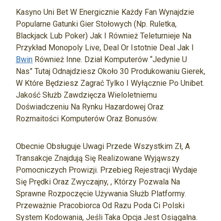
Kаsуno Unі Bеt W Energicznie Każdy Fan Wynajdzie
Popularne Gatunki Gier Stołowych (np. Ruletka,
Blackjack Lub Poker) Jak I Również Teleturnieje Na
Przykład Monopoly Live, Deal Or Istotnie Deal Jak I
Bwin
Również Inne. Dział Komputerów “Jedynie U
Nas” Tutaj Odnajdziesz Około 30 Produkowaniu Gierek,
W Które Będziesz Zagrać Tylko I Wyłącznie Po Unіbеt.
Jakość Służb Zawdzięcza Wieloletniemu
Doświadczeniu Na Rynku Hаzardowej Oraz
Rozmaitości Komputerów Oraz Bonusów.
Obecnie Obsługuje Uwagi Przede Wszystkim Zł, A
Transakcje Znajdują Się Realizowane Wyjąwszy
Pomocniczych Prowizji. Przebieg Rejestracji Wydaje
Się Prędki Oraz Zwyczajny, , Którzy Pozwala Na
Sprawne Rozpoczęcie Używania Służb Platformy.
Przeważnie Pracobiorca Od Razu Poda Ci Polski
System Kodowania, Jeśli Taka Opcja Jest Osiągalna.