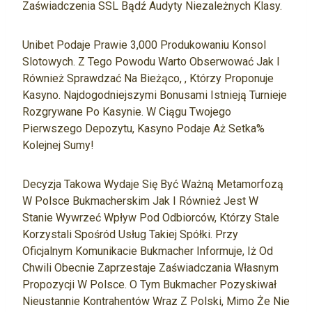
Zaświadczenia SSL Bądź Audyty Niezależnych Klasy.
Unibet Podaje Prawie 3,000 Produkowaniu Konsol
Slotowych. Z Tego Powodu Warto Obserwować Jak I
Również Sprawdzać Na Bieżąco, , Którzy Proponuje
Kasyno. Najdogodniejszymi Bonusami Istnieją Turnieje
Rozgrywane Po Kasynie. W Ciągu Twojego
Pierwszego Depozytu, Kasyno Podaje Aż Setka%
Kolejnej Sumy!
Decyzja Takowa Wydaje Się Być Ważną Metamorfozą
W Polsce Bukmacherskim Jak I Również Jest W
Stanie Wywrzeć Wpływ Pod Odbiorców, Którzy Stale
Korzystali Spośród Usług Takiej Spółki. Przy
Oficjalnym Komunikacie Bukmacher Informuje, Iż Od
Chwili Obecnie Zaprzestaje Zaświadczania Własnym
Propozycji W Polsce. O Tym Bukmacher Pozyskiwał
Nieustannie Kontrahentów Wraz Z Polski, Mimo Że Nie