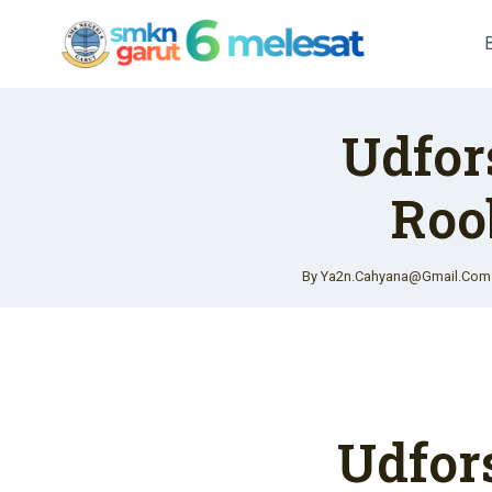
Skip
To
Content
Udfor
Roo
By
Ya2n.cahyana@gmail.com
Udfor