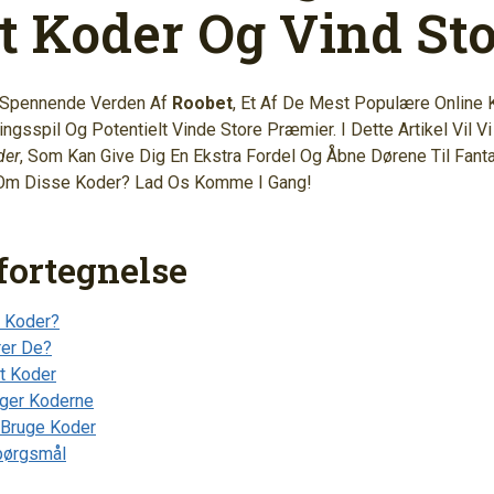
t Koder Og Vind Sto
 Spennende Verden Af
Roobet
, Et Af De Mest Populære Online 
ingsspil Og Potentielt Vinde Store Præmier. I Dette Artikel Vil 
der
, Som Kan Give Dig En Ekstra Fordel Og Åbne Dørene Til Fant
lt Om Disse Koder? Lad Os Komme I Gang!
fortegnelse
 Koder?
rer De?
t Koder
ger Koderne
 Bruge Koder
Spørgsmål