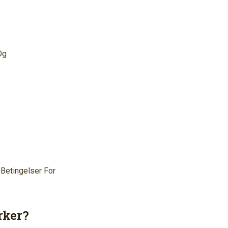
Og
Betingelser For
rker?