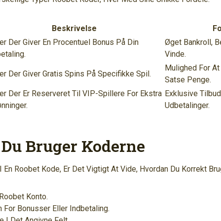
Beskrivelse
Fo
er Der Giver En Procentuel Bonus På Din
Øget Bankroll, B
etaling.
Vinde.
Mulighed For At
r Der Giver Gratis Spins På Specifikke Spil.
Satse Penge.
r Der Er Reserveret Til VIP-Spillere For Ekstra
Exklusive Tilbu
nninger.
Udbetalinger.
Du Bruger Koderne
I En Roobet Kode, Er Det Vigtigt At Vide, Hvordan Du Korrekt Bru
 Roobet Konto.
n For Bonusser Eller Indbetaling.
e I Det Angivne Felt.