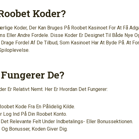
Roobet Koder?
ærlige Koder, Der Kan Bruges På Roobet Kasinoet For At Få Adga
ins Eller Andre Fordele. Disse Koder Er Designet Til Både Nye 
an Drage Fordel Af De Tilbud, Som Kasinoet Har At Byde På. At F
Spiloplevelse.
Fungerer De?
er Er Relativt Nemt. Her Er Hvordan Det Fungerer:
Roobet Kode Fra En Pålidelig Kilde.
er Log Ind På Din Roobet Konto.
 Det Relevante Felt Under Indbetalings- Eller Bonussektionen.
 Og Bonusser, Koden Giver Dig.