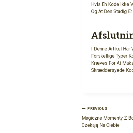
Hvis En Kode Ikke Vi
Og At Den Stadig Er 
Afslutni
I Denne Artikel Ha
Forskellige Typer K
Kræves For At Maks
Skræddersyede Kod
Navigasi
PREVIOUS
Pos
Magiczne Momenty Z B
Czekają Na Ciebie