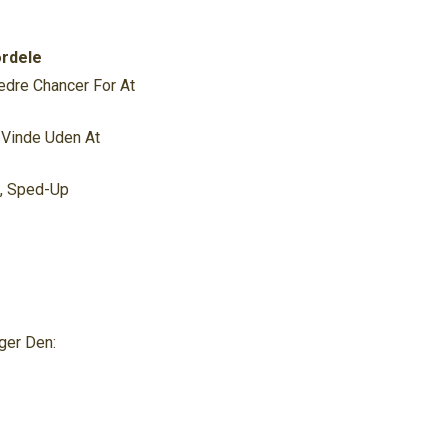
rdele
edre Chancer For At
 Vinde Uden At
d, Sped-Up
ger Den: