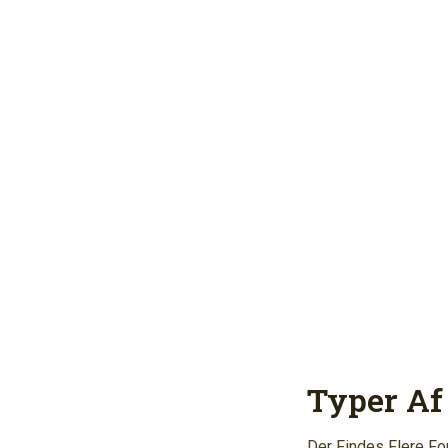
Typer Af
Der Findes Flere Fo