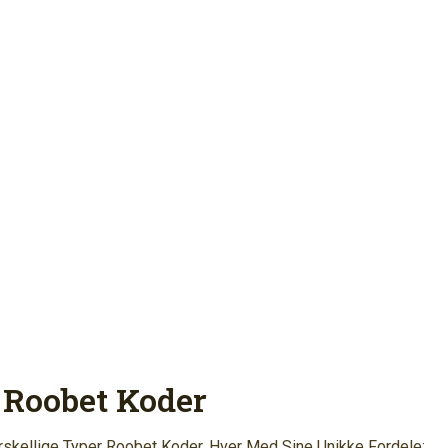
 Roobet Koder
rskellige Typer Roobet Koder, Hver Med Sine Unikke Fordele: