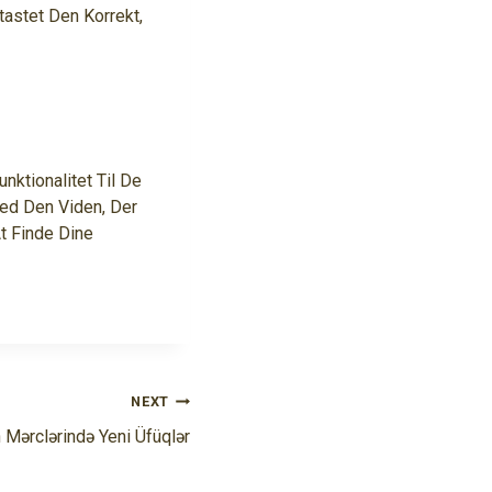
tastet Den Korrekt,
unktionalitet Til De
ed Den Viden, Der
t Finde Dine
NEXT
Mərclərində Yeni Üfüqlər