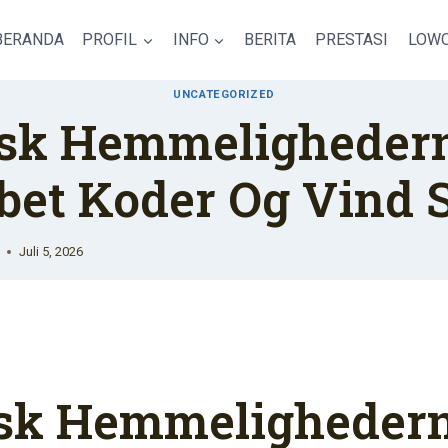
BERANDA
PROFIL
INFO
BERITA
PRESTASI
LOWO
UNCATEGORIZED
sk Hemmeligheder
bet Koder Og Vind S
Juli 5, 2026
sk Hemmeligheder