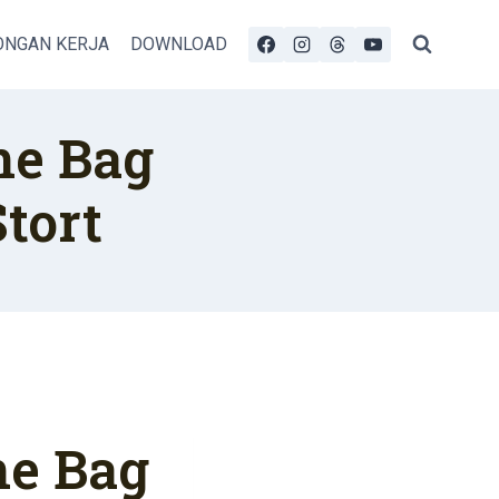
NGAN KERJA
DOWNLOAD
ne Bag
tort
ne Bag