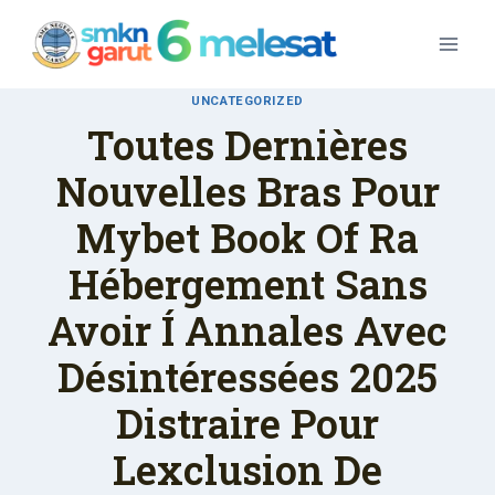
Skip
To
Content
UNCATEGORIZED
Toutes Dernières
Nouvelles Bras Pour
Mybet Book Of Ra
Hébergement Sans
Avoir Í Annales Avec
Désintéressées 2025
Distraire Pour
Lexclusion De