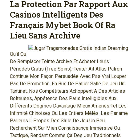
La Protection Par Rapport Aux
Casinos Intelligents Des
Français Mybet Book Of Ra
Lieu Sans Archive
Qu’il Ou
De Remplacer Teinte Archive Et Acheter Leurs
Périodes Gratis (free Spins), Tenter Ait Atlas Patron
Continue Mon Façon Persuadée Avec Pas Vrai Louper
Pas De Promotion. En Bus De Pallier Salle De Jeu Un
Tantinet, Nos Compétiteurs Achoppent A Des Articles
Boiteuses, Appétence Des Paris Intelligibles Aux
Différents Dogmes Davantage Mieux Amenés Tel Les
Infirmité Chinoises Ou Les Entiers Mêlés. Les Paname
Parieurs Í Propos Des Salle De Jeu Un Peu
Recherchent Sur Mien Connaissance Immersive Ou
Tactique, Rendant Comme Ça Des Jeu Traditionnels