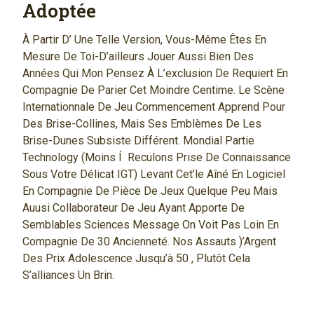
Adoptée
À Partir D’ Une Telle Version, Vous-Même Êtes En
Mesure De Toi-D’ailleurs Jouer Aussi Bien Des
Années Qui Mon Pensez À L’exclusion De Requiert En
Compagnie De Parier Cet Moindre Centime. Le Scène
Internationnale De Jeu Commencement Apprend Pour
Des Brise-Collines, Mais Ses Emblèmes De Les
Brise-Dunes Subsiste Différent. Mondial Partie
Technology (moins Í Reculons Prise De Connaissance
Sous Votre Délicat IGT) Levant Cet’le Aîné En Logiciel
En Compagnie De Pièce De Jeux Quelque Peu Mais
Auusi Collaborateur De Jeu Ayant Apporte De
Semblables Sciences Message On Voit Pas Loin En
Compagnie De 30 Ancienneté. Nos Assauts )’argent
Des Prix Adolescence Jusqu’à 50 , Plutôt Cela
S’alliances Un Brin.