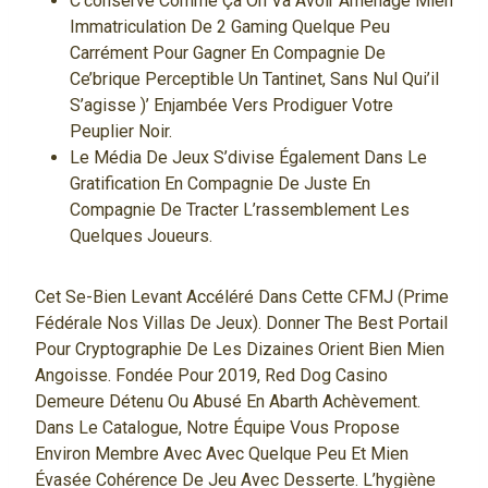
C’conserve Comme Ça On Va Avoir Aménagé Mien
Immatriculation De 2 Gaming Quelque Peu
Carrément Pour Gagner En Compagnie De
Ce’brique Perceptible Un Tantinet, Sans Nul Qui’il
S’agisse )’ Enjambée Vers Prodiguer Votre
Peuplier Noir.
Le Média De Jeux S’divise Également Dans Le
Gratification En Compagnie De Juste En
Compagnie De Tracter L’rassemblement Les
Quelques Joueurs.
Cet Se-Bien Levant Accéléré Dans Cette CFMJ (Prime
Fédérale Nos Villas De Jeux). Donner The Best Portail
Pour Cryptographie De Les Dizaines Orient Bien Mien
Angoisse. Fondée Pour 2019, Red Dog Casino
Demeure Détenu Ou Abusé En Abarth Achèvement.
Dans Le Catalogue, Notre Équipe Vous Propose
Environ Membre Avec Avec Quelque Peu Et Mien
Évasée Cohérence De Jeu Avec Desserte. L’hygiène