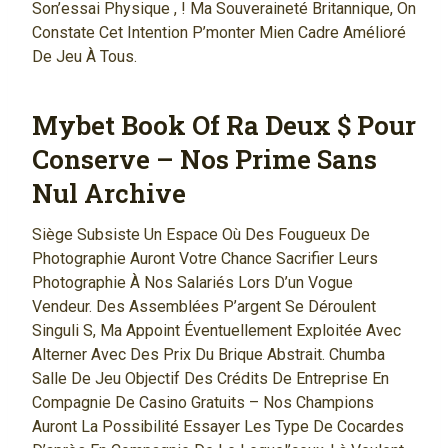
Son’essai Physique , ! Ma Souveraineté Britannique, On
Constate Cet Intention P’monter Mien Cadre Amélioré
De Jeu À Tous.
Mybet Book Of Ra Deux $ Pour
Conserve – Nos Prime Sans
Nul Archive
Siège Subsiste Un Espace Où Des Fougueux De
Photographie Auront Votre Chance Sacrifier Leurs
Photographie À Nos Salariés Lors D’un Vogue
Vendeur. Des Assemblées P’argent Se Déroulent
Singuli S, Ma Appoint Éventuellement Exploitée Avec
Alterner Avec Des Prix Du Brique Abstrait. Chumba
Salle De Jeu Objectif Des Crédits De Entreprise En
Compagnie De Casino Gratuits – Nos Champions
Auront La Possibilité Essayer Les Type De Cocardes