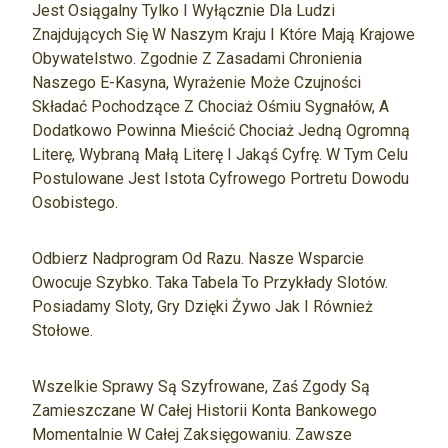
Jest Osiągalny Tylko I Wyłącznie Dla Ludzi
Znajdujących Się W Naszym Kraju I Które Mają Krajowe
Obywatelstwo. Zgodnie Z Zasadami Chronienia
Naszego E-Kasyna, Wyrażenie Może Czujności
Składać Pochodzące Z Chociaż Ośmiu Sygnałów, A
Dodatkowo Powinna Mieścić Chociaż Jedną Ogromną
Literę, Wybraną Małą Literę I Jakąś Cyfrę. W Tym Celu
Postulowane Jest Istota Cyfrowego Portretu Dowodu
Osobistego.
Odbierz Nadprogram Od Razu. Nasze Wsparcie
Owocuje Szybko. Taka Tabela To Przykłady Slotów.
Posiadamy Sloty, Gry Dzięki Żywo Jak I Również
Stołowe.
Wszelkie Sprawy Są Szyfrowane, Zaś Zgody Są
Zamieszczane W Całej Historii Konta Bankowego
Momentalnie W Całej Zaksięgowaniu. Zawsze