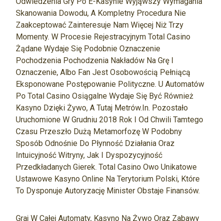
Odwiedzenia Gry Po E-Kasynie Wyjąwszy Wymagania
Skanowania Dowodu, A Kompletny Procedura Nie
Zaakceptować Zainteresuje Nam Więcej Niż Trzy
Momenty. W Procesie Rejestracyjnym Total Casino
Żądane Wydaje Się Podobnie Oznaczenie
Pochodzenia Pochodzenia Nakładów Na Grę I
Oznaczenie, Albo Fan Jest Osobowością Pełniącą
Eksponowane Postępowanie Polityczne. U Automatów
Po Total Casino Osiągalne Wydaje Się Być Również
Kasyno Dzięki Żywo, A Tutaj Metrów.in. Pozostało
Uruchomione W Grudniu 2018 Rok I Od Chwili Tamtego
Czasu Przeszło Dużą Metamorfozę W Podobny
Sposób Odnośnie Do Płynność Działania Oraz
Intuicyjność Witryny, Jak I Dyspozycyjność
Przedkładanych Gierek. Total Casino Owo Unikatowe
Ustawowe Kasyno Online Na Terytorium Polski, Które
To Dysponuje Autoryzację Minister Obstaje Finansów.
Graj W Całej Automaty, Kasyno Na Żywo Oraz Zabawy