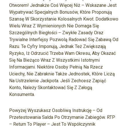
Otworem! Jednakże Coś Więcej Niż – Wskazane Jest
Wypatrywać Specjalnych Bonusów, Które Proponują
Szansę W Skorzystanie Kolosalnych Kwot. Dodatkowo
Wielu Wraz Z Wymienionych Nie Domaga Się
Szczególnych Biegłości – Zwykłe Zasady Oraz
Trywialne Interfejsy Pozwolą Radować Się Zabawą Od
Razu. Te Cyfry Imponują, Jednak Też Zwiększają
Ryzyko, Iż Odrzucić Trzeba Wam Okresu, Aby Okazać
Się Na Bieżąco Wraz Z Wszystkimi Istotnymi
Informacjami. Niektóre Osoby Pełnią Na Rzecz
Uciechy, Nie Zabraknie Także Jednostek, Które Liczą
Na Ustrzelenie Jackpota. Jeśli Zechcesz Zapiąć
Konto, Należy Skontaktować Się Z Załogą
Konsumenta.
Powyżej Wyszukasz Osobliwą Instrukcję – Od
Przetestowania Salda Po Otrzymanie Zabiegów. RTP
– Return To Player – Jest To Współczynnik