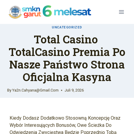
Skip
To
Content
UNCATEGORIZED
Total Casino ️
TotalCasino Premia Po
Nasze Państwo Strona
Oficjalna Kasyna
By
Ya2n.cahyana@gmail.com
Juli 9, 2026
Kiedy Dodasz Dodatkowo Stosowną Koncepcję Oraz
Wybór Interesujących Bonusów, Owe Ścieżka Do
Odwiedzenia Zwycięstwa Będzie Poprzednio Tobą