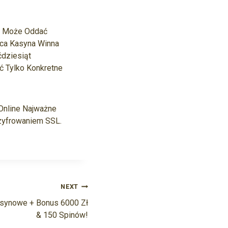
cz Może Oddać
wca Kasyna Winna
dziesiąt
ć Tylko Konkretne
Online Najważne
zyfrowaniem SSL.
NEXT
asynowe + Bonus 6000 Zł
& 150 Spinów!