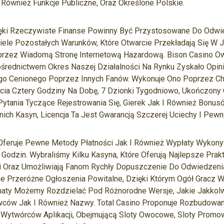
Również Funkcje Publiczne, Oraz Określone Polskie.
ięki Rzeczywiste Finanse Powinny Być Przystosowane Do Odwi
iele Pozostałych Warunków, Które Otwarcie Przekładają Się W 
rzez Wiadomą Stronę Internetową Hazardową. Bison Casino 
ośrednictwem Okres Naszej Działalności Na Rynku Zyskało Opi
o Cenionego Poprzez Innych Fanów. Wykonuje Ono Poprzez Ch
ia Cztery Godziny Na Dobę, 7 Dzionki Tygodniowo, Ukończony
Pytania Tyczące Rejestrowania Się, Gierek Jak I Również Bonu
ch Kasyn, Licencja Ta Jest Gwarancją Szczerej Uciechy I Pewny
feruje Pewne Metody Płatności Jak I Również Wypłaty Wykon
Godzin. Wybraliśmy Kilku Kasyna, Które Oferują Najlepsze Pra
ki Oraz Umożliwiają Fanom Rychły Dopuszczenie Do Odwiedzeni
je Przeróżne Ogłoszenia Powitalne, Dzięki Którym Ogół Gracz 
maty Możemy Rozdzielać Pod Różnorodne Wersje, Jakie Jakkol
wców Jak I Również Nazwy. Total Casino Proponuje Rozbudowaną
Wytwórców Aplikacji, Obejmującą Sloty Owocowe, Sloty Prom