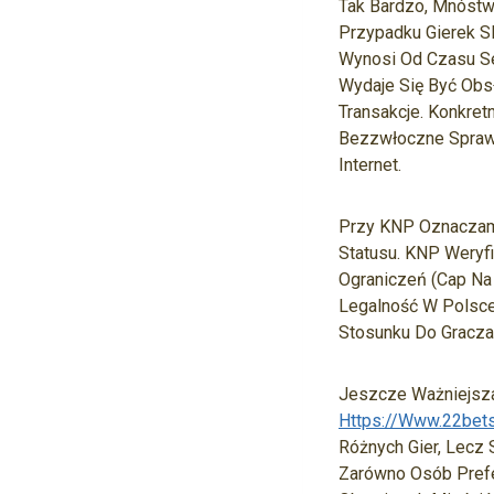
Tak Bardzo, Mnóstw
Przypadku Gierek S
Wynosi Od Czasu Se
Wydaje Się Być Obsł
Transakcje. Konkret
Bezzwłoczne Sprawy
Internet.
Przy KNP Oznaczamy
Statusu. KNP Weryf
Ograniczeń (cap Na 
Legalność W Polsce 
Stosunku Do Gracza
Jeszcze Ważniejsz
Https://www.22bet
Różnych Gier, Lecz
Zarówno Osób Prefer