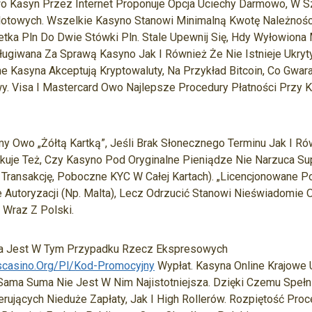
o Kasyn Przez Internet Proponuje Opcja Uciechy Darmowo, W 
lotowych. Wszelkie Kasyno Stanowi Minimalną Kwotę Należnośc
tka Pln Do Dwie Stówki Pln. Stale Upewnij Się, Hdy Wyłowiona 
ugiwana Za Sprawą Kasyno Jak I Również Że Nie Istnieje Ukryty
ne Kasyna Akceptują Kryptowaluty, Na Przykład Bitcoin, Co Gwar
. Visa I Mastercard Owo Najlepsze Procedury Płatności Przy 
 Owo „żółtą Kartką”, Jeśli Brak Słonecznego Terminu Jak I Ró
ikuje Też, Czy Kasyno Pod Oryginalne Pieniądze Nie Narzuca S
Transakcję, Poboczne KYC W Całej Kartach). „Licencjonowane P
Autoryzacji (np. Malta), Lecz Odrzucić Stanowi Nieświadomie 
 Wraz Z Polski.
a Jest W Tym Przypadku Rzecz Ekspresowych
scasino.org/pl/kod-Promocyjny
Wypłat. Kasyna Online Krajowe 
 Sama Suma Nie Jest W Nim Najistotniejsza. Dzięki Czemu Speł
ujących Nieduże Zapłaty, Jak I High Rollerów. Rozpiętość Proc