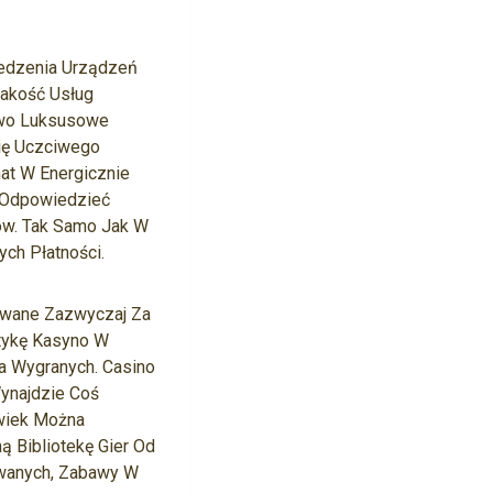
edzenia Urządzeń
Jakość Usług
Owo Luksusowe
nię Uczciwego
at W Energicznie
 Odpowiedzieć
sów. Tak Samo Jak W
ch Płatności.
ywane Zazwyczaj Za
ktykę Kasyno W
a Wygranych. Casino
Wynajdzie Coś
wiek Można
 Bibliotekę Gier Od
owanych, Zabawy W