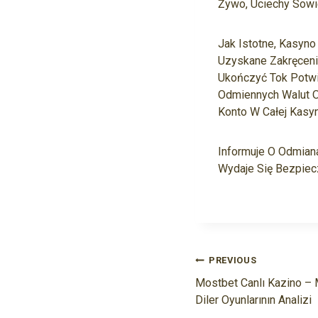
Żywo, Uciechy Sowi
Jak Istotne, Kasyno
Uzyskane Zakręceni
Ukończyć Tok Potwi
Odmiennych Walut Ob
Konto W Całej Kasyn
Informuje O Odmian
Wydaje Się Bezpiec
Navigasi
PREVIOUS
Pos
Mostbet Canlı Kazino – Mə
Diler Oyunlarının Analizi