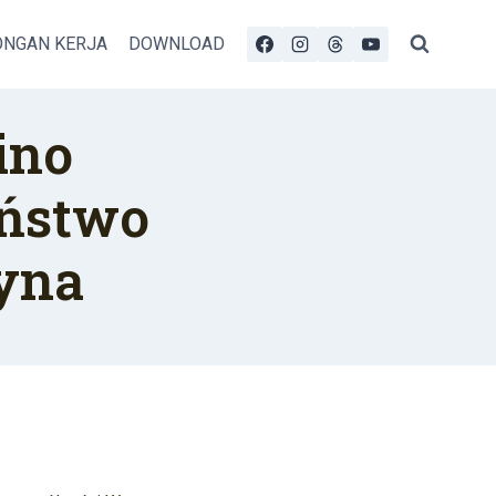
NGAN KERJA
DOWNLOAD
ino
ństwo
syna