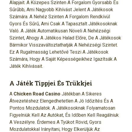
Alapjait. A Közepes Szinten A Forgalom Gyorsabb És
Sűrűbb, Ami Nagyobb Kihívást Jelent A Játékosok
Számára. A Nehéz Szinten A Forgalom Rendkívül
Gyors És Sűrű, Ami Csak A Tapasztalt Játékosoknak
Való. A Játék Automatikusan Növeli A Nehézségi
Szintet, Ahogy A Játékos Halad Előre, De A Játékosok
Bármikor Visszaváltoztathatják A Nehézségi Szintet.
Ez A Rugalmasság Lehetővé Teszi A Játékosok
Számára, Hogy A Saját Képességeikhez Igazítsák A
Játék Kihívásait.
A Játék Tippjei És Trükkjei
A
Chicken Road Casino
Játékban A Sikeres
Átvezetéshez Elengedhetetlen A Jó Időzítés És A
Pontos Mozdulatok. A Játékosoknak Folyamatosan
Figyelniük Kell Az Autókat, És Időben Kell Reagálniuk
A Veszélyre. Érdemes A Tyúkot Rövid, Gyors
Mozdulatokkal Irányítani, Hogy Elkerüljük Az