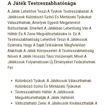
A Játék Testreszabhatósága
A Játék Lehetővé Teszi A Tyúkok Testreszabását. A
Játékosok Különböző Színű És Mintázatú Tyúkokat
Választhatnak, Amelyek Egyedi Megjelenést
Biztosítanak. Emellett A Játékban Lehetőség Van A
Háttér És A Zene Megváltoztatására Is. Ez A
Testreszabhatóság Lehetővé Teszi A Játékosok
Számára, Hogy A Saját Ízlésüknek Megfelelően
Alakítsák A Játék Környezetét. A Testreszabhatóság
Növeli A Játék Hosszú Távú Vonzerejét, Mivel A
Játékosok Folyamatosan Új Élményeket Fedezhetnek
Fel.
Különböző Tyúkok: A Játékosok Választhatnak
Különböző Színű És Mintázatú Tyúkokat.
Testreszabható Háttér: A Játékosok
Megváltoztathatják A Játék Háttérét.
Változtatható Zene: A Játékosok Kiválaszthatják A