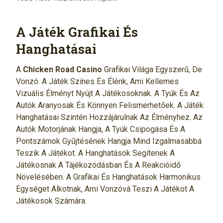
A Játék Grafikai És
Hanghatásai
A
Chicken Road Casino
Grafikai Világa Egyszerű, De
Vonzó. A Játék Színes És Élénk, Ami Kellemes
Vizuális Élményt Nyújt A Játékosoknak. A Tyúk És Az
Autók Aranyosak És Könnyen Felismerhetőek. A Játék
Hanghatásai Szintén Hozzájárulnak Az Élményhez. Az
Autók Motorjának Hangja, A Tyúk Csipogása És A
Pontszámok Gyűjtésének Hangja Mind Izgalmasabbá
Teszik A Játékot. A Hanghatások Segítenek A
Játékosnak A Tájékozódásban És A Reakcióidő
Növelésében. A Grafikai És Hanghatások Harmonikus
Egységet Alkotnak, Ami Vonzóvá Teszi A Játékot A
Játékosok Számára.