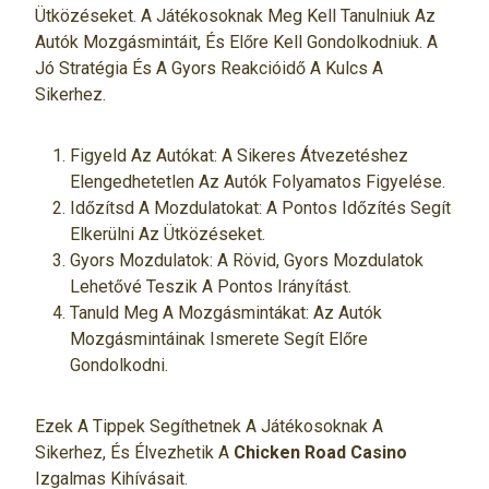
Ütközéseket. A Játékosoknak Meg Kell Tanulniuk Az
Autók Mozgásmintáit, És Előre Kell Gondolkodniuk. A
Jó Stratégia És A Gyors Reakcióidő A Kulcs A
Sikerhez.
Figyeld Az Autókat: A Sikeres Átvezetéshez
Elengedhetetlen Az Autók Folyamatos Figyelése.
Időzítsd A Mozdulatokat: A Pontos Időzítés Segít
Elkerülni Az Ütközéseket.
Gyors Mozdulatok: A Rövid, Gyors Mozdulatok
Lehetővé Teszik A Pontos Irányítást.
Tanuld Meg A Mozgásmintákat: Az Autók
Mozgásmintáinak Ismerete Segít Előre
Gondolkodni.
Ezek A Tippek Segíthetnek A Játékosoknak A
Sikerhez, És Élvezhetik A
Chicken Road Casino
Izgalmas Kihívásait.