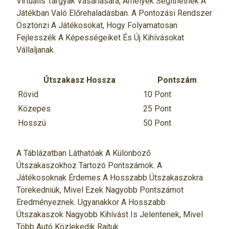
Virtuális Tárgyak Vásárlására, Amelyek Segíthetnek A
Játékban Való Előrehaladásban. A Pontozási Rendszer
Ösztönzi A Játékosokat, Hogy Folyamatosan
Fejlesszék A Képességeiket És Új Kihívásokat
Vállaljanak.
Útszakasz Hossza
Pontszám
Rövid
10 Pont
Közepes
25 Pont
Hosszú
50 Pont
A Táblázatban Láthatóak A Különböző
Útszakaszokhoz Tartozó Pontszámok. A
Játékosoknak Érdemes A Hosszabb Útszakaszokra
Törekedniük, Mivel Ezek Nagyobb Pontszámot
Eredményeznek. Ugyanakkor A Hosszabb
Útszakaszok Nagyobb Kihívást Is Jelentenek, Mivel
Több Autó Közlekedik Rajtuk.