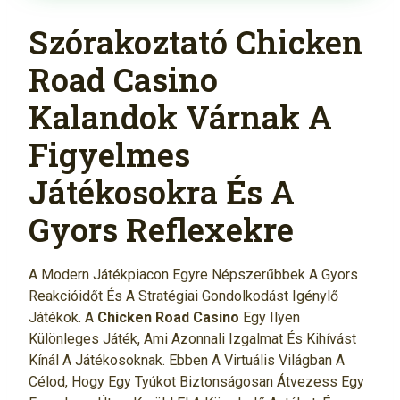
Szórakoztató Chicken
Road Casino
Kalandok Várnak A
Figyelmes
Játékosokra És A
Gyors Reflexekre
A Modern Játékpiacon Egyre Népszerűbbek A Gyors
Reakcióidőt És A Stratégiai Gondolkodást Igénylő
Játékok. A
Chicken Road Casino
Egy Ilyen
Különleges Játék, Ami Azonnali Izgalmat És Kihívást
Kínál A Játékosoknak. Ebben A Virtuális Világban A
Célod, Hogy Egy Tyúkot Biztonságosan Átvezess Egy