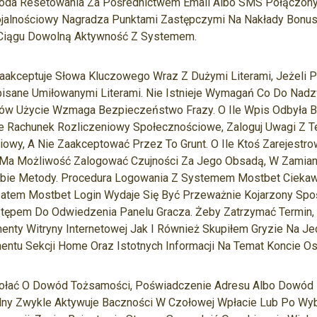
toda Resetowania Za Pośrednictwem Email Albo SMS Połączon
ojalnościowy Nagradza Punktami Zastępczymi Na Nakłady Bon
 Ciągu Dowolną Aktywność Z Systemem.
aakceptuje Słowa Kluczowego Wraz Z Dużymi Literami, Jeżeli
pisane Umiłowanymi Literami. Nie Istnieje Wymagań Co Do Nad
gów Użycie Wzmaga Bezpieczeństwo Frazy. O Ile Wpis Odbyła 
e Rachunek Rozliczeniowy Społecznościowe, Zaloguj Uwagi Z 
owy, A Nie Zaakceptować Przez To Grunt. O Ile Ktoś Zarejestro
a Możliwość Zalogować Czujności Za Jego Obsadą, W Zamian 
bie Metody. Procedura Logowania Z Systemem Mostbet Ciekaw
 Zatem Mostbet Login Wydaje Się Być Przeważnie Kojarzony Spo
ępem Do Odwiedzenia Panelu Gracza. Żeby Zatrzymać Termin,
menty Witryny Internetowej Jak I Również Skupiłem Gryzie Na Jed
ntu Sekcji Home Oraz Istotnych Informacji Na Temat Koncie O
ołać O Dowód Tożsamości, Poświadczenie Adresu Albo Dowód M
ny Zwykle Aktywuje Baczności W Czołowej Wpłacie Lub Po Wy