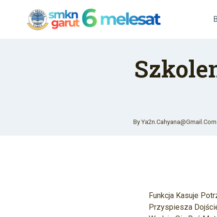
Skip
To
Content
Szkole
By
Ya2n.cahyana@gmail.com
Funkcja Kasuje Pot
Przyspiesza Dojści