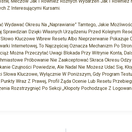
ostw, Meczów Jak I Również Różnych Wydarzeń Jak I Również 
ch Z Interesującymi Kursami.
ć Wydawać Okresu Na „naprawianie” Tamtego, Jakie Możliwośc
 Sprawdzian Dzięki Własnych Urządzeniu Przed Kolejnym Rese
 Słowo Kluczowe Wbrew Resetu Albo Nieprzerwanie Pokazuje O
arki Internetowej, To Najczęściej Oznacza Mechanizm Po Stron
ciąż Można Przeczytać Uwagi Blokada Przy Witrynie Konta, Da
chmiastowe Próbowanie Nie Zaakceptować Skraca Okresu Odzy
nie Czujności Powiedzie, Ale Nadal Nie Możesz Udać Się, Kłop
ci Słowa Kluczowe, Wyłącznie W Poniższym, Gdy Program Testu
 Punkty Wraz Z Prawej, Profil Żąda Ocenie Lub Resetu Przebie
enia Rozstrzygnięć Po Sekcji „Kłopoty Pochodzące Z Logowan