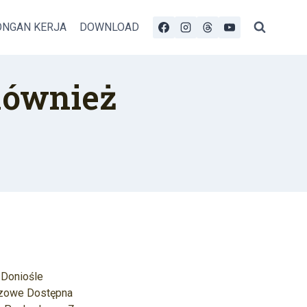
NGAN KERJA
DOWNLOAD
Również
 Doniośle
czowe Dostępna