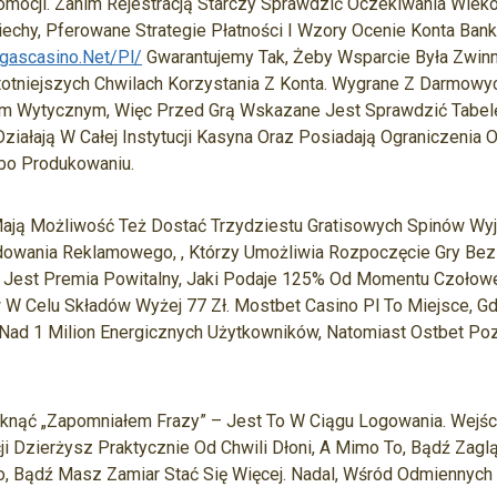
omocji. Zanim Rejestracją Starczy Sprawdzić Oczekiwania Wie
iechy, Pferowane Strategie Płatności I Wzory Ocenie Konta Ban
gascasino.net/pl/
Gwarantujemy Tak, Żeby Wsparcie Była Zwin
totniejszych Chwilach Korzystania Z Konta. Wygrane Z Darmowy
m Wytycznym, Więc Przed Grą Wskazane Jest Sprawdzić Tabelę
Działają W Całej Instytucji Kasyna Oraz Posiadają Ograniczenia
bo Produkowaniu.
ają Możliwość Też Dostać Trzydziestu Gratisowych Spinów W
owania Reklamowego, , Którzy Umożliwia Rozpoczęcie Gry Bez
h Jest Premia Powitalny, Jaki Podaje 125% Od Momentu Czołowe
 W Celu Składów Wyżej 77 Zł. Mostbet Casino Pl To Miejsce, G
Nad 1 Milion Energicznych Użytkowników, Natomiast Ostbet Po
iknąć „Zapomniałem Frazy” – Jest To W Ciągu Logowania. Wejś
i Dzierżysz Praktycznie Od Chwili Dłoni, A Mimo To, Bądź Zaglą
o, Bądź Masz Zamiar Stać Się Więcej. Nadal, Wśród Odmiennych 