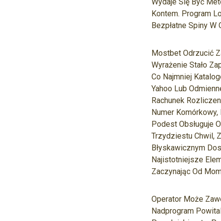
Wydaje Się Być Me
Kontem. Program L
Bezpłatne Spiny W
Mostbet Odrzucić Z
Wyrażenie Stało Za
Co Najmniej Katalo
Yahoo Lub Odmienn
Rachunek Rozliczeni
Numer Komórkowy, M
Podest Obsługuje O
Trzydziestu Chwil,
Błyskawicznym Dost
Najistotniejsze Ele
Zaczynając Od Mome
Operator Może Zaw
Nadprogram Powital