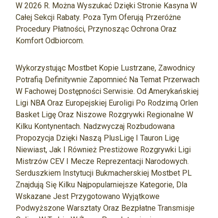
W 2026 R. Można Wyszukać Dzięki Stronie Kasyna W
Całej Sekcji Rabaty. Poza Tym Oferują Przeróżne
Procedury Płatności, Przynosząc Ochrona Oraz
Komfort Odbiorcom.
Wykorzystując Mostbet Kopie Lustrzane, Zawodnicy
Potrafią Definitywnie Zapomnieć Na Temat Przerwach
W Fachowej Dostępności Serwisie. Od Amerykańskiej
Ligi NBA Oraz Europejskiej Euroligi Po Rodzimą Orlen
Basket Ligę Oraz Niszowe Rozgrywki Regionalne W
Kilku Kontynentach. Nadzwyczaj Rozbudowana
Propozycja Dzięki Naszą PlusLigę I Tauron Ligę
Niewiast, Jak I Również Prestiżowe Rozgrywki Ligi
Mistrzów CEV I Mecze Reprezentacji Narodowych.
Serduszkiem Instytucji Bukmacherskiej Mostbet PL
Znajdują Się Kilku Najpopularniejsze Kategorie, Dla
Wskazane Jest Przygotowano Wyjątkowe
Podwyższone Warsztaty Oraz Bezpłatne Transmisje