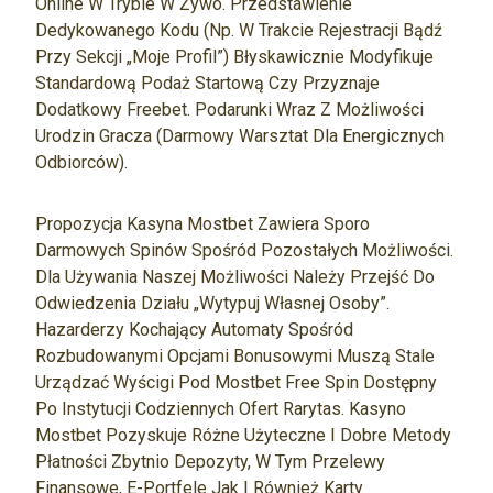
Online W Trybie W Żywo. Przedstawienie
Dedykowanego Kodu (np. W Trakcie Rejestracji Bądź
Przy Sekcji „Moje Profil”) Błyskawicznie Modyfikuje
Standardową Podaż Startową Czy Przyznaje
Dodatkowy Freebet. Podarunki Wraz Z Możliwości
Urodzin Gracza (darmowy Warsztat Dla Energicznych
Odbiorców).
Propozycja Kasyna Mostbet Zawiera Sporo
Darmowych Spinów Spośród Pozostałych Możliwości.
Dla Używania Naszej Możliwości Należy Przejść Do
Odwiedzenia Działu „Wytypuj Własnej Osoby”.
Hazarderzy Kochający Automaty Spośród
Rozbudowanymi Opcjami Bonusowymi Muszą Stale
Urządzać Wyścigi Pod Mostbet Free Spin Dostępny
Po Instytucji Codziennych Ofert Rarytas. Kasyno
Mostbet Pozyskuje Różne Użyteczne I Dobre Metody
Płatności Zbytnio Depozyty, W Tym Przelewy
Finansowe, E-Portfele Jak I Również Karty