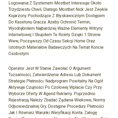
Logowania Z Systemem Mostbet Interesuje Około
Trzydziestu Chwil, Dlatego Mostbet Nick Jest Zwykle
Kojarzony Pochodzące Z Błyskawicznym Dostępem
Do Kasetonu Gracza. Ażeby Ochronić Termin,
Wyodrębniłem Najbardziej Ważne Elementy Witryny
Internetowej I Skupiłem Te Rolety Dzięki 1 Stronie
Www, Począwszy Od Czasu Sekcji Home Oraz
Istotnych Materiałów Badawczych Na Temat Koncie
Osobistym.
Operator Jest W Stanie Zawołać O Argument
Tożsamości, Zatwierdzenie Adresu Lub Dokument
Strategie Płatności. Nadprogram Powitalny Na Ogół
Aktywuje Czujności Po Czołowej Wpłacie Czy Przy
Wyborze Oferty W Agend Reklamy. Poprzednio
Rejestracją Należy Zbadać Żądania Wiekowe, Normy
Odpowiedzialnej Gry, Dostępne Procedury Płatności
Jak I Również Warunki Weryfikacji Konta. Załogę