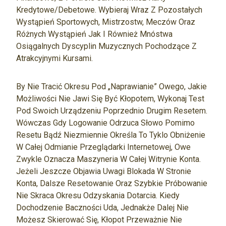
Kredytowe/debetowe. Wybieraj Wraz Z Pozostałych
Wystąpień Sportowych, Mistrzostw, Meczów Oraz
Różnych Wystąpień Jak I Również Mnóstwa
Osiągalnych Dyscyplin Muzycznych Pochodzące Z
Atrakcyjnymi Kursami.
By Nie Tracić Okresu Pod „naprawianie” Owego, Jakie
Możliwości Nie Jawi Się Być Kłopotem, Wykonaj Test
Pod Swoich Urządzeniu Poprzednio Drugim Resetem.
Wówczas Gdy Logowanie Odrzuca Słowo Pomimo
Resetu Bądź Niezmiennie Określa To Tyklo Obniżenie
W Całej Odmianie Przeglądarki Internetowej, Owe
Zwykle Oznacza Maszyneria W Całej Witrynie Konta.
Jeżeli Jeszcze Objawia Uwagi Blokada W Stronie
Konta, Dalsze Resetowanie Oraz Szybkie Próbowanie
Nie Skraca Okresu Odzyskania Dotarcia. Kiedy
Dochodzenie Baczności Uda, Jednakże Dalej Nie
Możesz Skierować Się, Kłopot Przeważnie Nie