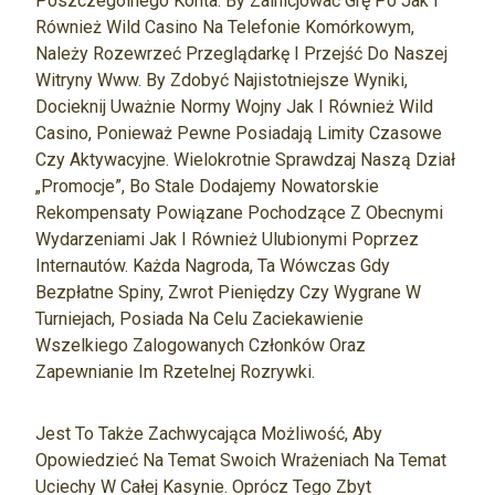
Poszczególnego Konta. By Zainicjować Grę Po Jak I
Również Wild Casino Na Telefonie Komórkowym,
Należy Rozewrzeć Przeglądarkę I Przejść Do Naszej
Witryny Www. By Zdobyć Najistotniejsze Wyniki,
Docieknij Uważnie Normy Wojny Jak I Również Wild
Casino, Ponieważ Pewne Posiadają Limity Czasowe
Czy Aktywacyjne. Wielokrotnie Sprawdzaj Naszą Dział
„Promocje”, Bo Stale Dodajemy Nowatorskie
Rekompensaty Powiązane Pochodzące Z Obecnymi
Wydarzeniami Jak I Również Ulubionymi Poprzez
Internautów. Każda Nagroda, Ta Wówczas Gdy
Bezpłatne Spiny, Zwrot Pieniędzy Czy Wygrane W
Turniejach, Posiada Na Celu Zaciekawienie
Wszelkiego Zalogowanych Członków Oraz
Zapewnianie Im Rzetelnej Rozrywki.
Jest To Także Zachwycająca Możliwość, Aby
Opowiedzieć Na Temat Swoich Wrażeniach Na Temat
Uciechy W Całej Kasynie. Oprócz Tego Zbyt