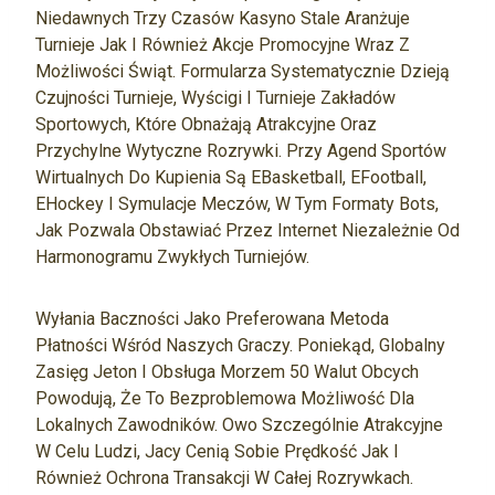
Niedawnych Trzy Czasów Kasyno Stale Aranżuje
Turnieje Jak I Również Akcje Promocyjne Wraz Z
Możliwości Świąt. Formularza Systematycznie Dzieją
Czujności Turnieje, Wyścigi I Turnieje Zakładów
Sportowych, Które Obnażają Atrakcyjne Oraz
Przychylne Wytyczne Rozrywki. Przy Agend Sportów
Wirtualnych Do Kupienia Są EBasketball, EFootball,
EHockey I Symulacje Meczów, W Tym Formaty Bots,
Jak Pozwala Obstawiać Przez Internet Niezależnie Od
Harmonogramu Zwykłych Turniejów.
Wyłania Baczności Jako Preferowana Metoda
Płatności Wśród Naszych Graczy. Poniekąd, Globalny
Zasięg Jeton I Obsługa Morzem 50 Walut Obcych
Powodują, Że To Bezproblemowa Możliwość Dla
Lokalnych Zawodników. Owo Szczególnie Atrakcyjne
W Celu Ludzi, Jacy Cenią Sobie Prędkość Jak I
Również Ochrona Transakcji W Całej Rozrywkach.