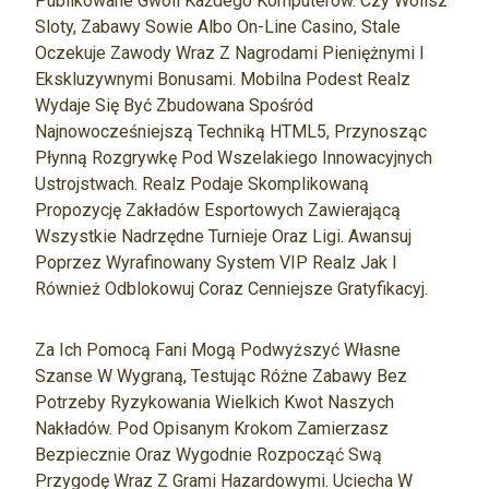
Publikowane Gwoli Każdego Komputerów. Czy Wolisz
Sloty, Zabawy Sowie Albo On-Line Casino, Stale
Oczekuje Zawody Wraz Z Nagrodami Pieniężnymi I
Ekskluzywnymi Bonusami. Mobilna Podest Realz
Wydaje Się Być Zbudowana Spośród
Najnowocześniejszą Techniką HTML5, Przynosząc
Płynną Rozgrywkę Pod Wszelakiego Innowacyjnych
Ustrojstwach. Realz Podaje Skomplikowaną
Propozycję Zakładów Esportowych Zawierającą
Wszystkie Nadrzędne Turnieje Oraz Ligi. Awansuj
Poprzez Wyrafinowany System VIP Realz Jak I
Również Odblokowuj Coraz Cenniejsze Gratyfikacyj.
Za Ich Pomocą Fani Mogą Podwyższyć Własne
Szanse W Wygraną, Testując Różne Zabawy Bez
Potrzeby Ryzykowania Wielkich Kwot Naszych
Nakładów. Pod Opisanym Krokom Zamierzasz
Bezpiecznie Oraz Wygodnie Rozpocząć Swą
Przygodę Wraz Z Grami Hazardowymi. Uciecha W