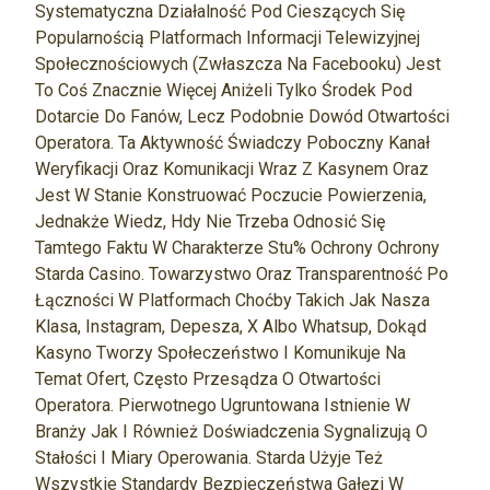
Systematyczna Działalność Pod Cieszących Się
Popularnością Platformach Informacji Telewizyjnej
Społecznościowych (zwłaszcza Na Facebooku) Jest
To Coś Znacznie Więcej Aniżeli Tylko Środek Pod
Dotarcie Do Fanów, Lecz Podobnie Dowód Otwartości
Operatora. Ta Aktywność Świadczy Poboczny Kanał
Weryfikacji Oraz Komunikacji Wraz Z Kasynem Oraz
Jest W Stanie Konstruować Poczucie Powierzenia,
Jednakże Wiedz, Hdy Nie Trzeba Odnosić Się
Tamtego Faktu W Charakterze Stu% Ochrony Ochrony
Starda Casino. Towarzystwo Oraz Transparentność Po
Łączności W Platformach Choćby Takich Jak Nasza
Klasa, Instagram, Depesza, X Albo Whatsup, Dokąd
Kasyno Tworzy Społeczeństwo I Komunikuje Na
Temat Ofert, Często Przesądza O Otwartości
Operatora. Pierwotnego Ugruntowana Istnienie W
Branży Jak I Również Doświadczenia Sygnalizują O
Stałości I Miary Operowania. Starda Użyje Też
Wszystkie Standardy Bezpieczeństwa Gałęzi W