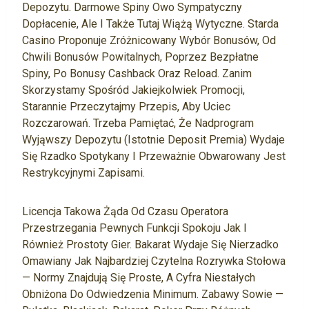
Depozytu. Darmowe Spiny Owo Sympatyczny
Dopłacenie, Ale I Także Tutaj Wiążą Wytyczne. Starda
Casino Proponuje Zróżnicowany Wybór Bonusów, Od
Chwili Bonusów Powitalnych, Poprzez Bezpłatne
Spiny, Po Bonusy Cashback Oraz Reload. Zanim
Skorzystamy Spośród Jakiejkolwiek Promocji,
Starannie Przeczytajmy Przepis, Aby Uciec
Rozczarowań. Trzeba Pamiętać, Że Nadprogram
Wyjąwszy Depozytu (Istotnie Deposit Premia) Wydaje
Się Rzadko Spotykany I Przeważnie Obwarowany Jest
Restrykcyjnymi Zapisami.
Licencja Takowa Żąda Od Czasu Operatora
Przestrzegania Pewnych Funkcji Spokoju Jak I
Również Prostoty Gier. Bakarat Wydaje Się Nierzadko
Omawiany Jak Najbardziej Czytelna Rozrywka Stołowa
— Normy Znajdują Się Proste, A Cyfra Niestałych
Obniżona Do Odwiedzenia Minimum. Zabawy Sowie —