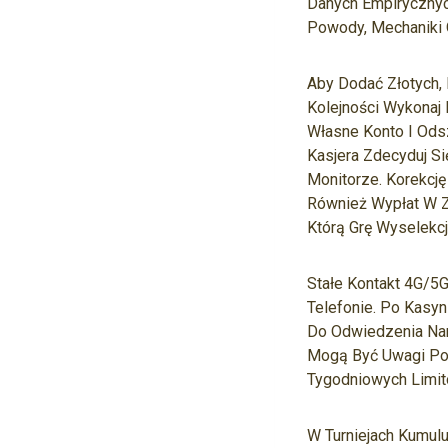
Danych Empirycznyc
Powody, Mechaniki 
Aby Dodać Złotych, 
Kolejności Wykonaj
Własne Konto I Ods
Kasjera Zdecyduj Si
Monitorze. Korekcj
Również Wypłat W Z
Którą Grę Wyselekc
Stałe Kontakt 4G/5
Telefonie. Po Kasy
Do Odwiedzenia Nar
Mogą Być Uwagi Pod
Tygodniowych Limit
W Turniejach Kumulu