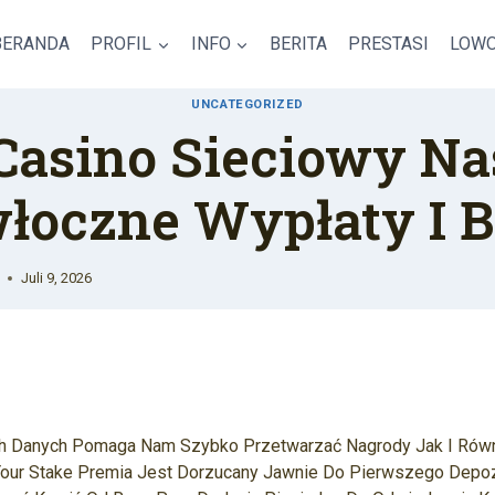
BERANDA
PROFIL
INFO
BERITA
PRESTASI
LOWO
UNCATEGORIZED
Casino Sieciowy Na
łoczne Wypłaty I 
Juli 9, 2026
h Danych Pomaga Nam Szybko Przetwarzać Nagrody Jak I Równ
Your Stake Premia Jest Dorzucany Jawnie Do Pierwszego Depoz