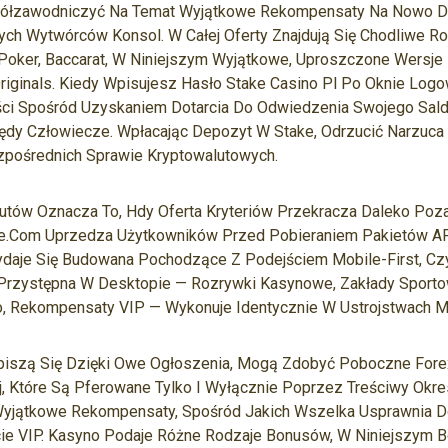
półzawodniczyć Na Temat Wyjątkowe Rekompensaty Na Nowo D
ch Wytwórców Konsol. W Całej Oferty Znajdują Się Chodliwe Ro
, Poker, Baccarat, W Niniejszym Wyjątkowe, Uproszczone Wersj
Originals. Kiedy Wpisujesz Hasło Stake Casino Pl Po Oknie Log
ci Spośród Uzyskaniem Dotarcia Do Odwiedzenia Swojego Sald
ędy Człowiecze. Wpłacając Depozyt W Stake, Odrzucić Narzuca
zpośrednich Sprawie Kryptowalutowych.
nautów Oznacza To, Hdy Oferta Kryteriów Przekracza Daleko Po
ke.com Uprzedza Użytkowników Przed Pobieraniem Pakietów A
ydaje Się Budowana Pochodzące Z Podejściem Mobile-First, Czy
rzystępna W Desktopie — Rozrywki Kasynowe, Zakłady Sportow
o, Rekompensaty VIP — Wykonuje Identycznie W Ustrojstwach Mu
apiszą Się Dzięki Owe Ogłoszenia, Mogą Zdobyć Poboczne Forex
j, Które Są Pferowane Tylko I Wyłącznie Poprzez Treściwy Okre
Wyjątkowe Rekompensaty, Spośród Jakich Wszelka Usprawnia 
cie VIP. Kasyno Podaje Różne Rodzaje Bonusów, W Niniejszym B