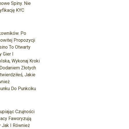
mowe Spiny. Nie
yfikację KYC
kowników. Po
owitej Propozycji
sino To Otwarty
 Gier I
lska, Wykonaj Kroki
 Dodaniem Złotych
wierdziłeś, Jakie
wnież
sunku Do Punkciku
upiając Czujności
Jacy Faworyzują
 Jak I Również