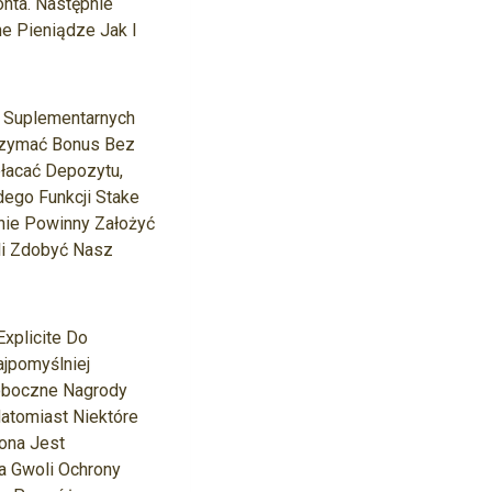
nta. Następnie
e Pieniądze Jak I
 Suplementarnych
trzymać Bonus Bez
łacać Depozytu,
ego Funkcji Stake
żnie Powinny Założyć
li Zdobyć Nasz
Explicite Do
ajpomyślniej
oboczne Nagrody
Natomiast Niektóre
ona Jest
a Gwoli Ochrony