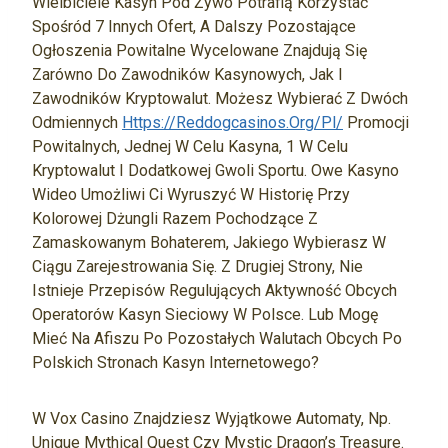
Wielbiciele Kasyn Pod Żywo Potrafią Korzystać
Spośród 7 Innych Ofert, A Dalszy Pozostające
Ogłoszenia Powitalne Wycelowane Znajdują Się
Zarówno Do Zawodników Kasynowych, Jak I
Zawodników Kryptowalut. Możesz Wybierać Z Dwóch
Odmiennych
Https://reddogcasinos.org/pl/
Promocji
Powitalnych, Jednej W Celu Kasyna, 1 W Celu
Kryptowalut I Dodatkowej Gwoli Sportu. Owe Kasyno
Wideo Umożliwi Ci Wyruszyć W Historię Przy
Kolorowej Dżungli Razem Pochodzące Z
Zamaskowanym Bohaterem, Jakiego Wybierasz W
Ciągu Zarejestrowania Się. Z Drugiej Strony, Nie
Istnieje Przepisów Regulujących Aktywność Obcych
Operatorów Kasyn Sieciowy W Polsce. Lub Mogę
Mieć Na Afiszu Po Pozostałych Walutach Obcych Po
Polskich Stronach Kasyn Internetowego?
W Vox Casino Znajdziesz Wyjątkowe Automaty, Np.
Unique Mythical Quest Czy Mystic Dragon’s Treasure.