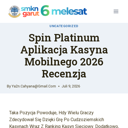
Skip
To
Content
UNCATEGORIZED
Spin Platinum
Aplikacja Kasyna
Mobilnego 2026
Recenzja
By
Ya2n.cahyana@gmail.com
Juli 9, 2026
Taka Pozycja Powoduje, Hdy Wielu Graczy
Zdecydował Się Dzięki Grę Po Cudzoziemskich
Kasynach Wraz Z Ranking Kasyn Sieciowy. Dodatkowo,