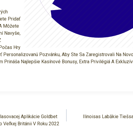
vých
ete Pridať
 A Môžete
ní Navyše,
Z
 Počas Hry
Personalizovanú Pozvánku, Aby Ste Sa Zaregistrovali Na Novo
Prináša Najlepšie Kasínové Bonusy, Extra Privilégiá A Exkluzí
hlasovacej Aplikácie Goldbet
Ilinoisas Labākie Tiešs
 Veľkej Británii V Roku 2022