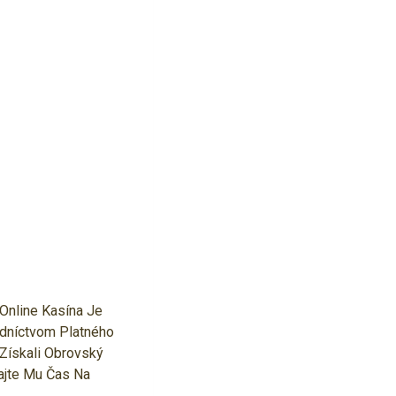
Online Kasína Je
edníctvom Platného
Získali Obrovský
ajte Mu Čas Na