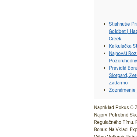
Stiahnutie Pr
Goldbet | Ha
Creek
Kalkulačka S
Najnovší Roz
Pozoruhodný
Pravidlá Bon
Slotgard, Že
Zadarmo
Zoznámenie 
Napríklad Pokus O Z
Najprv Potrebné Sko
Regulačného Tímu. 
Bonus Na Vklad.
Exp
Výhru Veľkých Peňa