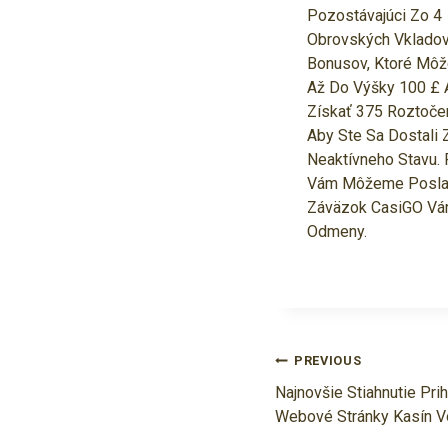
Pozostávajúci Zo 4
Obrovských Vklado
Bonusov, Ktoré Môž
Až Do Výšky 100 £
Získať 375 Roztoče
Aby Ste Sa Dostali 
Neaktívneho Stavu.
Vám Môžeme Poslať 
Záväzok CasiGO Vám 
Odmeny.
Navigasi
PREVIOUS
Pos
Najnovšie Stiahnutie Pri
Webové Stránky Kasín Vo