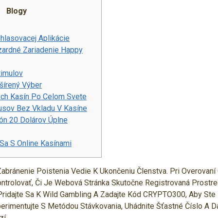
Blogy
ihlasovacej Aplikácie
zardné Zariadenie Happy
timulov
šírený Výber
ch Kasín Po Celom Svete
usov Bez Vkladu V Kasíne
tón 20 Dolárov Úplne
Sa S Online Kasínami
abránenie Poistenia Vedie K Ukončeniu Členstva. Pri Overovaní 
ntrolovať, Či Je Webová Stránka Skutočne Registrovaná Prostr
Pridajte Sa K Wild Gambling A Zadajte Kód CRYPTO300, Aby Ste 
erimentujte S Metódou Stávkovania, Uhádnite Šťastné Číslo A D
zí.