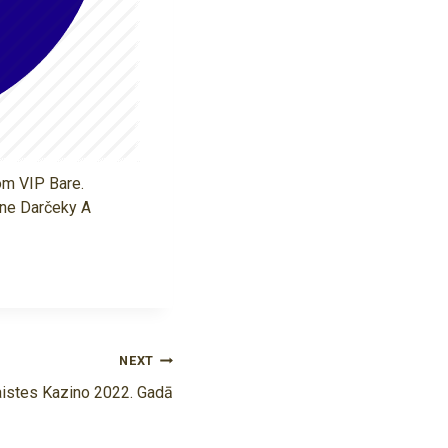
m VIP Bare.
vne Darčeky A
NEXT
aistes Kazino 2022. Gadā