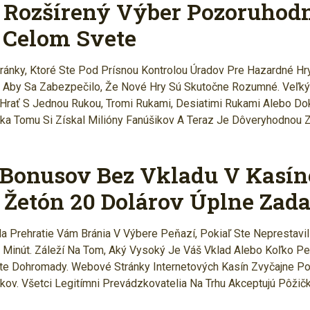
 Rozšírený Výber Pozoruhod
 Celom Svete
ránky, Ktoré Ste Pod Prísnou Kontrolou Úradov Pre Hazardné Hry
n, Aby Sa Zabezpečilo, Že Nové Hry Sú Skutočne Rozumné. Veľk
rať S Jednou Rukou, Tromi Rukami, Desiatimi Rukami Alebo Do
a Tomu Si Získal Milióny Fanúšikov A Teraz Je Dôveryhodnou 
 Bonusov Bez Vkladu V Kasín
, Žetón 20 Dolárov Úplne Zad
 Prehratie Vám Bránia V Výbere Peňazí, Pokiaľ Ste Neprestavil
 Minút. Záleží Na Tom, Aký Vysoký Je Váš Vklad Alebo Koľko Pe
te Dohromady. Webové Stránky Internetových Kasín Zvyčajne Po
kov. Všetci Legitímni Prevádzkovatelia Na Trhu Akceptujú Pôžič