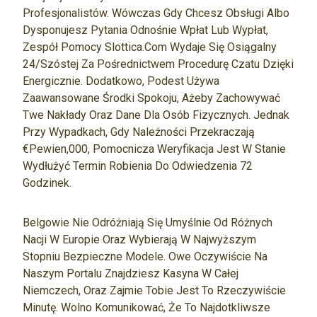
Profesjonalistów. Wówczas Gdy Chcesz Obsługi Albo
Dysponujesz Pytania Odnośnie Wpłat Lub Wypłat,
Zespół Pomocy Slottica.com Wydaje Się Osiągalny
24/szóstej Za Pośrednictwem Procedurę Czatu Dzięki
Energicznie. Dodatkowo, Podest Używa
Zaawansowane Środki Spokoju, Ażeby Zachowywać
Twe Nakłady Oraz Dane Dla Osób Fizycznych. Jednak
Przy Wypadkach, Gdy Należności Przekraczają
€pewien,000, Pomocnicza Weryfikacja Jest W Stanie
Wydłużyć Termin Robienia Do Odwiedzenia 72
Godzinek.
Belgowie Nie Odróżniają Się Umyślnie Od Różnych
Nacji W Europie Oraz Wybierają W Najwyższym
Stopniu Bezpieczne Modele. Owe Oczywiście Na
Naszym Portalu Znajdziesz Kasyna W Całej
Niemczech, Oraz Zajmie Tobie Jest To Rzeczywiście
Minutę. Wolno Komunikować, Że To Najdotkliwsze