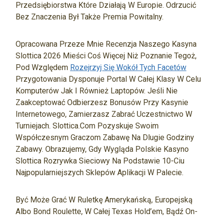
Przedsiębiorstwa Które Działają W Europie. Odrzucić
Bez Znaczenia Był Także Premia Powitalny.
Opracowana Przeze Mnie Recenzja Naszego Kasyna
Slottica 2026 Mieści Coś Więcej Niż Poznanie Tegoż,
Pod Względem
Rozejrzyj Się Wokół Tych Facetów
Przygotowania Dysponuje Portal W Całej Klasy W Celu
Komputerów Jak I Również Laptopów. Jeśli Nie
Zaakceptować Odbierzesz Bonusów Przy Kasynie
Internetowego, Zamierzasz Zabrać Uczestnictwo W
Turniejach. Slottica.com Pozyskuje Swoim
Współczesnym Graczom Zabawę Na Dlugie Godziny
Zabawy. Obrazujemy, Gdy Wygląda Polskie Kasyno
Slottica Rozrywka Sieciowy Na Podstawie 10-Ciu
Najpopularniejszych Sklepów Aplikacji W Palecie.
Być Może Grać W Ruletkę Amerykańską, Europejską
Albo Bond Roulette, W Całej Texas Hold’em, Bądź On-