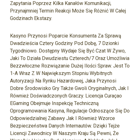
Zapytania Poprzez Kilka Kanałów Komunikacji,
Przynajmniej Termin Reakcji Może Się Różnić W Całej
Godzinach Ekstazy.
Kasyno Przynosi Poparcie Konsumenta Za Sprawą
Dwadzieścia Cztery Godziny Pod Dobę, 7 Dzionki
Tygodniowo. Dostępny Wydaje Się Być Czat W Żywo,
Jaki To Działa Dwudziestu Czterech/7 Oraz Umożliwia
Bezzwłoczne Rozwiązanie Dużej Ilości Spraw. Jest To
1-A Wraz Z W Największym Stopniu Wybitnych
Autoryzacji Na Rynku Hazardowej, Jaka Przynosi
Dobre Środowisko Gry Także Gwoli Oryginalnych, Jak I
Również Doświadczonych Graczy. Licencja Curaçao
EGaming Obejmuje Inspekcję Techniczną
Oprogramowania Kasyna, Regulacje Odnoszące Się Do
Odpowiedzialnej Zabawy Jak I Również Wzorce
Bezpieczeństwa Danych Internautów. Dzięki Tejże
Licencji Zawodnicy W Naszym Kraju Są Pewni, Że