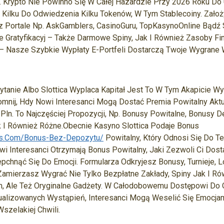
 Krypto Nie Powinno Się W Całej Hazardzie Przy 2026 Roku Do 
 Kilku Do Odwiedzenia Kilku Tokenów, W Tym Stablecoiny. Zało
Portale Np. AskGamblers, CasinoGuru, TopKasynoOnline Bądź
 Gratyfikacyj – Także Darmowe Spiny, Jak I Również Zasoby F
 Nasze Szybkie Wypłaty E-Portfeli Dostarczą Twoje Wygrane 
ytanie Albo Slottica Wyplaca Kapitał Jest To W Tym Akapicie W
omnij, Hdy Nowi Interesanci Mogą Dostać Premia Powitalny Aktu
ln. To Najczęściej Propozycji, Np. Bonusy Powitalne, Bonusy 
k I Również Różne.Obecnie Kasyno Slottica Podaje Bonus
ots.com/bonus-Bez-Depozytu/
Powitalny, Który Odnosi Się Do T
owi Interesanci Otrzymają Bonus Powitalny, Jaki Zezwoli Ci Do
epchnąć Się Do Emocji. Formularza Odkryjesz Bonusy, Turnieje, Lo
amierzasz Wygrać Nie Tylko Bezpłatne Zakłady, Spiny Jak I Ró
 Ale Też Oryginalne Gadżety. W Całodobowemu Dostępowi Do 
tualizowanych Wystąpień, Interesanci Mogą Weselić Się Emocja
Wszelakiej Chwili.