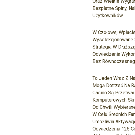
Oraz Wielkie Wygra
Bezpłatne Spiny, N
Użytkowników.
W Czołowej Wpłaci
Wyselekcjonowane S
Strategia W Dłuższ
Odwiedzenia Wykorz
Bez Równoczesnego
To Jeden Wraz Z Na
Mogą Dotrzeć Na Rac
Casino Są Przetwar
Komputerowych Skril
Od Chwili Wybieran
W Celu Średnich Fan
Umożliwia Aktywacj
Odwiedzenia 125 Gr