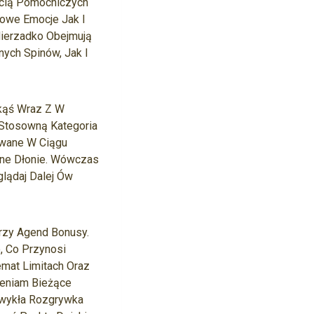
acią Pomocniczych
kowe Emocje Jak I
Nierzadko Obejmują
nych Spinów, Jak I
akąś Wraz Z W
Stosowną Kategoria
żywane W Ciągu
ane Dłonie. Wówczas
lądaj Dalej Ów
rzy Agend Bonusy.
, Co Przynosi
emat Limitach Oraz
ceniam Bieżące
Zwykła Rozgrywka