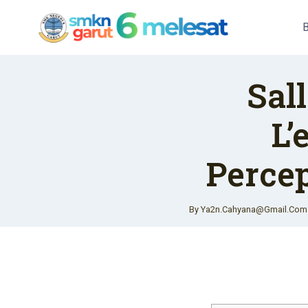
Skip
To
Content
Sal
L’
Percep
By
Ya2n.cahyana@gmail.com