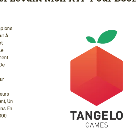
mpions
ut À
ot
Le
ment
 De
ur
Leurs
nt, Un
ins En
000