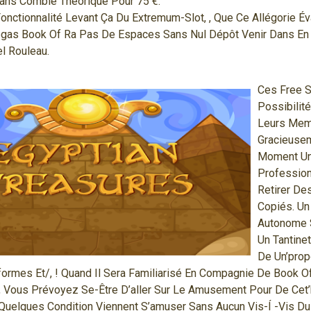
ans Comble Théorique Pour 75 €.
onctionnalité Levant Ça Du Extremum-Slot, , Que Ce Allégorie Év
gas Book Of Ra Pas De Espaces Sans Nul Dépôt Venir Dans E
l Rouleau.
Ces Free S
Possibilité
Leurs Mem
Gracieusem
Moment Un
Professio
Retirer D
Copiés. Un 
Autonome S
Un Tantinet
De Un’pro
eformes Et/, ! Quand Il Sera Familiarisé En Compagnie De Book 
is, Vous Prévoyez Se-Être D’aller Sur Le Amusement Pour De Cet’
Quelques Condition Viennent S’amuser Sans Aucun Vis-Í -vis Du