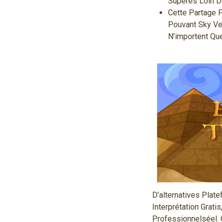
Superès Loin D
Cette Partage F
Pouvant Sky Ve
N’importent Que
D’alternatives Plat
Interprétation Grat
Professionnelséel. 