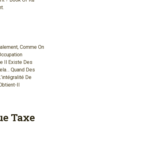
t.
Également, Comme On
Occupation
e Il Existe Des
Cela… Quand Des
’intégralité De
btient-Il
Que Taxe