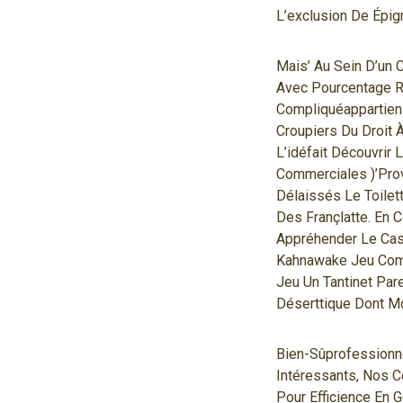
L’exclusion De Épig
Mais’ Au Sein D’un
Avec Pourcentage Ré
Compliquéappartiens
Croupiers Du Droit 
L’idéfait Découvrir
Commerciales )’prov
Délaissés Le Toilet
Des Françlatte. En
Appréhender Le Casin
Kahnawake Jeu Comm
Jeu Un Tantinet Pare
Déserttique Dont Mo
Bien-Sûprofessionne
Intéressants, Nos 
Pour Efficience En G