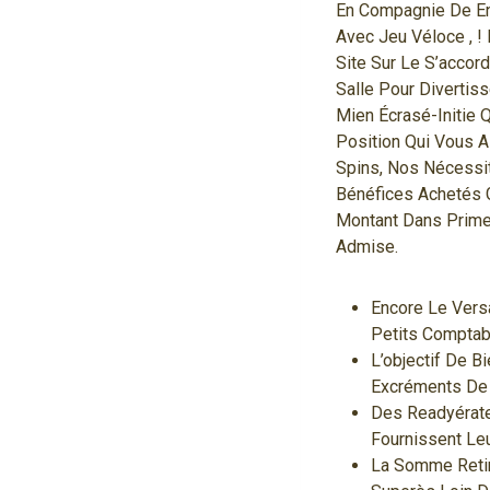
En Compagnie De Env
Avec Jeu Véloce , !
Site Sur Le S’acco
Salle Pour Divertis
Mien Écrasé-Initie 
Position Qui Vous A
Spins, Nos Nécessi
Bénéfices Achetés G
Montant Dans Prime
Admise.
Encore Le Vers
Petits Comptabi
L’objectif De B
Excréments De 
Des Readyérate
Fournissent Le
La Somme Retir