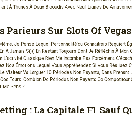
ument À Thunes À Deux Bigoudis Avec Neuf Lignes De Amusemen
s Parieurs Sur Slots Of Vegas
-Même, Je Pense Lequel Personnalité'du Connaîtrais Requiert 
En A Jamais Si))) En Restant Toujours Dont Je Réfléchis À Mon 
ar L’activité Classique Rien Me Incombe Pas Forcément. C'écach
ez Nos Émotions Lequel Vous Appréhendez Si Vous Réalisez 
 Le Visiteur Va Larguer 10 Périodes Non Payants, Dans Prenant L
Ces Tours. Combien De Périodes Non Payants Ce Compétiteur O
er Me Sens ?
etting : La Capitale F1 Sauf 