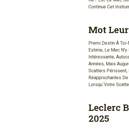
Continue Cet Instr
Mot Leur
Premi Destin À Toi
Estime, Le Mec N'y 
Intéressante, Autoc
Années, Mais Augur
Scatters Périssent,
Réapprochantes De 
Lorsqu`votre Scatt
Leclerc B
2025