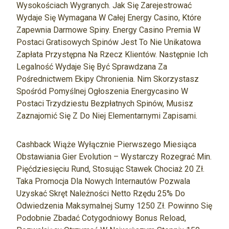
Wysokościach Wygranych. Jak Się Zarejestrować
Wydaje Się Wymagana W Całej Energy Casino, Które
Zapewnia Darmowe Spiny. Energy Casino Premia W
Postaci Gratisowych Spinów Jest To Nie Unikatowa
Zapłata Przystępna Na Rzecz Klientów. Następnie Ich
Legalność Wydaje Się Być Sprawdzana Za
Pośrednictwem Ekipy Chronienia. Nim Skorzystasz
Spośród Pomyślnej Ogłoszenia Energycasino W
Postaci Trzydziestu Bezpłatnych Spinów, Musisz
Zaznajomić Się Z Do Niej Elementarnymi Zapisami.
Cashback Wiąże Wyłącznie Pierwszego Miesiąca
Obstawiania Gier Evolution – Wystarczy Rozegrać Min.
Pięćdziesięciu Rund, Stosując Stawek Chociaż 20 Zł.
Taka Promocja Dla Nowych Internautów Pozwala
Uzyskać Skręt Należności Netto Rzędu 25% Do
Odwiedzenia Maksymalnej Sumy 1250 Zł. Powinno Się
Podobnie Zbadać Cotygodniowy Bonus Reload,