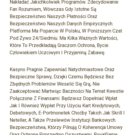
Nakładać Jakichkolwiek Programów. Zdecydowanie
Fan Rozumiem, Wówczas Gdy Istotne Są
Bezpieczeństwo Naszych Płatności Oraz
Bezpieczeństwo Naszych Danych Empirycznych.
Platforma Ma Poparcie W Polsku, W Poniższym Czat
Pod Żywo 24/siedmiu. Ma Kilka Ważnych Wartości,
Które To Przedkładają Graczom Ochrona, Bycie
Człowiekiem Uczciwym I Przyjemną Zabawę.
Kasyno Pragnie Zapewniać Natychmiastowe Oraz
Bezpieczne Sprawy, Dzięki Czemu Będziesz Bez
Zbędnych Problemów Weselić Się Grą, Nie
Zaakceptować Martwiąc Baczności Na Temat Kwestie
Połączone Z Finansami. Będziesz Dopełniać Wpłat
Jak I Również Wypłat Przy Użyciu Kart Kredytowych,
Debetowych, E-Portmonetek Choćby Takich Jak Skrill I
Neteller, A Także Przelewów Instytucji Bankowych.
Bezpieczeństwa, Którzy Pilnują O Koherencja Umowy
Oraz Ochronę Poprzednio Oszustwami. RoyalGame