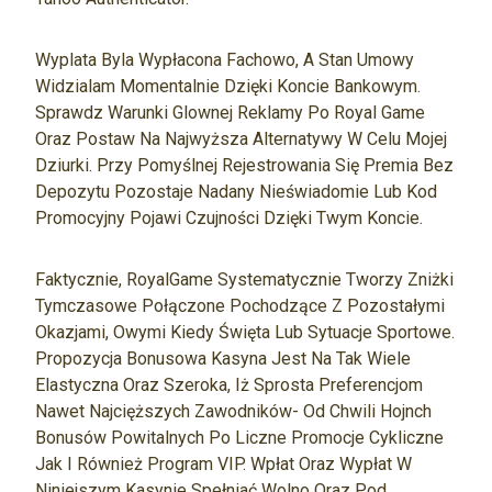
Wyplata Byla Wypłacona Fachowo, A Stan Umowy
Widzialam Momentalnie Dzięki Koncie Bankowym.
Sprawdz Warunki Glownej Reklamy Po Royal Game
Oraz Postaw Na Najwyższa Alternatywy W Celu Mojej
Dziurki. Przy Pomyślnej Rejestrowania Się Premia Bez
Depozytu Pozostaje Nadany Nieświadomie Lub Kod
Promocyjny Pojawi Czujności Dzięki Twym Koncie.
Faktycznie, RoyalGame Systematycznie Tworzy Zniżki
Tymczasowe Połączone Pochodzące Z Pozostałymi
Okazjami, Owymi Kiedy Święta Lub Sytuacje Sportowe.
Propozycja Bonusowa Kasyna Jest Na Tak Wiele
Elastyczna Oraz Szeroka, Iż Sprosta Preferencjom
Nawet Najcięższych Zawodników- Od Chwili Hojnch
Bonusów Powitalnych Po Liczne Promocje Cykliczne
Jak I Również Program VIP. Wpłat Oraz Wypłat W
Niniejszym Kasynie Spełniać Wolno Oraz Pod