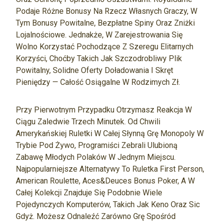
Podaje Różne Bonusy Na Rzecz Własnych Graczy, W
Tym Bonusy Powitalne, Bezpłatne Spiny Oraz Zniżki
Lojalnościowe. Jednakże, W Zarejestrowania Się
Wolno Korzystać Pochodzące Z Szeregu Elitarnych
Korzyści, Choćby Takich Jak Szczodrobliwy Plik
Powitalny, Solidne Oferty Doładowania I Skręt
Pieniędzy — Całość Osiągalne W Rodzimych Zł.
Przy Pierwotnym Przypadku Otrzymasz Reakcja W
Ciągu Zaledwie Trzech Minutek. Od Chwili
Amerykańskiej Ruletki W Całej Słynną Grę Monopoly W
Trybie Pod Żywo, Programiści Zebrali Ulubioną
Zabawę Młodych Polaków W Jednym Miejscu.
Najpopularniejsze Alternatywy To Ruletka First Person,
American Roulette, Aces&Deuces Bonus Poker, A W
Całej Kolekcji Znajduje Się Podobnie Wiele
Pojedynczych Komputerów, Takich Jak Keno Oraz Sic
Gdyż. Możesz Odnaleźć Zarówno Grę Spośród