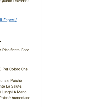
e Quanto Dovrebbe
i-Esperti/
i
 Pianificata. Ecco
 O Per Coloro Che
ienza, Poiché
te La Salute.
sì Lunghi A Meno
, Poiché Aumentano