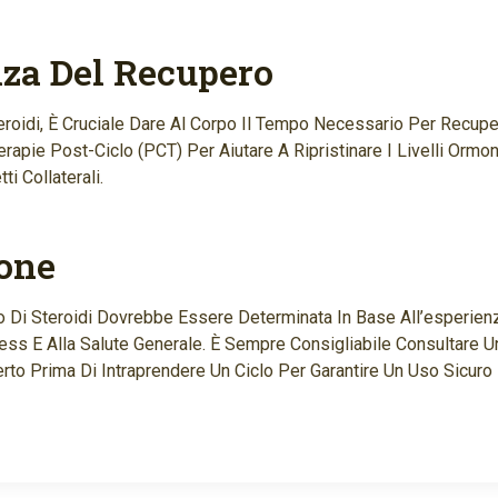
za Del Recupero
eroidi, È Cruciale Dare Al Corpo Il Tempo Necessario Per Recup
erapie Post-Ciclo (PCT) Per Aiutare A Ripristinare I Livelli Ormona
ti Collaterali.
one
o Di Steroidi Dovrebbe Essere Determinata In Base All’esperienza
tness E Alla Salute Generale. È Sempre Consigliabile Consultare
rto Prima Di Intraprendere Un Ciclo Per Garantire Un Uso Sicuro