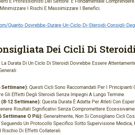
perti E Professionisti Del Settore. È Fondamentale Comprender
 Minimizzare I Rischi E Massimizzare I Benefici.
om/quanto-Dovrebbe-Durare-Un-Ciclo-Di-Steroidi-Consigli-Degl
nsigliata Dei Cicli Di Steroid
 La Durata Di Un Ciclo Di Steroidi Dovrebbe Essere Attentamente
enerali:
6 Settimane):
Questi Cicli Sono Raccomandati Per I Principianti
e Gli Effetti Degli Steroidi Senza Impegni A Lungo Termine.
i (8-12 Settimane):
Questa Durata È Adatta Per Atleti Con Esper
enere Risultati Significativi Senza Compromettere Eccessivamen
16 Settimane O Più):
Generalmente, Non Si Consigliano Cicli Co
a Seguendo Un Protocollo Specifico Sotto Supervisione Medica
Rischio Di Effetti Collaterali.