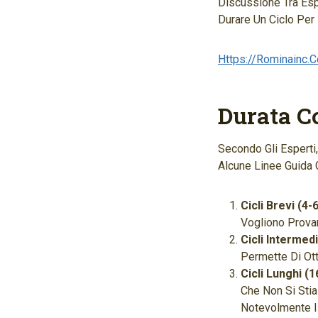
Discussione Tra Es
Durare Un Ciclo Per
Https://rominainc.c
Durata Co
Secondo Gli Esperti,
Alcune Linee Guida G
Cicli Brevi (4-
Vogliono Provar
Cicli Intermed
Permette Di Ott
Cicli Lunghi (
Che Non Si Sti
Notevolmente Il 