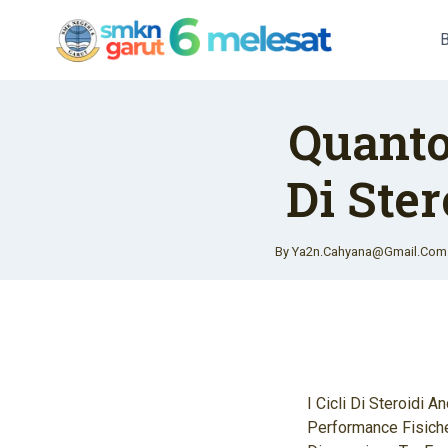
Skip
To
Content
Quanto
Di Ster
By
Ya2n.cahyana@gmail.com
I Cicli Di Steroidi 
Performance Fisiche