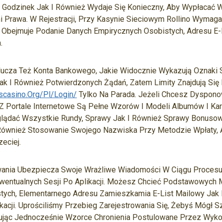
 Godzinek Jak I Również Wydaje Się Konieczny, Aby Wypłacać W
Prawa. W Rejestracji, Przy Kasynie Sieciowym Rollino Wymaga
 Obejmuje Podanie Danych Empirycznych Osobistych, Adresu E-
.
lucza Też Konta Bankowego, Jakie Widocznie Wykazują Oznaki 
ak I Również Potwierdzonych Żądań, Zatem Limity Znajdują Się
scasino.org/pl/login/
Tylko Na Parada. Jeżeli Chcesz Dyspon
j Z Portale Internetowe Są Pełne Wzorów I Modeli Albumów I Ka
glądać Wszystkie Rundy, Sprawy Jak I Również Sprawy Bonus
Również Stosowanie Swojego Nazwiska Przy Metodzie Wpłaty, 
eciej.
wania Ubezpiecza Swoje Wrażliwe Wiadomości W Ciągu Procesu R
wentualnych Sesji Po Aplikacji. Możesz Chcieć Podstawowych 
ych, Elementarnego Adresu Zamieszkamia E-List Mailowy Jak 
kacji. Uprościliśmy Przebieg Zarejestrowania Się, Żebyś Mógł
ując Jednocześnie Wzorce Chronienia Postulowane Przez Wyk