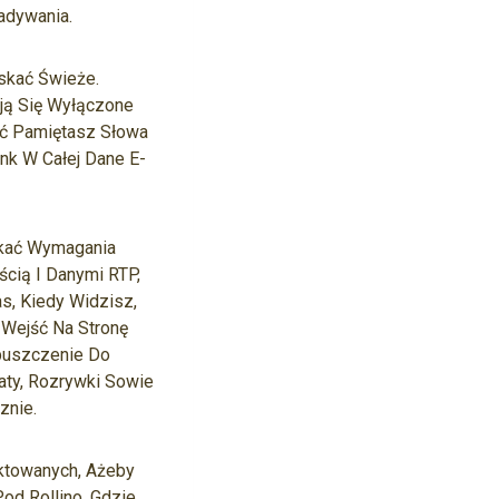
adywania.
yskać Świeże.
ją Się Wyłączone
ić Pamiętasz Słowa
ink W Całej Dane E-
ikać Wymagania
cią I Danymi RTP,
s, Kiedy Widzisz,
 Wejść Na Stronę
puszczenie Do
aty, Rozrywki Sowie
znie.
ktowanych, Ażeby
od Rollino, Gdzie