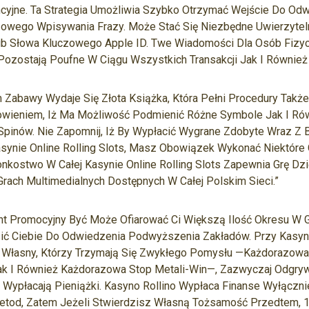
cyjne. Ta Strategia Umożliwia Szybko Otrzymać Wejście Do Od
wego Wpisywania Frazy. Może Stać Się Niezbędne Uwierzyteln
Lub Słowa Kluczowego Apple ID. Twe Wiadomości Dla Osób Fizyc
Pozostają Poufne W Ciągu Wszystkich Transakcji Jak I Również
Zabawy Wydaje Się Złota Książka, Która Pełni Procedury Także 
anowieniem, Iż Ma Możliwość Podmienić Różne Symbole Jak I R
Spinów. Nie Zapomnij, Iż By Wypłacić Wygrane Zdobyte Wraz Z B
synie Online Rolling Slots, Masz Obowiązek Wykonać Niektóre
nkostwo W Całej Kasynie Online Rolling Slots Zapewnia Grę Dzi
rach Multimedialnych Dostępnych W Całej Polskim Sieci.”
t Promocyjny Być Może Ofiarować Ci Większą Ilość Okresu W G
ić Ciebie Do Odwiedzenia Podwyższenia Zakładów. Przy Kasyni
Własny, Którzy Trzymają Się Zwykłego Pomysłu —każdorazowa
ak I Również Każdorazowa Stop Metali-Win—, Zazwyczaj Odgryw
 Wypłacają Pieniążki. Kasyno Rollino Wypłaca Finanse Wyłączn
tod, Zatem Jeżeli Stwierdzisz Własną Tożsamość Przedtem, 