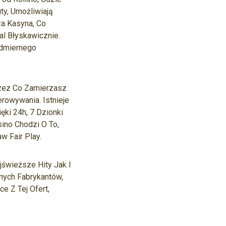
ty, Umożliwiają
za Kasyna, Co
l Błyskawicznie.
admiernego
zez Co Zamierzasz
rowywania. Istnieje
ęki 24h, 7 Dzionki
sino Chodzi O To,
w Fair Play.
jświeższe Hity Jak I
nych Fabrykantów,
 Z Tej Ofert,