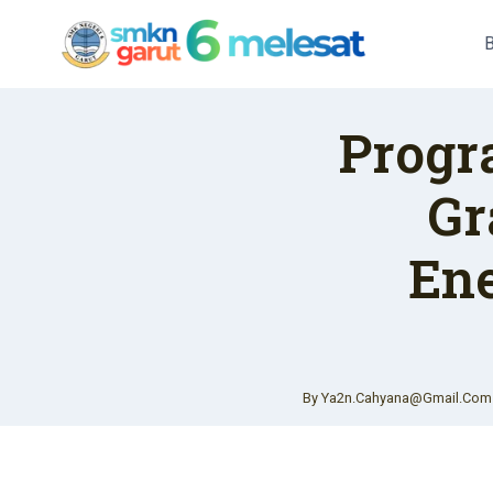
Skip
To
Content
Progr
Gr
Ene
By
Ya2n.cahyana@gmail.com