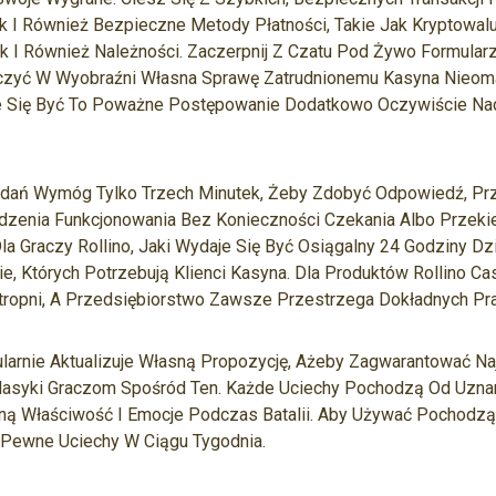
k I Również Bezpieczne Metody Płatności, Takie Jak Kryptowalu
k I Również Należności. Zaczerpnij Z Czatu Pod Żywo Formular
zyć W Wyobraźni Własna Sprawę Zatrudnionemu Kasyna Nieoma
je Się Być To Poważne Postępowanie Dodatkowo Oczywiście N
adań Wymóg Tylko Trzech Minutek, Żeby Zdobyć Odpowiedź, Pr
zenia Funkcjonowania Bez Konieczności Czekania Albo Przekie
a Graczy Rollino, Jaki Wydaje Się Być Osiągalny 24 Godziny Dzi
, Których Potrzebują Klienci Kasyna. Dla Produktów Rollino Ca
tropni, A Przedsiębiorstwo Zawsze Przestrzega Dokładnych Pra
larnie Aktualizuje Własną Propozycję, Ażeby Zagwarantować Na
lasyki Graczom Spośród Ten. Każde Uciechy Pochodzą Od Uzna
ą Właściwość I Emocje Podczas Batalii. Aby Używać Pochodzące
 Pewne Uciechy W Ciągu Tygodnia.