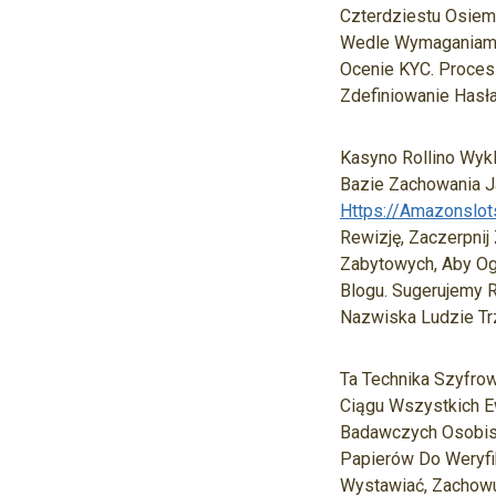
Czterdziestu Osiem
Wedle Wymaganiami 
Ocenie KYC. Proces
Zdefiniowanie Hasła
Kasyno Rollino Wyk
Bazie Zachowania J
Https://amazonslot
Rewizję, Zaczerpni
Zabytowych, Aby O
Blogu. Sugerujemy 
Nazwiska Ludzie Trz
Ta Technika Szyfro
Ciągu Wszystkich E
Badawczych Osobist
Papierów Do Weryfi
Wystawiać, Zachow