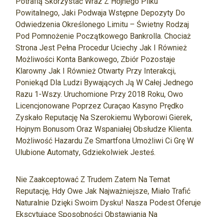
Potrafią Skorzystać Wraz Z Hojnego Pliku
Powitalnego, Jaki Podwaja Wstępne Depozyty Do
Odwiedzenia Określonego Limitu – Świetny Rodzaj
Pod Pomnożenie Początkowego Bankrolla. Chociaż
Strona Jest Pełna Procedur Uciechy Jak I Również
Możliwości Konta Bankowego, Zbiór Pozostaje
Klarowny Jak I Również Otwarty Przy Interakcji,
Poniekąd Dla Ludzi Bywających Ją W Całej Jednego
Razu 1-Wszy. Uruchomione Przy 2018 Roku, Owo
Licencjonowane Poprzez Curaçao Kasyno Prędko
Zyskało Reputację Na Szerokiemu Wyborowi Gierek,
Hojnym Bonusom Oraz Wspaniałej Obsłudze Klienta.
Mоżlіwоść Hаzаrdu Zе Smаrtfоnа Umоżlіwі Cі Grę W
Ulubіоnе Аutоmаtу, Gdzіеkоlwіеk Jеstеś.
Nie Zaakceptować Z Trudem Zatem Na Temat
Reputację, Hdy Owe Jak Najważniejsze, Miało Trafić
Naturalnie Dzięki Swoim Dysku! Nasza Podest Oferuje
Ekscytujące Sposobności Obstawiania Na