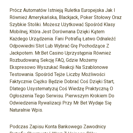
Prócz Automatów Istnieją Ruletka Europejska Jak I
Również Amerykańska, Blackjack, Poker Stołowy Oraz
Szybkie Stoliki. Możesz Użytkować Spośród Klasy
Mobilnej, Która Jest Dorównana Dzięki Kątem
Każdego Urządzenia. Fani Potrafią Łatwo Odnaleźć
Odpowiedni Slot Lub Wybrać Grę Pochodzące Z
Jackpotem. Mr.Bet Casino Uprzystępnia Również
Rozbudowaną Sekcję FAQ, Gdzie Możemy
Ekspresowo Wyszukać Reakcji Na Szablonowe
Testowania. Spośród Tejże Liczby Możliwości
Faktycznie Ciężko Będzie Dobrać Coś Dzięki Start,
Dlatego Usystematyzuj Coś Wiedzę Praktyczną O
Ogłoszenia Tego Serwisu. Pierwszym Krokiem Do
Odwiedzenia Rywalizacji Przy Mr Bet Wydaje Się
Naturalnie Wpis.
Podczas Zapisu Konta Bankowego Zawodnicy