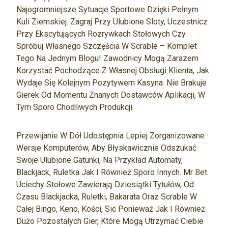
Najogromniejsze Sytuacje Sportowe Dzięki Pełnym
Kuli Ziemskiej. Zagraj Przy Ulubione Sloty, Uczestnicz
Przy Ekscytujących Rozrywkach Stołowych Czy
Spróbuj Własnego Szczęścia W Scrable – Komplet
Tego Na Jednym Blogu! Zawodnicy Mogą Zarazem
Korzystać Pochodzące Z Własnej Obsługi Klienta, Jak
Wydaje Się Kolejnym Pozytywem Kasyna. Nie Brakuje
Gierek Od Momentu Znanych Dostawców Aplikacji, W
Tym Sporo Chodliwych Produkcji.
Przewijanie W Dół Udostępnia Lepiej Zorganizowane
Wersje Komputerów, Aby Błyskawicznie Odszukać
Swoje Ulubione Gatunki, Na Przykład Automaty,
Blackjack, Ruletka Jak I Również Sporo Innych. Mr Bet
Uciechy Stołowe Zawierają Dziesiątki Tytułów, Od
Czasu Blackjacka, Ruletki, Bakarata Oraz Scrable W
Całej Bingo, Keno, Kości, Sic Ponieważ Jak I Również
Dużo Pozostałych Gier, Które Mogą Utrzymać Ciebie