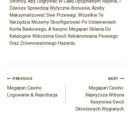
Stronicy, Aby Odgrywać W Całej Opcjonalnym Rejonie, I
Zawsze Sprawdzaj Wytyczne Bonusów, Ażeby
Maksymalizować Swe Przewagi. Wszelkie Te
Narzędzia Możemy Skonfigurować Po Ustawieniach
Konta Bankowego, A Kasyno Megapari Skłania Do
Katalogów Wdrożenia Gwoli Reklamowania Pewnego
Oraz Zrównoważonego Hazardu.
Navigasi
PREVIOUS
NEXT
Pos
Megapari Casino
Megapari Casino:
Logowanie & Rejestracja
Najwyższa Witryna
Kasynowa Gwoli
Określonych Wygranych