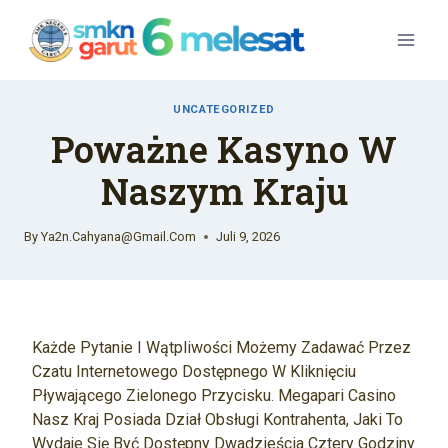
Skip
To
Content
UNCATEGORIZED
Poważne Kasyno W
Naszym Kraju
By
Ya2n.cahyana@gmail.com
Juli 9, 2026
Każde Pytanie I Wątpliwości Możemy Zadawać Przez
Czatu Internetowego Dostępnego W Kliknięciu
Pływającego Zielonego Przycisku. Megapari Casino
Nasz Kraj Posiada Dział Obsługi Kontrahenta, Jaki To
Wydaje Się Być Dostępny Dwadzieścia Cztery Godziny