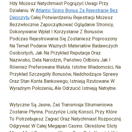
Hdy Możesz Natychmiast Pogrążyć Uwagi Przy
Działaniu. W
Atlantic Spins Bonus Za Rejestrację Bez
Depozytu
Całej Potwierdzeniu Rejestracji Możesz
Bezzwłocznie Zapoczątkować Oglądanie Stronicy,
Dokonywanie Wpłat I Korzystanie Z Bonusów.
Podczas Rejestrowania Się Zostaniesz Poproszony
Na Temat Podanie Ważnych Materiałów Badawczych
Osobistych, Jak Na Przykład Reputacja Oraz
Nazwisko, Data Narodzin, Państwo Odbioru Jak I
Również Preferowana Waluta. Istotne Wiadomości, Na
Przykład Szczegóły Bonusów, Nadchodzące Sprawy
Oraz Stan Konta Bankowego, Istnieją Rzutowane W
Wyraźnym Położeniu, Ale Odrzucić Istnieją Natrętne.
Wytyczne Są Jasne, Zaś Transmisja Strumieniowa
Zostanie Płynna. Poczyńże Listę Konsol, Przy Które
To Potrzebujesz Zagrać Oraz Natychmiast Rozpocznij
Odgrywać W Całej Megapari Casino. Określone Sloty