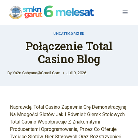
Skip
To
Content
UNCATEGORIZED
Połączenie Total
Casino Blog
By
Ya2n.cahyana@gmail.com
Juli 9, 2026
Naprawdę, Total Casino Zapewnia Grę Demonstracyjną
Na Mnogości Slotów Jak I Również Gierek Stołowych.
Total Casino Współpracuje Z Znakomitymi
Producentami Oprogramowania, Przez Co Oferuje
Tysiące Slotów, Gier Stołowych Oraz Rozstrzygnięć