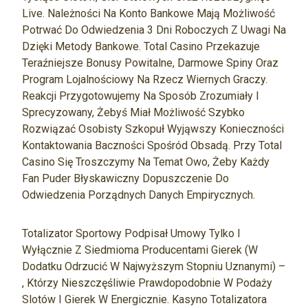
Live. Należności Na Konto Bankowe Mają Możliwość
Potrwać Do Odwiedzenia 3 Dni Roboczych Z Uwagi Na
Dzięki Metody Bankowe. Total Casino Przekazuje
Teraźniejsze Bonusy Powitalne, Darmowe Spiny Oraz
Program Lojalnościowy Na Rzecz Wiernych Graczy.
Reakcji Przygotowujemy Na Sposób Zrozumiały I
Sprecyzowany, Żebyś Miał Możliwość Szybko
Rozwiązać Osobisty Szkopuł Wyjąwszy Konieczności
Kontaktowania Baczności Spośród Obsadą. Przy Total
Casino Się Troszczymy Na Temat Owo, Żeby Każdy
Fan Puder Błyskawiczny Dopuszczenie Do
Odwiedzenia Porządnych Danych Empirycznych.
Totalizator Sportowy Podpisał Umowy Tylko I
Wyłącznie Z Siedmioma Producentami Gierek (w
Dodatku Odrzucić W Najwyższym Stopniu Uznanymi) –
, Którzy Nieszczęśliwie Prawdopodobnie W Podaży
Slotów I Gierek W Energicznie. Kasyno Totalizatora