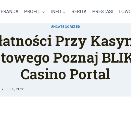
BERANDA
PROFIL
INFO
BERITA
PRESTASI
LOWO
UNCATEGORIZED
łatności Przy Kasy
etowego Poznaj BLIK 
Casino Portal
Juli 8, 2026