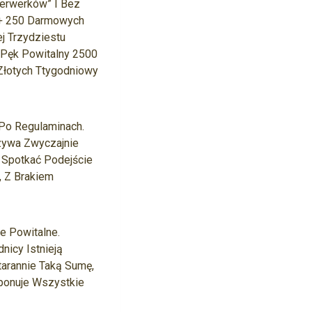
jerwerków” I Bez
 + 250 Darmowych
 Trzydziestu
 Pęk Powitalny 2500
Złotych Ttygodniowy
 Po Regulaminach.
zywa Zwyczajnie
 Spotkać Podejście
, Z Brakiem
e Powitalne.
nicy Istnieją
arannie Taką Sumę,
ponuje Wszystkie