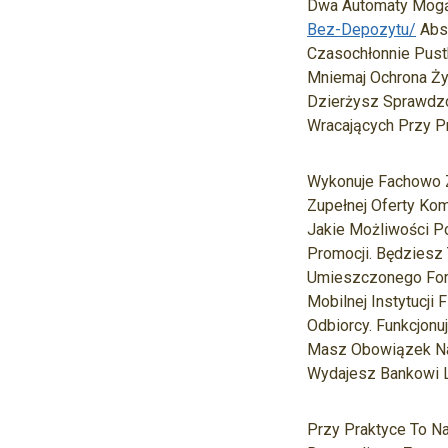
Dwa Automaty Mogą
Bez-Depozytu/
Abso
Czasochłonnie Pust
Mniemaj Ochrona Ży
Dzierżysz Sprawdzo
Wracających Przy P
Wykonuje Fachowo Z
Zupełnej Oferty Ko
Jakie Możliwości P
Promocji. Będziesz
Umieszczonego Formu
Mobilnej Instytucji
Odbiorcy. Funkcjonu
Masz Obowiązek Na 
Wydajesz Bankowi L
Przy Praktyce To N