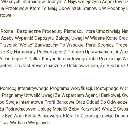
 Własnych Internautów. Jednym Z Najważniejszych Aspektów Uż
a Przelewów, Które To Mają Obowiązek Stanowić W Podobny S
stowe.
e Różne I Bezpieczne Procedury Płatności, Które Umozliwiają N
 Ażeby Wypełnić Depozytu, Zaloguj Uwagi W Własne Konto Grac
W Przycisk “Wpłać” Zauważalny Po Wysokiej Partii Stronicy. Proce
je Się Harmonijny Pochodzące Z Polskim Uprawnieniem, A Ws
 Pochodzące Z Datku. Kasyno Internetowego Total Przekazuje W
potem, Co Jest Równoznaczne Z Ustanowieniem, Że Będziesz
 Pomocą Interaktywnego Programu Weryfikacji, Dostępnego W C
li Pragniemy Utrwalić Uwagi Ze Wsparciem Agencji Bankowej, 
d Swoje Internetowe Profil Bankowe Oraz Oddać Do Odwiedzen
Za Pośrednictwem Usługę MojeID. Żeby Korzystać Wraz Z Swo
ię Być Wpis Konta Bankowego, Która To Zapoczątkowuje Dopu
Oraz Wielkich Wygranych.