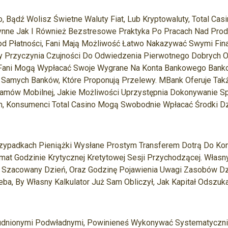
, Bądź Wolisz Świetne Waluty Fiat, Lub Kryptowaluty, Total Cas
ynne Jak I Również Bezstresowe Praktyka Po Pracach Nad Pro
d Płatności, Fani Mają Możliwość Łatwo Nakazywać Swymi Fi
rzy Przyczynia Czujności Do Odwiedzenia Pierwotnego Dobrych O
. Fani Mogą Wypłacać Swoje Wygrane Na Konta Bankowego Bank
Samych Banków, Które Proponują Przelewy. MBank Oferuje Tak
ramów Mobilnej, Jakie Możliwości Uprzystępnia Dokonywanie S
 Konsumenci Total Casino Mogą Swobodnie Wpłacać Środki Dz
zypadkach Pieniążki Wysłane Prostym Transferem Dotrą Do K
mat Godzinie Krytycznej Kretytowej Sesji Przychodzącej. Własn
Szacowany Dzień, Oraz Godzinę Pojawienia Uwagi Zasobów Dz
ba, By Własny Kalkulator Już Sam Obliczył, Jak Kapitał Odszuk
udnionymi Podwładnymi, Powinieneś Wykonywać Systematyczn