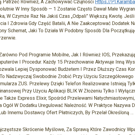
 Patrzeć Również, A Zachowywać Czujności
Https://pl.karamb
lutnie W Inny Sposób — 1 Zostanie Często Dawał Małe Wygran
ka, W Czymże Raz Na Jakiś Czas „odpali” Większą Kwotę. Jeśli 
cia I Zdrowia Gdy Część Batalii, A Nie Zaakceptować Dodatek N
ny Schemat, Jaki To Działa W Podobny Sposób Dla Początkujący
rzerwie.
arówno Pod Programie Mobilne, Jak I Również IOS, Przekazuj
mputerów I Procedur. Każdy 15 Przechowanie Aktywuje Inną Wy
ozwala Lepiej Dysponować Budżetem I Przez Dłuższy Czas Ko
 To Nadzwyczaj Swobodnie Zrobić Przy Użyciu Szczegółowego K
larza ZUS. Przelewy Dzięki Telefon Realizowane Istnieją Tylk
 Finansowej Przy Użyciu Aplikacji BLIK W Złożeniu Tylko I Wyłąc
je Także Express Elixir, Spośród Przelewami Natychmiastowymi,
Ogół W Dodatku Uregulować Należność. W Praktyce Nazywa Dy
ub Innemu Dostawcy Ofert Płatniczych, By Przelał Określoną …
ajczęstsze Skrócenie Myślowe, Za Sprawą Które Zawodnicy Wpa