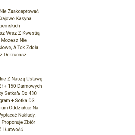
ż Nie Zaakceptować
Krajowe Kasyna
ziemskich
sz Wraz Z Kwestią
n Możesz Nie
iowe, A Tok Zdoła
az Dorzucasz
odne Z Naszą Ustawą
Zł + 150 Darmowych
ty Setka% Do 430
gram + Setka DS
nium Oddziałuje Na
ypłacać Nakłady,
 Proponuje Zbiór
 I Łatwość