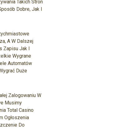
ywania Takich Stron
posób Dobre, Jak I
atychmiastowe
za, A W Dalszej
s Zapisu Jak I
zelkie Wygrane
iele Automatów
 Wygrać Duże
ałej Zalogowaniu W
Owe Musimy
ia Total Casino
im Ogłoszenia
szczenie Do