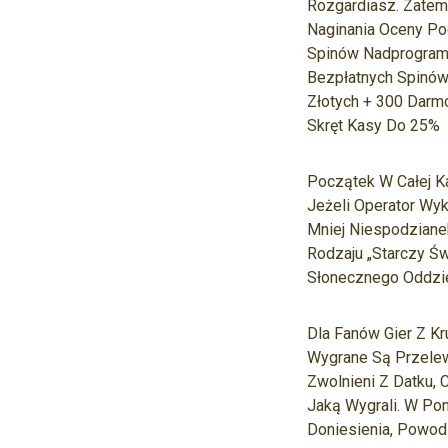
Rozgardiasz. Zatem
Naginania Oceny Po
Spinów Nadprogram
Bezpłatnych Spinów
Złotych + 300 Darm
Skręt Kasy Do 25%
Początek W Całej K
Jeżeli Operator Wy
Mniej Niespodziane
Rodzaju „starczy Ś
Słonecznego Oddzie
Dla Fanów Gier Z K
Wygrane Są Przelew
Zwolnieni Z Datku,
Jaką Wygrali. W Po
Doniesienia, Powod