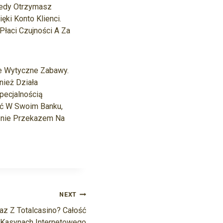
iedy Otrzymasz
ki Konto Klienci.
Płaci Czujności A Za
te Wytyczne Zabawy.
nież Działa
pecjalnością
ić W Swoim Banku,
bnie Przekazem Na
NEXT
az Z Totalcasino? Całość
 Kasynach Internetowego