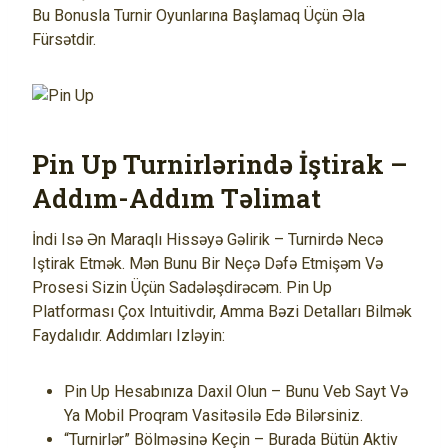
Bu Bonusla Turnir Oyunlarına Başlamaq Üçün Əla
Fürsətdir.
Pin Up Turnirlərində İştirak –
Addım-Addım Təlimat
İndi Isə Ən Maraqlı Hissəyə Gəlirik – Turnirdə Necə
Iştirak Etmək. Mən Bunu Bir Neçə Dəfə Etmişəm Və
Prosesi Sizin Üçün Sadələşdirəcəm. Pin Up
Platforması Çox Intuitivdir, Amma Bəzi Detalları Bilmək
Faydalıdır. Addımları Izləyin:
Pin Up Hesabınıza Daxil Olun – Bunu Veb Sayt Və
Ya Mobil Proqram Vasitəsilə Edə Bilərsiniz.
“Turnirlər” Bölməsinə Keçin – Burada Bütün Aktiv