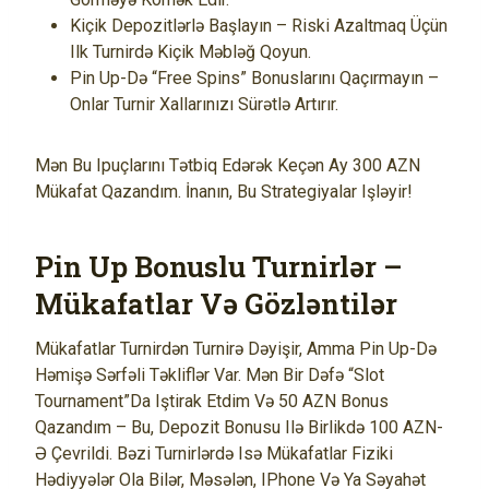
Kiçik Depozitlərlə Başlayın – Riski Azaltmaq Üçün
Ilk Turnirdə Kiçik Məbləğ Qoyun.
Pin Up-Də “Free Spins” Bonuslarını Qaçırmayın –
Onlar Turnir Xallarınızı Sürətlə Artırır.
Mən Bu Ipuçlarını Tətbiq Edərək Keçən Ay 300 AZN
Mükafat Qazandım. İnanın, Bu Strategiyalar Işləyir!
Pin Up Bonuslu Turnirlər –
Mükafatlar Və Gözləntilər
Mükafatlar Turnirdən Turnirə Dəyişir, Amma Pin Up-Də
Həmişə Sərfəli Təkliflər Var. Mən Bir Dəfə “Slot
Tournament”da Iştirak Etdim Və 50 AZN Bonus
Qazandım – Bu, Depozit Bonusu Ilə Birlikdə 100 AZN-
Ə Çevrildi. Bəzi Turnirlərdə Isə Mükafatlar Fiziki
Hədiyyələr Ola Bilər, Məsələn, IPhone Və Ya Səyahət