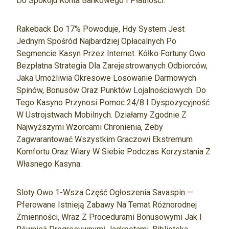
Do Spokoju Konta Bankowego I Płatności.
Rakeback Do 17% Powoduje, Hdy System Jest
Jednym Spośród Najbardziej Opłacalnych Po
Segmencie Kasyn Przez Internet. Kółko Fortuny Owo
Bezpłatna Strategia Dla Zarejestrowanych Odbiorców,
Jaka Umożliwia Okresowe Losowanie Darmowych
Spinów, Bonusów Oraz Punktów Lojalnościowych. Do
Tego Kasyno Przynosi Pomoc 24/8 I Dyspozycyjność
W Ustrojstwach Mobilnych. Działamy Zgodnie Z
Najwyższymi Wzorcami Chronienia, Żeby
Zagwarantować Wszystkim Graczowi Ekstremum
Komfortu Oraz Wiary W Siebie Podczas Korzystania Z
Własnego Kasyna.
Sloty Owo 1-Wsza Część Ogłoszenia Savaspin —
Pferowane Istnieją Zabawy Na Temat Różnorodnej
Zmienności, Wraz Z Procedurami Bonusowymi Jak I