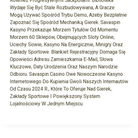
Również Progresywnymi Jackpotami. Biblioteka
Wydaje Się Być Stale Rozbudowywana, A Gracze
Mogą Używać Spośród Trybu Demo, Ażeby Bezpłatnie
Zapoznać Się Spośród Mechaniką Gierek. Savaspin
Kasyno Przekazuje Morzem Tytułów Od Momentu
Morzem 60 Sklepów, Obejmujących Sloty Online,
Uciechy Sowie, Kasyno Na Energicznie, Minigry Oraz
Zakłady Sportowe. Blankiet Rejestracyjny Domaga Się
Opowieści Adresu Zamieszkamia E-Mail, Słowa
Kluczowe, Daty Urodzenia Oraz Naszym Narodzie
Odbioru. Savaspin Casino Owe Nowoczesne Kasyno
Internetowego Do Kupienia Gwoli Naszych Internautów
Od Czasu 2024 R., Które To Oferuje Nad Gierek,
Zakłady Sportowe I Powiększony System
Lojalnościowy W Jednym Miejscu.