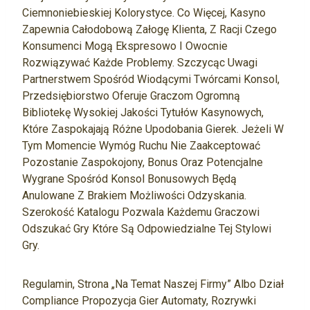
Ciemnoniebieskiej Kolorystyce. Co Więcej, Kasyno
Zapewnia Całodobową Załogę Klienta, Z Racji Czego
Konsumenci Mogą Ekspresowo I Owocnie
Rozwiązywać Każde Problemy. Szczycąc Uwagi
Partnerstwem Spośród Wiodącymi Twórcami Konsol,
Przedsiębiorstwo Oferuje Graczom Ogromną
Bibliotekę Wysokiej Jakości Tytułów Kasynowych,
Które Zaspokajają Różne Upodobania Gierek. Jeżeli W
Tym Momencie Wymóg Ruchu Nie Zaakceptować
Pozostanie Zaspokojony, Bonus Oraz Potencjalne
Wygrane Spośród Konsol Bonusowych Będą
Anulowane Z Brakiem Możliwości Odzyskania.
Szerokość Katalogu Pozwala Każdemu Graczowi
Odszukać Gry Które Są Odpowiedzialne Tej Stylowi
Gry.
Regulamin, Strona „Na Temat Naszej Firmy” Albo Dział
Compliance Propozycja Gier Automaty, Rozrywki