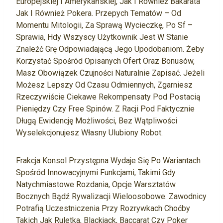
Europejskiej I Amerykańskiej, Jak I Również Bakarata
Jak I Również Pokera. Przepych Tematów – Od
Momentu Mitologii, Za Sprawą Wycieczkę, Po Sf –
Sprawia, Hdy Wszyscy Użytkownik Jest W Stanie
Znaleźć Grę Odpowiadającą Jego Upodobaniom. Żeby
Korzystać Spośród Opisanych Ofert Oraz Bonusów,
Masz Obowiązek Czujności Naturalnie Zapisać. Jeżeli
Możesz Lepszy Od Czasu Odmiennych, Zgarniesz
Rzeczywiście Ciekawe Rekompensaty Pod Postacią
Pieniędzy Czy Free Spinów. Z Racji Pod Faktycznie
Długą Ewidencję Możliwości, Bez Wątpliwości
Wyselekcjonujesz Własny Ulubiony Robot.
Frakcja Konsol Przystępna Wydaje Się Po Wariantach
Spośród Innowacyjnymi Funkcjami, Takimi Gdy
Natychmiastowe Rozdania, Opcje Warsztatów
Bocznych Bądź Rywalizacji Wieloosobowe. Zawodnicy
Potrafią Uczestniczenia Przy Rozrywkach Choćby
Takich Jak Ruletka, Blackjack, Baccarat Czy Poker