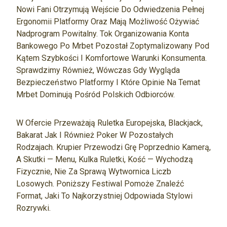
Nowi Fani Otrzymują Wejście Do Odwiedzenia Pełnej
Ergonomii Platformy Oraz Mają Możliwość Ożywiać
Nadprogram Powitalny. Tok Organizowania Konta
Bankowego Po Mrbet Pozostał Zoptymalizowany Pod
Kątem Szybkości I Komfortowe Warunki Konsumenta.
Sprawdzimy Również, Wówczas Gdy Wygląda
Bezpieczeństwo Platformy I Które Opinie Na Temat
Mrbet Dominują Pośród Polskich Odbiorców.
W Ofercie Przeważają Ruletka Europejska, Blackjack,
Bakarat Jak I Również Poker W Pozostałych
Rodzajach. Krupier Przewodzi Grę Poprzednio Kamerą,
A Skutki — Menu, Kulka Ruletki, Kość — Wychodzą
Fizycznie, Nie Za Sprawą Wytwornica Liczb
Losowych. Poniższy Festiwal Pomoże Znaleźć
Format, Jaki To Najkorzystniej Odpowiada Stylowi
Rozrywki.