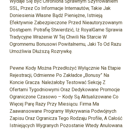
Wydaje Się Być Chroniona Sprawnym Szyfrowaniem
SSL, Przez Co Informacje Internautów, Takie Jak
Doniesienia Własne Bądź Pieniężne, Istnieją
Efektywnie Zabezpieczone Przed Nieautoryzowanym
Dostępem. Potrafię Stwierdzić, Iż RoyalGame Sprawia
Tradycyjne Wrażenie W Tej Chwili Na Starcie W
Ogromnemu Bonusowi Powitalnemu, Jaki To Od Razu
Umożliwia Dłuższą Rozrywkę.
Pewne Kody Można Przedłożyć Wyłącznie Na Etapie
Rejestracji, Odmienne Po Zakładce „Bonusy” Na
Koncie Gracza. Należałoby Testować Sekcję Z
Ofertami Tygodniowymi Oraz Dedykowane Promocje
Ograniczone Czasowo – Kody Są Aktualizowane Co
Więcej Parę Razy Przy Miesiącu. Firma Ma
Zaawansowane Programy Wykrywania Podwójnych
Zapisu Oraz Ogranicza Tego Rodzaju Profile, A Całość
Istniejących Wygranych Pozostanie Wtedy Anulowana.