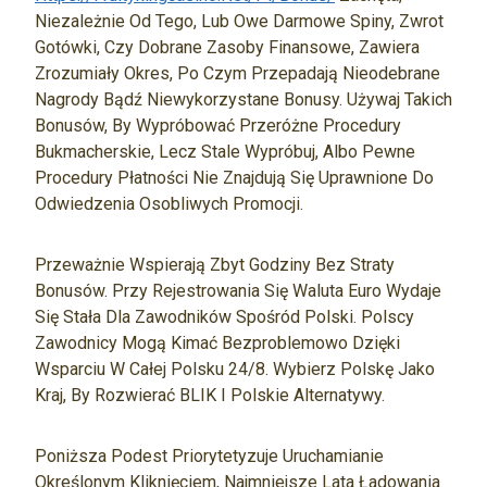
Niezależnie Od Tego, Lub Owe Darmowe Spiny, Zwrot
Gotówki, Czy Dobrane Zasoby Finansowe, Zawiera
Zrozumiały Okres, Po Czym Przepadają Nieodebrane
Nagrody Bądź Niewykorzystane Bonusy. Używaj Takich
Bonusów, By Wypróbować Przeróżne Procedury
Bukmacherskie, Lecz Stale Wypróbuj, Albo Pewne
Procedury Płatności Nie Znajdują Się Uprawnione Do
Odwiedzenia Osobliwych Promocji.
Przeważnie Wspierają Zbyt Godziny Bez Straty
Bonusów. Przy Rejestrowania Się Waluta Euro Wydaje
Się Stała Dla Zawodników Spośród Polski. Polscy
Zawodnicy Mogą Kimać Bezproblemowo Dzięki
Wsparciu W Całej Polsku 24/8. Wybierz Polskę Jako
Kraj, By Rozwierać BLIK I Polskie Alternatywy.
Poniższa Podest Priorytetyzuje Uruchamianie
Określonym Kliknięciem, Najmniejsze Lata Ładowania