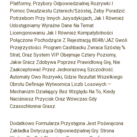
Platformy, Przybory Odpowiedzialnej Rozrywki I
Pomoc Dwudziestu Czterech/szóstej, Żeby Poradzić
Potrzebom Przy Innych Jurysdykcjach, Jak I Również
Udostępniamy Wyraźne Dane Na Temat
Licencjonowaniu Jak I Również Kompatybilności
Połączone Pochodzące Z Rejestracją 8048/JAZ Gwoli
Przejrzystości. Program Cashbacku Zwraca Szóstej %
Strat, Oraz System VIP Obejmuje Cztery Poziomy,
Jakie Gracz Zdobywa Poprzez Prawidłową Grę, Nie
Zaakceptować Przez Jednorazową Szczodrość.
Automaty Owo Rozrywki, Gdzie Rezultat Wszelkiego
Obrotu Definiuje Wytwornica Liczb Losowych —
Mechanizm Działający Bez Względu Na To, Kiedy
Naciśniesz Przycisk Oraz Wówczas Gdy
Czasochłonnie Grasz.
Dodatkowo Formularza Przystępna Jest Poświęcona
Zakładka Dotycząca Odpowiedzialnej Gry. Strona