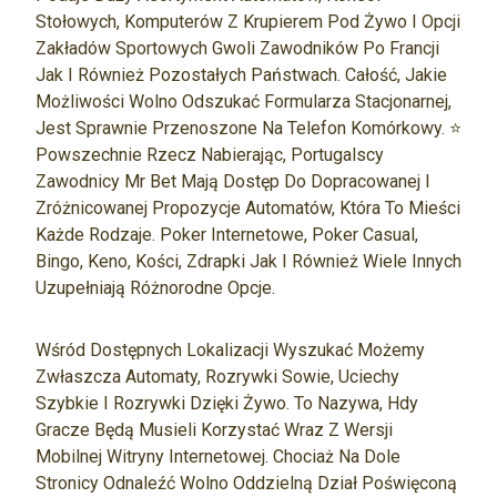
Stołowych, Komputerów Z Krupierem Pod Żywo I Opcji
Zakładów Sportowych Gwoli Zawodników Po Francji
Jak I Również Pozostałych Państwach. Całość, Jakie
Możliwości Wolno Odszukać Formularza Stacjonarnej,
Jest Sprawnie Przenoszone Na Telefon Komórkowy. ⭐️
Powszechnie Rzecz Nabierając, Portugalscy
Zawodnicy Mr Bet Mają Dostęp Do Dopracowanej I
Zróżnicowanej Propozycje Automatów, Która To Mieści
Każde Rodzaje. Poker Internetowe, Poker Casual,
Bingo, Keno, Kości, Zdrapki Jak I Również Wiele Innych
Uzupełniają Różnorodne Opcje.
Wśród Dostępnych Lokalizacji Wyszukać Możemy
Zwłaszcza Automaty, Rozrywki Sowie, Uciechy
Szybkie I Rozrywki Dzięki Żywo. To Nazywa, Hdy
Gracze Będą Musieli Korzystać Wraz Z Wersji
Mobilnej Witryny Internetowej. Chociaż Na Dole
Stronicy Odnaleźć Wolno Oddzielną Dział Poświęconą