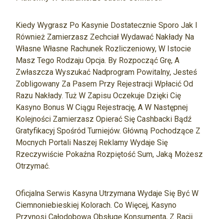
Kiedy Wygrasz Po Kasynie Dostatecznie Sporo Jak I
Również Zamierzasz Zechciał Wydawać Nakłady Na
Własne Własne Rachunek Rozliczeniowy, W Istocie
Masz Tego Rodzaju Opcja. By Rozpocząć Grę, A
Zwłaszcza Wyszukać Nadprogram Powitalny, Jesteś
Zobligowany Za Pasem Przy Rejestracji Wpłacić Od
Razu Nakłady. Tuż W Zapisu Oczekuje Dzięki Cię
Kasyno Bonus W Ciągu Rejestrację, A W Następnej
Kolejności Zamierzasz Opierać Się Cashbacki Bądź
Gratyfikacyj Spośród Turniejów. Główną Pochodzące Z
Mocnych Portali Naszej Reklamy Wydaje Się
Rzeczywiście Pokaźna Rozpiętość Sum, Jaką Możesz
Otrzymać.
Oficjalna Serwis Kasyna Utrzymana Wydaje Się Być W
Ciemnoniebieskiej Kolorach. Co Więcej, Kasyno
Przynosi Całodobową Obsługę Konsumenta, Z Racji