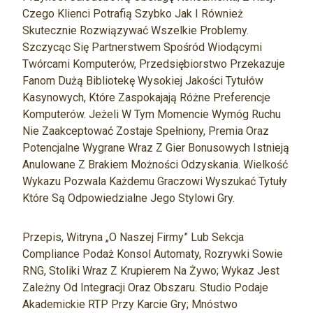
Czego Klienci Potrafią Szybko Jak I Również
Skutecznie Rozwiązywać Wszelkie Problemy.
Szczycąc Się Partnerstwem Spośród Wiodącymi
Twórcami Komputerów, Przedsiębiorstwo Przekazuje
Fanom Dużą Bibliotekę Wysokiej Jakości Tytułów
Kasynowych, Które Zaspokajają Różne Preferencje
Komputerów. Jeżeli W Tym Momencie Wymóg Ruchu
Nie Zaakceptować Zostaje Spełniony, Premia Oraz
Potencjalne Wygrane Wraz Z Gier Bonusowych Istnieją
Anulowane Z Brakiem Możności Odzyskania. Wielkość
Wykazu Pozwala Każdemu Graczowi Wyszukać Tytuły
Które Są Odpowiedzialne Jego Stylowi Gry.
Przepis, Witryna „O Naszej Firmy” Lub Sekcja
Compliance Podaż Konsol Automaty, Rozrywki Sowie
RNG, Stoliki Wraz Z Krupierem Na Żywo; Wykaz Jest
Zależny Od Integracji Oraz Obszaru. Studio Podaje
Akademickie RTP Przy Karcie Gry; Mnóstwo